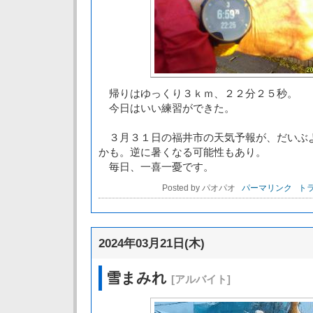
帰りはゆっくり３ｋｍ、２２分２５秒。
今日はいい練習ができた。
３月３１日の福井市の天気予報が、だいぶ
かも。逆に暑くなる可能性もあり。
毎日、一喜一憂です。
Posted by パオパオ
パーマリンク
トラ
2024年03月21日(木)
雪まみれ
[アルバイト]