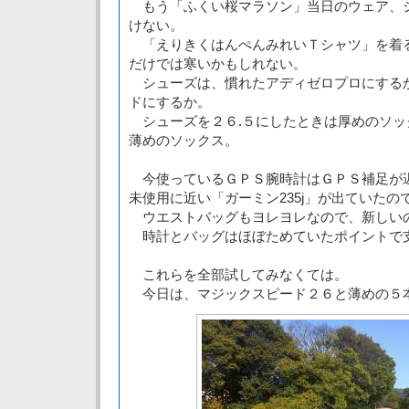
もう「ふくい桜マラソン」当日のウェア、
けない。
「えりきくはんぺんみれいＴシャツ」を着
だけでは寒いかもしれない。
シューズは、慣れたアディゼロプロにする
ドにするか。
シューズを２６.５にしたときは厚めのソッ
薄めのソックス。
今使っているＧＰＳ腕時計はＧＰＳ補足が
未使用に近い「ガーミン235j」が出ていたの
ウエストバッグもヨレヨレなので、新しい
時計とバッグはほぼためていたポイントで
これらを全部試してみなくては。
今日は、マジックスピード２６と薄めの５