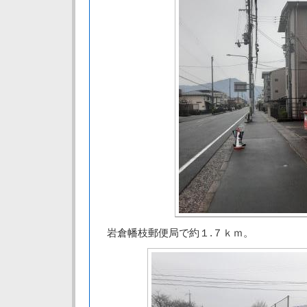
岩倉幡枝郵便局で約１.７ｋｍ。