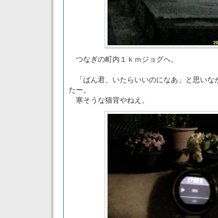
つなぎの町内１ｋｍジョグへ。
「ぱん君、いたらいいのになあ」と思いな
たー。
寒そうな猫背やねえ。