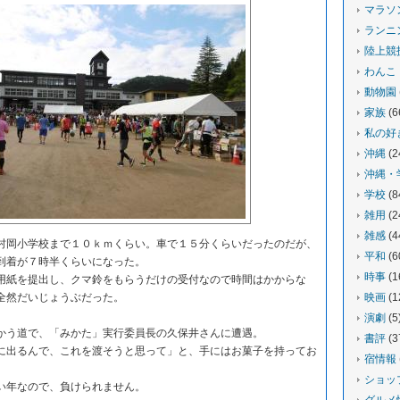
マラソ
ランニ
陸上競
わんこ
動物園
家族
(6
私の好
沖縄
(2
沖縄・
学校
(8
雑用
(2
雑感
(4
岡小学校まで１０ｋｍくらい。車で１５分くらいだったのだが、
平和
(6
到着が７時半くらいになった。
時事
(1
紙を提出し、クマ鈴をもらうだけの受付なので時間はかからな
全然だいじょうぶだった。
映画
(1
演劇
(5
う道で、「みかた」実行委員長の久保井さんに遭遇。
書評
(3
出るんで、これを渡そうと思って」と、手にはお菓子を持ってお
宿情報
ショッ
い年なので、負けられません。