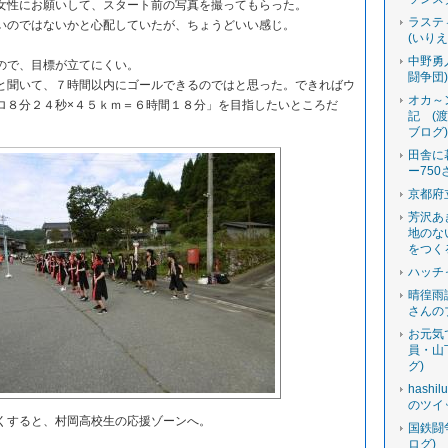
性にお願いして、スタート前の写真を撮ってもらった。
ラステ
のではないかと心配していたが、ちょうどいい感じ。
(いり
中野勇
ので、目標が立てにくい。
闘争団
聞いて、７時間以内にゴールできるのではと思った。できればウ
オカ～
ロ８分２４秒×４５ｋｍ＝６時間１８分」を目指したいところだ
記 (
ブログ
田舎に
ー750
京都府
芳沢あ
地のな
をつく
ハッチ
晴徨雨
さんの
お元気
員・山
グ)
hashi
のツイ
すると、村岡高校生の応援ゾーンへ。
国鉄闘
ログ)