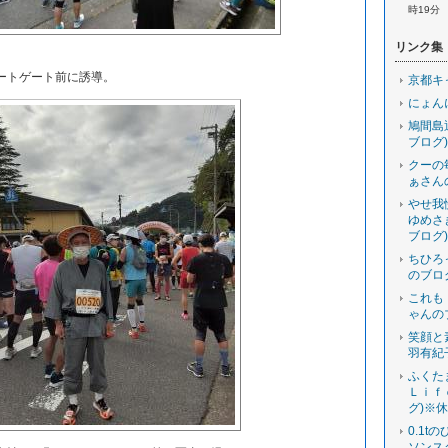
時19分
リンク集
ートゲート前に誘導。
京都キ
にょん
鳩間島
ブログ)
クーの
ぁさん
やせ我
ゆめさ
ブログ)
ちひろ
のブロ
これも
ゃんの
笑顔と
羽有紀
ふくた
Ｌｉｆ
グ)※
0.1t
ソンス