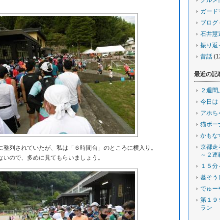
グルメ
ガード
ブログ
石井慧
振り返
昔話
(1
最近の記
２週間
今日は
アホち
猫ボー
かもな
京都走
整列されていたが、私は「６時間台」のところに横入り。
～２連
いので、多めに見てもらいましょう。
１５分
墓そう
でゅー
第１９
ラン