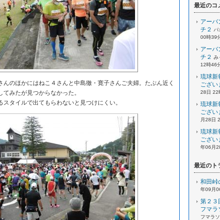
最近のコ
アーバ
チ２
パ
00時39
アーバ
チ２
み
12時46
琉球新
んのほかにはねこ４さんと中島徹・寛子さんご夫婦。たぶん近く
ござい
してみたが見つからなかった。
28日 2
スタイルで出てもらわないと見つけにくい。
琉球新
ござい
月28日 
琉球新
ござい
年06月2
最近のト
和田峠
年09月0
第２３
フマラ
フマラソン