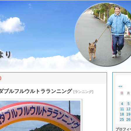
より
)
<<
ダブルフルウルトラランニング
[ランニング]
日
月
4
5
11
12
18
19
25
26
プロフィ