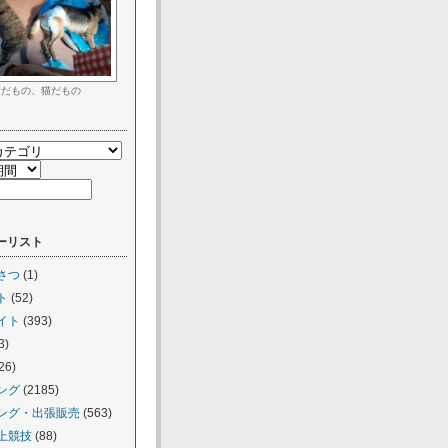
犬だもの、猫だもの
ーリスト
さつ
(1)
ト
(52)
イト
(393)
3)
26)
ング
(2185)
ング・出張販売
(563)
上競技
(88)