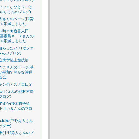
ィックなひとりごと
えゆかさんのブログ)
人さんのページ(国労
)※消滅しました
ン時々★遊書人日
渡嘉敷島ａ．ｋさんの
)※消滅しました
暮らしたい！(ゼファ
さんのプログ)
立大学陸上競技部
きこさんのページ(基
い平和で豊かな沖縄
る会)
ャンのアスナロ日記
読(じょんのび村村長
ブログ)
ですか(茨木市会議
下けいきさんのブロ
luotoko(中野勇人さん
ッター)
争(中野勇人さんのブ