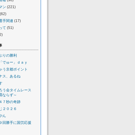
情報
(90)
マン
(221)
(62)
選手関連
(17)
って
(51)
2)
事
ぶりの勝利
「でゅー」ｄａｙ
ゃう京都ポイント
ナス、あるね
す
ろう会タイムレース
覇ならず～
４７秒の奇跡
じ２０２６
やん
９回勝手に国労応援