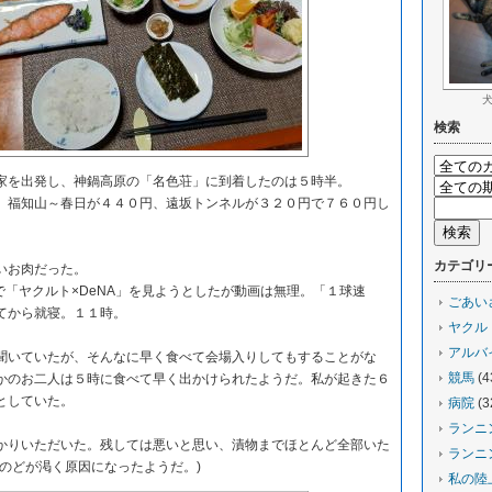
検索
を出発し、神鍋高原の「名色荘」に到着したのは５時半。
福知山～春日が４４０円、遠坂トンネルが３２０円で７６０円し
カテゴリ
いお肉だった。
ので「ヤクルト×DeNA」を見ようとしたが動画は無理。「１球速
ごあい
てから就寝。１１時。
ヤクル
アルバ
いていたが、そんなに早く食べて会場入りしてもすることがな
競馬
(4
かのお二人は５時に食べて早く出かけられたようだ。私が起きた６
としていた。
病院
(3
ランニ
りいただいた。残しては悪いと思い、漬物までほとんど全部いた
ランニ
でのどが渇く原因になったようだ。)
私の陸