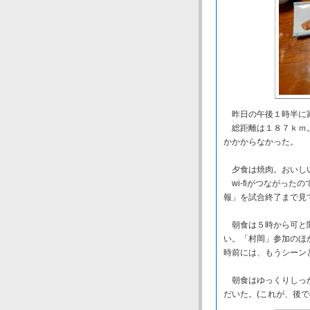
昨日の午後１時半に家
総距離は１８７ｋｍ。
かかからなかった。
夕食は焼肉。おいし
wi-fiがつながった
報」を試合終了まで見
朝食は５時から可と聞
い。「村岡」参加のほ
時前には、もうシーン
朝食はゆっくりしっか
だいた。(これが、後