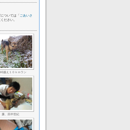
グについては「
ごあいさ
覧ください。
文峠越え１０ｋｍラン
廉、四半世紀