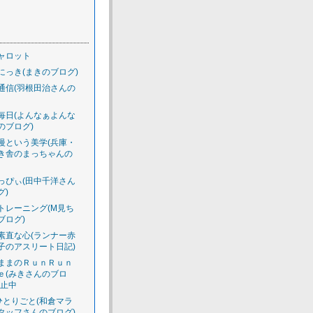
ャロット
にっき(まきのブログ)
通信(羽根田治さんの
毎日(よんなぁよんな
のブログ)
慢という美学(兵庫・
き舎のまっちゃんの
っぴぃ(田中千洋さん
グ)
トレーニング(M見ち
ブログ)
素直な心(ランナー赤
子のアスリート日記)
ままのＲｕｎＲｕｎ
ｅ(みきさんのブロ
休止中
のひとりごと(和倉マラ
タッフさんのブログ)