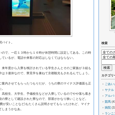
間バイト。
検索
ので、一応１３時から１６時が休憩時間に設定してある。この時
しているが、電話や来客の対応はしなくてはならない。
来年度から入寮を検討されている学生さんとそのご家族が３組も
中は３連休なので、寮見学を兼ねて京都観光もされるんでしょう。
カテゴリ
案内させてもらったつもりだが、うちの寮のマイナス評価面も正
ごあい
た。
ヤクル
高校生、大学生、予備校生などが入寮しているのでやや落ち着き
アルバ
校の寮として建設された寮なので、部屋がかなり狭いことなど。
競馬
(4
費が安いことなど)もたくさん説明させてもらったけれど、マイナ
病院
(3
てしまうかなあ。
ランニ