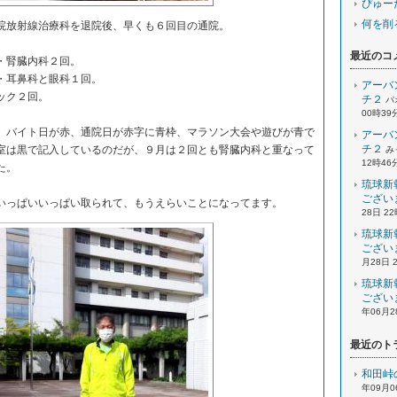
ぴゅー
何を削
放射線治療科を退院後、早くも６回目の通院。
最近のコ
・腎臓内科２回。
・耳鼻科と眼科１回。
アーバ
ック２回。
チ２
パ
00時39
バイト日が赤、通院日が赤字に青枠、マラソン大会や遊びが青で
アーバ
チ２
室は黒で記入しているのだが、９月は２回とも腎臓内科と重なって
み
12時46
た。
琉球新
ござい
っぱいいっぱい取られて、もうえらいことになってます。
28日 2
琉球新
ござい
月28日 
琉球新
ござい
年06月2
最近のト
和田峠
年09月0