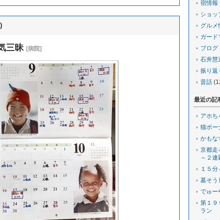
宿情報
ショッ
)
グルメ
ガード
気三昧
ブログ
[病院]
石井慧
振り返
昔話
(1
最近の記
アホち
猫ボー
かもな
京都走
～２連
１５分
墓そう
でゅー
第１９
ラン