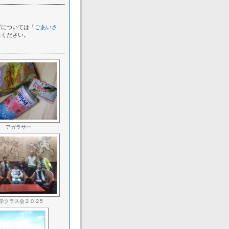
グについては「
ごあいさ
覧ください。
アガラサー
学クラス会２０２5