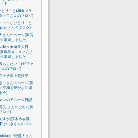
休止中
のひとりごと(和倉マラ
タッフさんのブログ)
ィックなひとりごと
えゆかさんのブログ)
人さんのページ(国労
)※消滅しました
ン時々★遊書人日
渡嘉敷島ａ．ｋさんの
)※消滅しました
暮らしたい！(ゼファ
さんのプログ)
立大学陸上競技部
きこさんのページ(基
い平和で豊かな沖縄
る会)
ャンのアスナロ日記
読(じょんのび村村長
ブログ)
ですか(茨木市会議
下けいきさんのブロ
luotoko(中野勇人さん