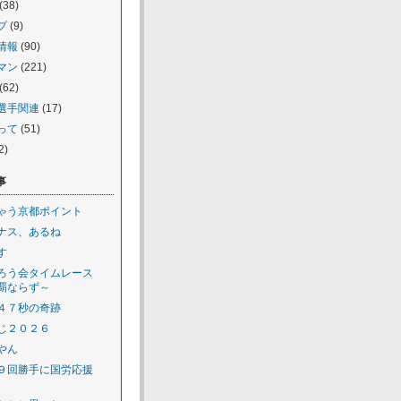
(38)
プ
(9)
情報
(90)
マン
(221)
(62)
選手関連
(17)
って
(51)
2)
事
ゃう京都ポイント
ナス、あるね
す
ろう会タイムレース
覇ならず～
４７秒の奇跡
じ２０２６
やん
９回勝手に国労応援