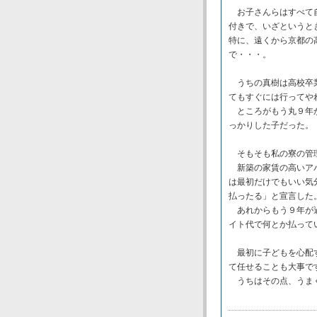
お子さんらはすべて自
付きで、いざというと
特に、遠くから京都の
で・・・。
うちの真樹は高校卒業
てもすぐには行ってや
ところがもう丸９年が
っかりした子だった。
そもそも私の寮の管理
新築の家賃の高いアパ
は最初だけでもいい気
払ったる」と宣言した
あれからもう９年が過
イト代で何とか払って
最初に子どもを心配す
て任せることも大事で
うちはその点、うまく