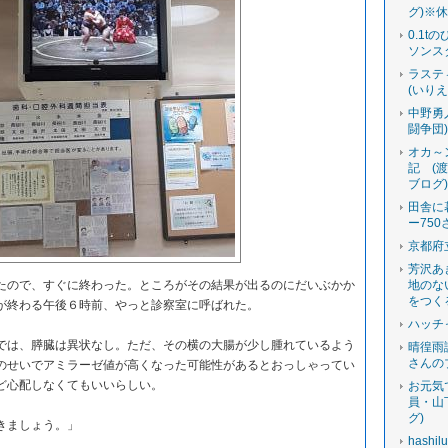
グ)※
0.1t
ソンス
ラステ
(いり
中野勇
闘争団
オカ～
記 (
ブログ
田舎に
ー750
京都府
芳沢あ
ので、すぐに終わった。ところがその結果が出るのにだいぶかか
地のな
をつく
が終わる午後６時前、やっと診察室に呼ばれた。
ハッチ
は、膵臓は異状なし。ただ、その横の大腸が少し腫れているよう
晴徨雨
さんの
のせいでアミラーゼ値が高くなった可能性があるとおっしゃってい
ど心配しなくてもいいらしい。
お元気
員・山
グ)
きましょう。」
hashi
」