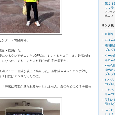
第２３
フマラ
フマラソン
時19分
リンク集
京都キ
にょん
センター・腎臓内科。
鳩間島
ブログ)
採血・採尿から。
になるクレアチニンとeGFRは、１．４８と３７．８。最悪の時
クーの
ぁさん
しになった。でも、まだまだ細心の注意が必要だ。
やせ我
ゆめさ
清アミラーゼ値が以上に高かった。基準値４４～１３２に対し
ブログ)
月１日には２５８だったのに。
ちひろ
のブロ
「膵臓に異常が見られるかもしれません。念のためにＣＴを撮っ
これも
ゃんの
笑顔と
羽有紀
ふくた
Ｌｉｆ