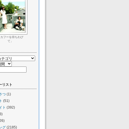
「カフーを待ちわび
て」
ーリスト
さつ
(1)
ト
(51)
イト
(392)
3)
26)
ング
(2185)