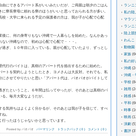
由にできるアパート系がいいみたいだが、ご両親は朝夕のごはん
ランニ
きに寮長寮母に頼れる寮のほうがいいと思っておられる方が多い。
私の陸
高校・大学に来られる予定の保護者の方は、我が子が心配で心配
マラソ
ランニ
陸上競
後に、何の身寄りもない沖縄で一人暮らしを始めた。なんかあっ
わんこ
れない沖縄なので、初めは心配で心配で・・・。
動物園
過ぎ、１０年目に入っている。親が心配していたより、ずっとし
家族
(6
私の好
代行のバイトは、真樹のアパート代を捻出するために始めた。
沖縄
(2
ートを契約しようとしたとき、ヨメさんは大反対。それでも、私
沖縄・
分にさせてやりたいと思い「アパート代は、パオパオがバイトして
学校
(8
。
雑用
(2
ぎたということ。６年間は払ってやったが、そのあとは真樹のバ
雑感
(4
いる。毎月大変なようだが。
平和
(6
る気持ちはよくよく分かるが、そのあとは我が子を信じて、すべ
時事
(1
すね。
映画
(1
行ったほうじゃないかと思っています。
演劇
(5
Posted by パオパオ
パーマリンク
トラックバック ( 0 )
コメント ( 0 )
書評
(3