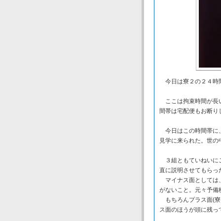
今日は寮２の２４時
ここは拘束時間が長い
間帯は宅配便もお断り
今日はこの時間帯に、
見学に来られた。世の
３組ともていねいにご
直に説明させてもらっ
マイナス面としては、
がないこと。元々予備
もちろんプラス面(寮
ス面のほうが頭に残っ