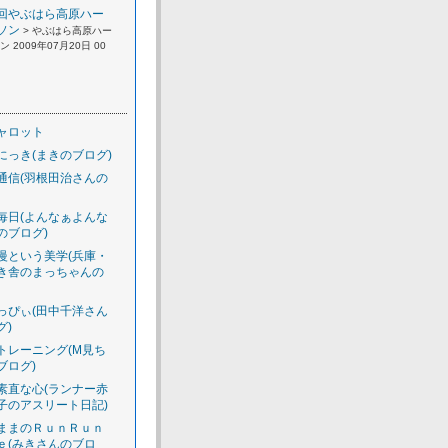
回やぶはら高原ハー
ソン
> やぶはら高原ハー
 2009年07月20日 00
ャロット
にっき(まきのブログ)
通信(羽根田治さんの
毎日(よんなぁよんな
のブログ)
慢という美学(兵庫・
き舎のまっちゃんの
っぴぃ(田中千洋さん
グ)
トレーニング(M見ち
ブログ)
素直な心(ランナー赤
子のアスリート日記)
ままのＲｕｎＲｕｎ
ｅ(みきさんのブロ