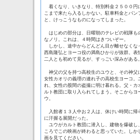
着くなり、いきなり、特別料金２５００円
こまで来たら入るしかない。駐車料金とパン
と、けっこうなものになってしまった。
はじめの部分は、日曜朝のテレビの戦隊もの
なノリ。これは、４時間はきついぞー。
しかし、途中からどんどん目が離せなくな
西島隆弘とヨーコ役の満島ひかりが抜群。表
二人とも初めて見るが、すっごい深みがある
神父の父を持つ高校生のユウと、その神父
女性カオリの義理の連れ子の高校生ヨーコ。
れ、女性の股間の盗撮に明け暮れる。父・カ
ルト教団に取り入られてしまう。そこからヨ
ウ。
入館者１３人中お２人は、休けい時間に帰
に汗握る展開だった。
ユウがカルト教団に潜入し、建物を爆破し
ころでこの映画が終わると思っていた。しか
画を見てください。