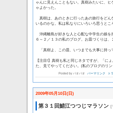
ゃんに見えんこともない。真樹みたいに、ヒ
ゃよかった。
真樹は、あのときに行ったあの旅行をどん
いるのかな。私は私なりにいろいろ思うとこ
沖縄離島が好きな人と心配な中学生の娘を
６～２／１３の私のブログ。お皿づくりは、
「真樹よ、この皿、いつまでも大事に持って
【注目!】真樹も私と同じネタですが、「に
た、見てやってください。(私のブログのリン
Posted by パオパオ
パーマリンク
トラ
2009年05月10日(日)
第３１回鯖江つつじマラソン