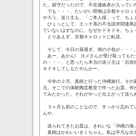
た。留守だったので、不在連絡表が入ってい
でも・・・、たいがい荷物は京都キャロッ
やろう。送り主も、「ご本人様」って、ちょ
ひょっとして、エッチ系の不当請求関連商品
ていないはずなのに、なぜかドキドキ。ちょ
とりあえず、京都キャロットに転送。
そして、今日の昼過ぎ、例の小包が・・・
あー、あかん! ヨメさんが受け取ってもた
の・・・、と思ったら本当の送り主は「石垣
キドキしてしもたやんかー。
今年の２月、真樹と行った沖縄旅行。その
元。そこでの体験陶芸教室で作ったお皿。何
てみたかった。それがやっと仕上がって送ら
３ヶ月も前のことなので、すっかり忘れて
んや。
送られてきたお皿は、きれいな「沖縄の海
真樹はかわいいきくちゃん。私は平凡な出