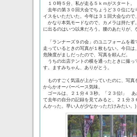
１０時５分、私が走る５ｋｍがスタート。
去年の第３０回大会でちょうど３０位にな
イスをいただいた。今年は３１回大会なので
かなり本気モードなので、カメラは持たず
に出るのはいつ以来だろう。腰のあたりが、
「ランナーズ９の会」のユニフォームを着
走っているときの写真が１枚もない。今日は
危険度がましだったので、写真を頼んだ。
うちの出店テントの横を通ったときに撮っ
す。ますみちゃん、ありがとう。
ものすごく気温が上がっていたのに、写真
からかオーバーペース気味。
ゴールは、２１分４３秒。「２３位!」 あか
て去年の自分の記録を見てみると、２１分３
んかった。早い人が少なかっただけみたい。)