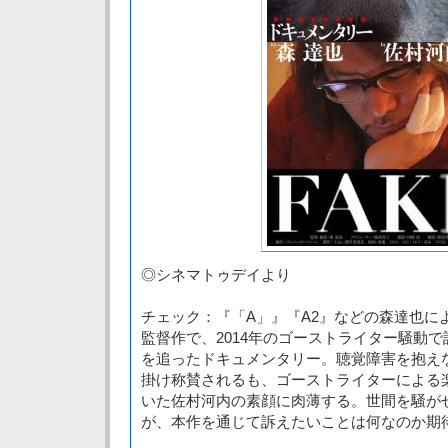
◎シネマトゥデイより
チェック：『「A」』『A2』などの森達也に
監督作で、2014年のゴーストライター騒動
を追ったドキュメンタリー。聴覚障害を抱え
掛け称賛されるも、ゴーストライターによる
いた佐村河内の素顔に肉薄する。世間を騒が
が、本作を通じて訴えたいことは何なのか期