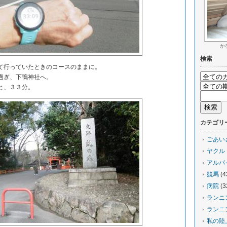
か
検索
行っていたときのコースのままに。
過ぎ、下鴨神社へ。
と、３３分。
カテゴリ
ごあい
ヤクル
アルバ
競馬
(4
病院
(3
ランニ
ランニ
私の陸