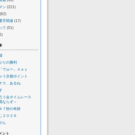
情報
(90)
マン
(221)
(62)
選手関連
(17)
って
(51)
2)
事
猫
ぶりの勝利
「でゅー」ｄａｙ
ゃう京都ポイント
ナス、あるね
す
ろう会タイムレース
覇ならず～
４７秒の奇跡
じ２０２６
やん
メント