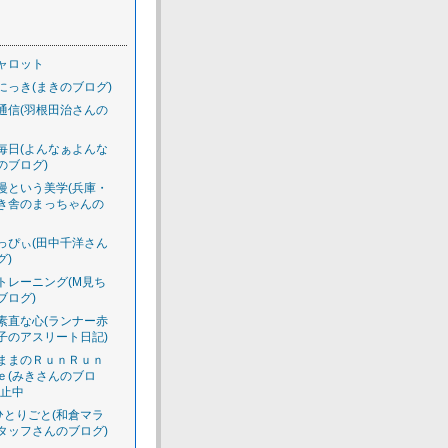
ャロット
にっき(まきのブログ)
通信(羽根田治さんの
毎日(よんなぁよんな
のブログ)
慢という美学(兵庫・
き舎のまっちゃんの
っぴぃ(田中千洋さん
グ)
トレーニング(M見ち
ブログ)
素直な心(ランナー赤
子のアスリート日記)
ままのＲｕｎＲｕｎ
ｅ(みきさんのブロ
休止中
のひとりごと(和倉マラ
タッフさんのブログ)