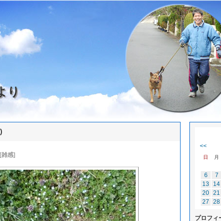
より
)
<<
[雑感]
日
月
6
7
13
14
20
21
27
28
プロフィ