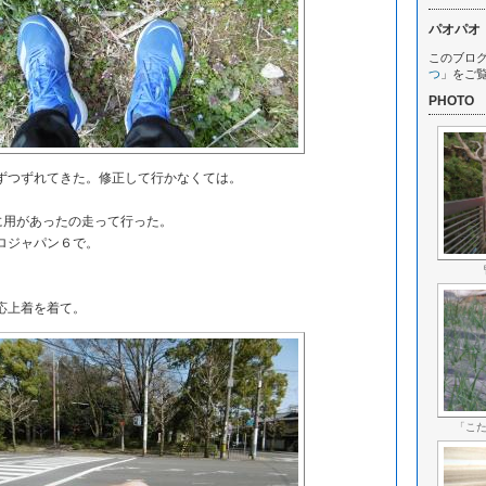
パオパオ
このブロ
つ
」をご
PHOTO
つずれてきた。修正して行かなくては。
に用があったの走って行った。
ロジャパン６で。
。
応上着を着て。
「こ