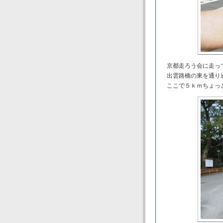
京都走ろう会に走って
出雲路橋の東を通り
ここで５ｋｍちょっ