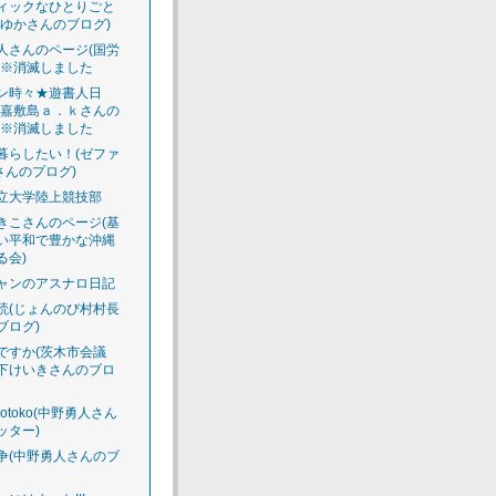
ィックなひとりごと
えゆかさんのブログ)
人さんのページ(国労
)※消滅しました
ン時々★遊書人日
渡嘉敷島ａ．ｋさんの
)※消滅しました
暮らしたい！(ゼファ
さんのプログ)
立大学陸上競技部
きこさんのページ(基
い平和で豊かな沖縄
る会)
ャンのアスナロ日記
読(じょんのび村村長
ブログ)
ですか(茨木市会議
下けいきさんのブロ
luotoko(中野勇人さん
ッター)
争(中野勇人さんのブ