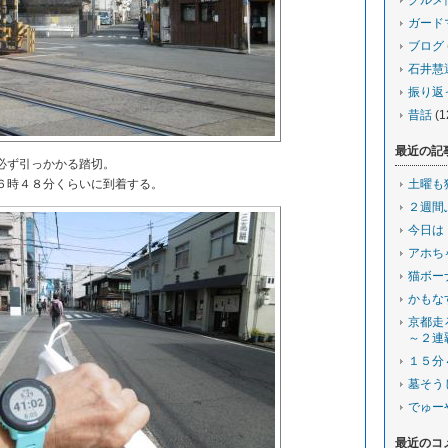
グルメ
ガード
ブログ
石井慧
振り返
昔話
(1
最近の記
必ず引っかかる踏切。
６時４８分くらいに到着する。
土曜も
２週間
今日は
アホち
猫ボー
かもな
京都走
～２連
１５分
墓そう
でゅー
最近のコ