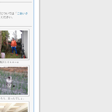
グについては「
ごあいさ
覧ください。
鴨川１０ｋｍ＋α
たろう、太ったでしょ」