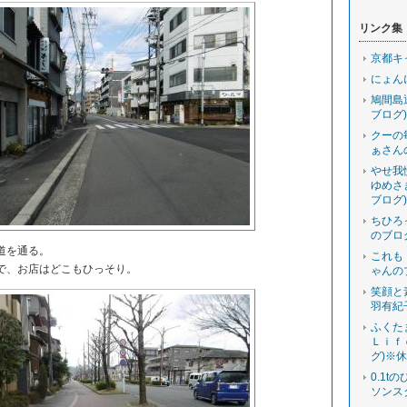
リンク集
京都キ
にょん
鳩間島
ブログ)
クーの
ぁさん
やせ我
ゆめさ
ブログ)
ちひろ
のブロ
道を通る。
これも
で、お店はどこもひっそり。
ゃんの
笑顔と
羽有紀
ふくた
Ｌｉｆ
グ)※
0.1t
ソンス