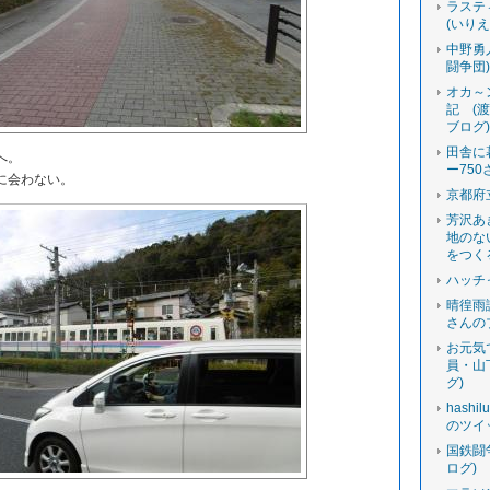
ラステ
(いり
中野勇
闘争団
オカ～
記 (
ブログ
田舎に
へ。
ー750
に会わない。
京都府
芳沢あ
地のな
をつく
ハッチ
晴徨雨
さんの
お元気
員・山
グ)
hashi
のツイ
国鉄闘
ログ)