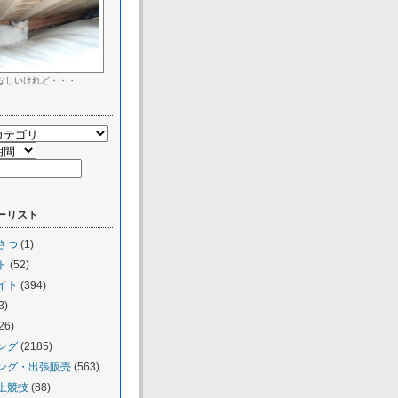
なしいけれど・・・
ーリスト
さつ
(1)
ト
(52)
イト
(394)
3)
26)
ング
(2185)
ング・出張販売
(563)
上競技
(88)