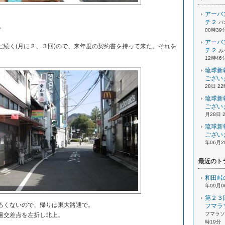
アーバ
チ２
パ
。
00時39
アーバ
続く(月に２、３回)ので、来年度の契約書を持って来た。それを
チ２
み
12時46
琉球新
ござい
28日 2
琉球新
ござい
月28日 
琉球新
ござい
年06月2
最近のト
和田峠
年09月0
第２３
くないので、帰りは東大路通で。
フマラ
フマラソン
遍交差点を左折し北上。
時19分