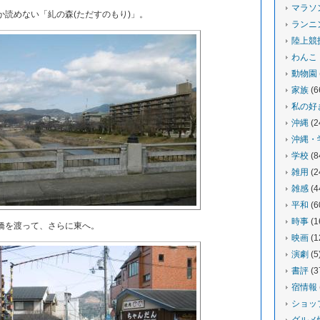
マラソ
読めない「糺の森(ただすのもり)」。
ランニ
陸上競
わんこ
動物園
家族
(6
私の好
沖縄
(2
沖縄・
学校
(8
雑用
(2
雑感
(4
平和
(6
時事
(1
橋を渡って、さらに東へ。
映画
(1
演劇
(5
書評
(3
宿情報
ショッ