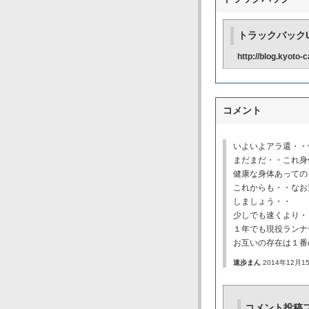
トラックバックU
http://blog.kyoto
コメント
いよいよアラ還・・
まだまだ・・これ身
健康な身体あっての
これからも・・なお
しましょう・・
少しでも速くより・
１年でも現役ランナ
お互いの存在は１番
速歩まん
2014年12月15
コメント投稿