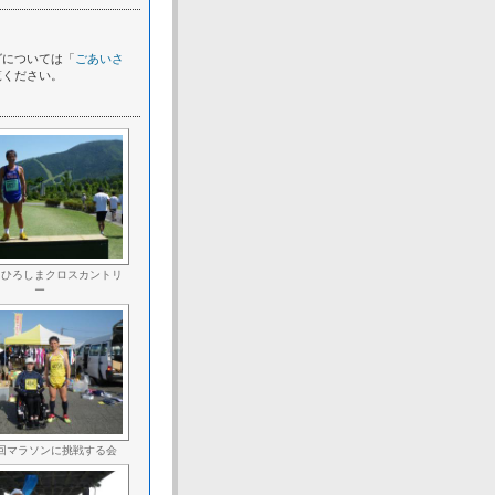
グについては「
ごあいさ
覧ください。
回ひろしまクロスカントリ
ー
回マラソンに挑戦する会