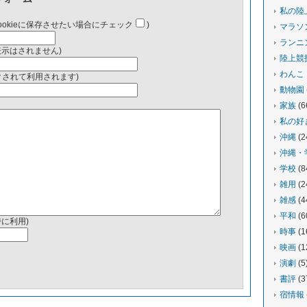
私の陸
ookieに保存させたい場合にチェック
)
マラソ
ランニ
表示はされません)
陸上競
わんこ
ンクされて利用されます)
動物園
家族
(6
私の好
沖縄
(2
沖縄・
学校
(8
雑用
(2
雑感
(4
平和
(6
時に利用)
時事
(1
映画
(1
演劇
(5
書評
(3
宿情報