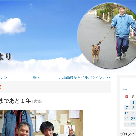
より
ン...
一覧へ
北山高校からベルパライソ... >>
)
<<
日
月
まであと１年
[家族]
1
7
8
14
15
21
22
28
29
プロフィ