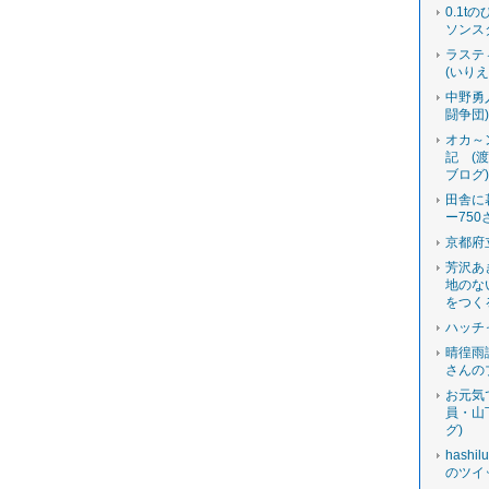
0.1t
ソンス
ラステ
(いり
中野勇
闘争団
オカ～
記 (
ブログ
田舎に
ー750
京都府
芳沢あ
地のな
をつく
ハッチ
晴徨雨
さんの
お元気
員・山
グ)
hashi
のツイ