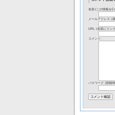
名前:(この情報をC
メールアドレス: (
URL: (名前にリ
コメント:
パスワード: (削除