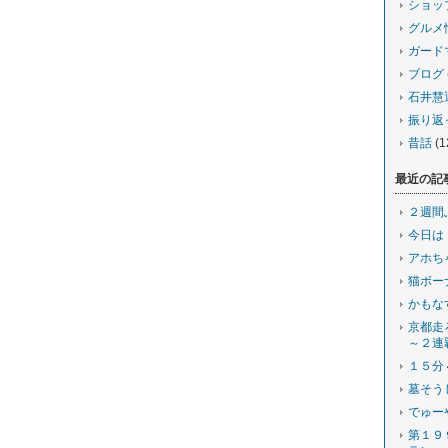
ショッ
グルメ
ガード
ブログ
石井慧
振り返
昔話
(1
最近の記
２週間
今日は
アホち
猫ボー
かもな
京都走
～２連
１５分
墓そう
でゅー
第１９