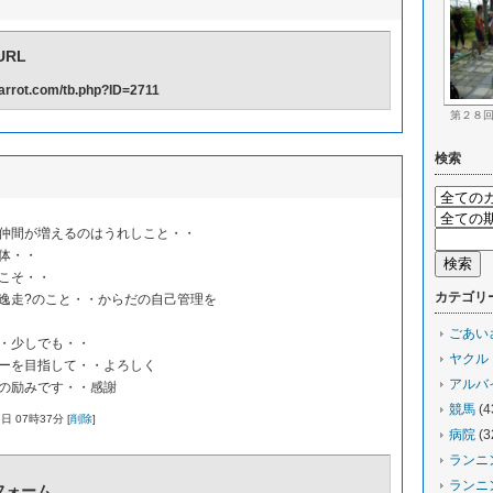
RL
-carrot.com/tb.php?ID=2711
第２８
検索
仲間が増えるのはうれしこと・・
体・・
こそ・・
カテゴリ
逸走?のこと・・からだの自己管理を
ごあい
・少しでも・・
ヤクル
ーを目指して・・よろしく
アルバ
の励みです・・感謝
競馬
(4
日 07時37分 [
削除
]
病院
(3
ランニ
ランニ
フォーム