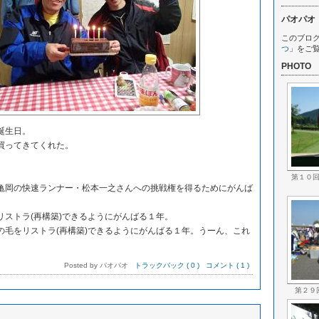
パオパオ
このブロ
つ
」をご
PHOTO
誕生日。
買ってきてくれた。
。
第１０
岡の快速ランナー・松本一之さんへの挑戦権を得るためにがんば
ストラ(再構築)できるようにがんばる１年。
毛をリストラ(再構築)できるようにがんばる１年。うーん、これ
Posted by パオパオ
トラックバック ( 0 )
コメント ( 1 )
第２９