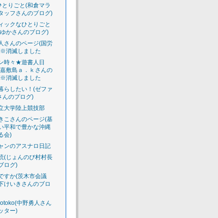
のひとりごと(和倉マラ
タッフさんのブログ)
ィックなひとりごと
えゆかさんのブログ)
人さんのページ(国労
)※消滅しました
ン時々★遊書人日
渡嘉敷島ａ．ｋさんの
)※消滅しました
暮らしたい！(ゼファ
さんのプログ)
立大学陸上競技部
きこさんのページ(基
い平和で豊かな沖縄
る会)
ャンのアスナロ日記
読(じょんのび村村長
ブログ)
ですか(茨木市会議
下けいきさんのブロ
luotoko(中野勇人さん
ッター)