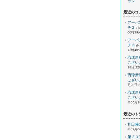
ラン
最近のコ
アーバ
チ２
パ
00時39
アーバ
チ２
み
12時46
琉球新
ござい
28日 2
琉球新
ござい
月28日 
琉球新
ござい
年06月2
最近のト
和田峠
年09月0
第２３