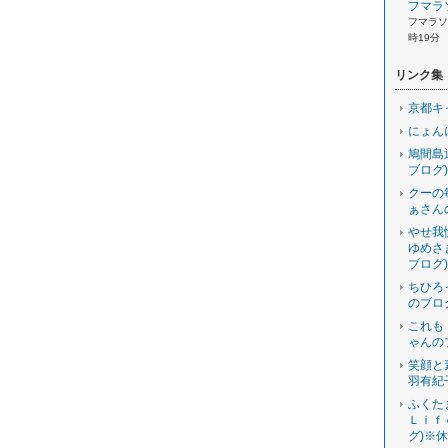
フマラ
フマラソン
時19分
リンク集
京都キ
にょん
鳩間島
ブログ)
クーの
ぁさん
やせ我
ゆめさ
ブログ)
ちひろ
のブロ
これも
ゃんの
笑顔と
羽有紀
ふくた
Ｌｉｆ
グ)※