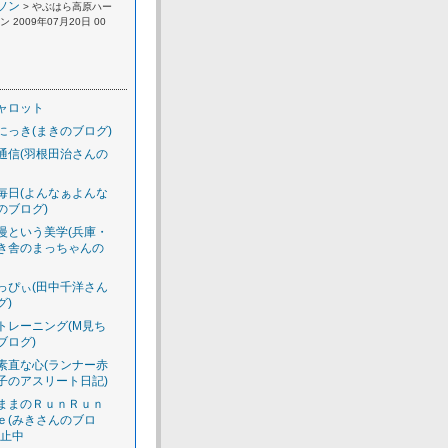
ソン
> やぶはら高原ハー
 2009年07月20日 00
ャロット
にっき(まきのブログ)
通信(羽根田治さんの
毎日(よんなぁよんな
のブログ)
慢という美学(兵庫・
き舎のまっちゃんの
っぴぃ(田中千洋さん
グ)
トレーニング(M見ち
ブログ)
素直な心(ランナー赤
子のアスリート日記)
ままのＲｕｎＲｕｎ
ｅ(みきさんのブロ
休止中