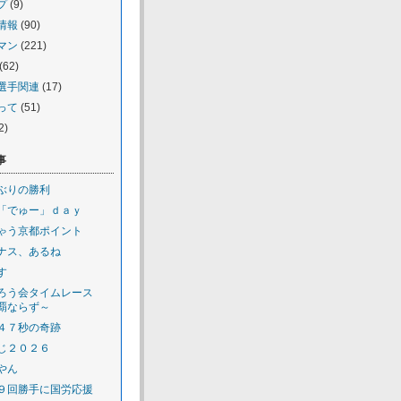
プ
(9)
情報
(90)
マン
(221)
(62)
選手関連
(17)
って
(51)
2)
事
ぶりの勝利
「でゅー」ｄａｙ
ゃう京都ポイント
ナス、あるね
す
ろう会タイムレース
覇ならず～
４７秒の奇跡
じ２０２６
やん
９回勝手に国労応援