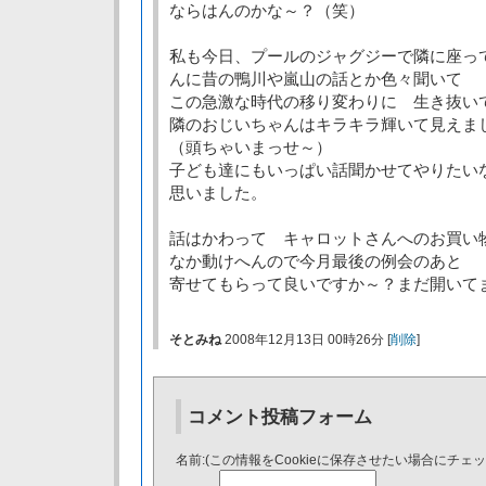
ならはんのかな～？（笑）
私も今日、プールのジャグジーで隣に座っ
んに昔の鴨川や嵐山の話とか色々聞いて
この急激な時代の移り変わりに 生き抜い
隣のおじいちゃんはキラキラ輝いて見えま
（頭ちゃいまっせ～）
子ども達にもいっぱい話聞かせてやりたい
思いました。
話はかわって キャロットさんへのお買い
なか動けへんので今月最後の例会のあと
寄せてもらって良いですか～？まだ開いて
そとみね
2008年12月13日 00時26分 [
削除
]
コメント投稿フォーム
名前:(この情報をCookieに保存させたい場合にチェ