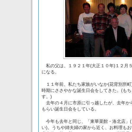
私の父は、１９２１年(大正１０年)１２月
になる。
１１年前、私たち家族がいなか(花背別所町
時期にささやかな誕生日会をしてきた。(も
す。)
去年の４月に市原に引っ越したが、去年か
もらい誕生日会をしている。
今年も去年と同じ、「東華菜館・洛北店」(
い)。うちや姉夫婦の家から近く、お料理も