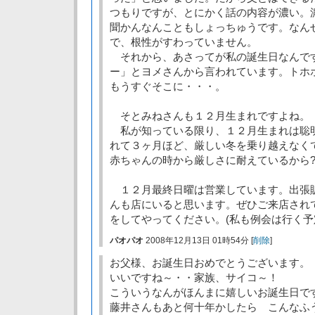
つもりですが、とにかく話の内容が濃い。
聞かんなんこともしょっちゅうです。なん
で、根性がすわっていません。
それから、あさってが私の誕生日なんで
ー」とヨメさんから言われています。トホ
もうすぐそこに・・・。
そとみねさんも１２月生まれですよね。
私が知っている限り、１２月生まれは聡
れて３ヶ月ほど、厳しい冬を乗り越えなく
赤ちゃんの時から厳しさに耐えているから
１２月最終日曜は営業しています。出張
んも店にいると思います。ぜひご来店され
をしてやってください。(私も例会は行く
パオパオ
2008年12月13日 01時54分 [
削除
]
お父様、お誕生日おめでとうございます。
いいですね～・・家族、サイコ～！
こういうなんがほんまに嬉しいお誕生日で
藤井さんもあと何十年かしたら こんなふ