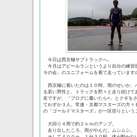
今日は西京極サブトラックへ。
今月はアピールランというより自分の練習
９の会」のユニフォームを着て走っています
西京極に着いたのは１０時。雨のせいか、
る若い男性と、トラックを黙々と走り続けて
友ですが、「ブログに書いたら×」とクギをさ
てわずか３人。常連・京都マスターズの方々
の「ゴールドマスターズ」が一区切りという
大回り４周で約２ｋｍのアップ。
走り出したころ、雨がやんだ。ムシムシ。
そして４００ｍ、１分３０秒。体が動かな