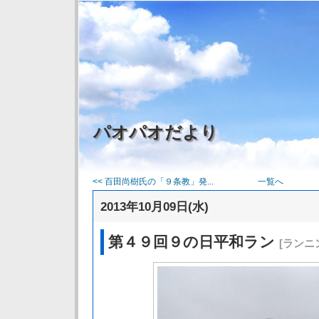
パオパオだより
<< 百田尚樹氏の「９条教」発...
一覧へ
2013年10月09日(水)
第４９回９の日平和ラン
[ランニ