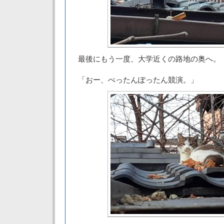
最後にもう一度、大学近くの路地の奥へ。
「おー、ぺったんぽったん競演。」