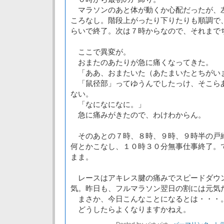
マラソンのあと体が動くか心配だったが、
ころなし。階段上がったり下りたりも順調で
らいで終了。次は７時からなので、それまで
ここで異変が。
おまたのあたりが急に痛くなってきた。
「ああ、おまたいた（あたまいたとちがい
「鼠径部」ってゆうんでしたっけ、そこら
ない。
「なになになに。」
急に痛みがきたので、わけわからん。
そのあとの７時、８時、９時、９時半の戸
何とかこなし、１０時３０分無事仕事終了。
まま。
レースはアキレス腱の痛みでスピードダウ
気。昨日も、フルマラソン翌日の割には元気
まさか、今日こんなことになるとは・・・
どうしたらよくなりますかねえ。