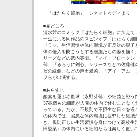
「はたらく細胞」 シネマトゥディより
■見どころ
清水茜のコミック「はたらく細胞」に加えて
一生による同作品のスピンオフ「はたらく細胞
ドラマ。生活習慣や体内環境が正反対の親子
体の侵入を防ごうとする細胞たちの姿を描く
リーズなどの武内英樹。『マイ・ブロークン
郁、『るろうに剣心』シリーズなどの佐藤健
ゼの縁側』などの芦田愛菜、『アイ・アム 
ヲらが出演する。
■あらすじ
酸素を運ぶ赤血球（永野芽郁）や細菌と戦う
37兆個もの細胞が人間の体内で休むことなく
っている。だが、不規則で不摂生な日々を過
の体内では、劣悪な体内環境に疲弊した細胞
き、規則正しい生活習慣を身につけて高校生
田愛菜）の体内にいる細胞たちは楽しく働い