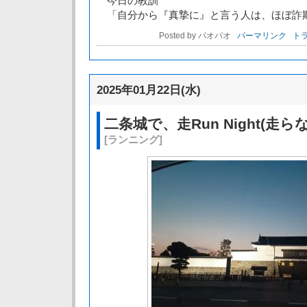
今日の教訓
「自分から『真摯に』と言う人は、ほぼ詐
Posted by パオパオ
パーマリンク
トラ
2025年01月22日(水)
二条城で、走Run Night(走ら
[ランニング]