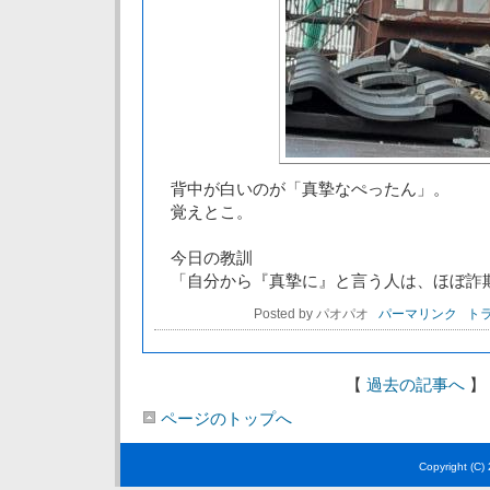
背中が白いのが「真摯なぺったん」。
覚えとこ。
今日の教訓
「自分から『真摯に』と言う人は、ほぼ詐
Posted by パオパオ
パーマリンク
トラ
【
過去の記事へ
】
ページのトップへ
Copyright (C)