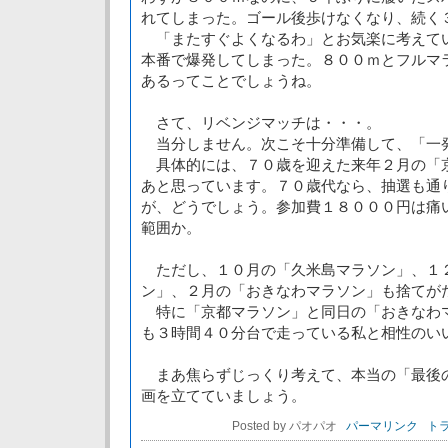
れてしまった。ゴール後歩けなくなり、続く
「またすぐよくなるわ」とお気楽に考えて
本番で爆発してしまった。８００ｍとフルマ
あるってことでしょうね。
さて、リベンジマッチは・・・。
当分しません。次こそ十分準備して、「一
具体的には、７０歳を迎えた来年２月の「
あと思っています。７０歳代なら、抽選も通
が、どうでしょう。参加費１８０００円は痛
範囲か。
ただし、１０月の「久米島マラソン」、１
ン」、２月の「おきなわマラソン」も捨てが
特に「京都マラソン」と同日の「おきなわ
も３時間４０分台で走っている私と相性のい
まあ焦らずじっくり考えて、本当の「最後
画を立てていましょう。
Posted by パオパオ
パーマリンク
トラ