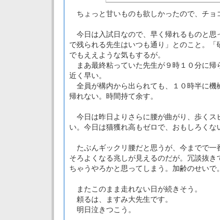
ちょっと甘いものも欲しかったので、チョ
今日は入試日なので、早く帰れるものと思
で残られる先生はいつも通り」とのこと。「
でもええような気もするが。
まあ最終粘っていた先生が９時１０分に帰
近く早い。
全員が構内から出られても、１０時半に機
帰れない。時間持て余す。
今日は昨日よりさらに腰が曲がり、歩くス
い。今日は猫獲れ高もゼロで、おもしろくな
たぶんギックリ腰だと思うが、今までで一
そろよくなる兆しが見えるのだが。冗談抜き
ちゃうやろかと思ってしまう。加齢のせいで
またこのまま走れない日が続きそう。
頼るは、ますみ大先生です。
明日泣きつこう。