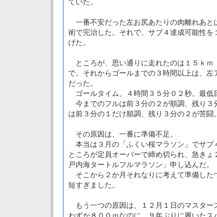
ていた。
一番不安だった左お尻あたりの肉離れあと
術で完治した。それで、サブ４達成可能性を
げた。
ところが、思い通りに走れたのは１５ｋｍ
で。それからゴールまでの３時間以上は、左
だった。
ゴールタイム、４時間３５分０２秒。最低
今までのフルは前３分の２が順調、残り３
は前３分の１だけ順調、残り３分の２が苦闘
その原因は、一番に準備不足。
本当は３月の「ふくい桜マラソン」でサブ
ところが定員オーバーで締め切られ、急きょ
戸内海タートルフルマラソン」申し込んだ。
そこから２か月それなりに考えて準備した
短すぎました。
もう一つの原因は、１２月１日のマスター
わずか８００ｍなのに、９年ぶりに履いたス