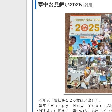
寒中お見舞い2025
[雑用]
今年も年賀状を１２０枚ほど出した。
毎年「Ｈａｐｐｙ Ｎｅｗ Ｙｅａｒ」の
上げます」に変えて、喪中の方にも出してい