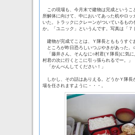
この現場も、今月末で建物は完成というこ
所解体に向けて、中においてあった机やロッ
いた。トラックにクレーンがついているもの
か。「ユニック」というんです。写真は「７
建物が完成てことは、Ｙ隊長とももうすぐ
ところが昨日恐ろしいつぶやきがあった。○
「藤井さん、そんなに○村君(Ｙ隊長)に気に
村君の次に行くとこに引っ張られるでー。」
「かんべんしてください！」
しかし、その話はありえる。どうかＹ隊長
場を任されますように・・・。