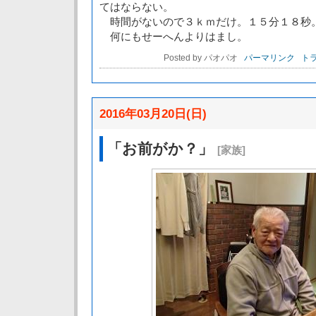
てはならない。
時間がないので３ｋｍだけ。１５分１８秒
何にもせーへんよりはまし。
Posted by パオパオ
パーマリンク
トラ
2016年03月20日(日)
「お前がか？」
[家族]