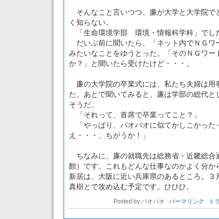
そんなこと言いつつ、廉が大学と大学院で
く知らない。
「生命環境学部 環境・情報科学科」でし
だいぶ前に聞いたら、「ネット内でＮＧワ
みたいなことをゆうとった。「そのＮＧワー
か？」と聞いたら受けたけど・・・。
廉の大学院の卒業式には、私たち夫婦は用
た。あとで聞いてみると、廉は学部の総代と
そうだ。
「それって、首席で卒業ってこと？」
「やっぱり、パオパオに似てかしこかった
え・・・、ちがうか！」
ちなみに、廉の就職先は総務省・近畿総合通
館）です。これもどんな仕事なのかよく分か
新居は、大阪に近い兵庫県のあるところ。３
真樹とで攻め込む予定です。ひひひ。
Posted by パオパオ
パーマリンク
トラ