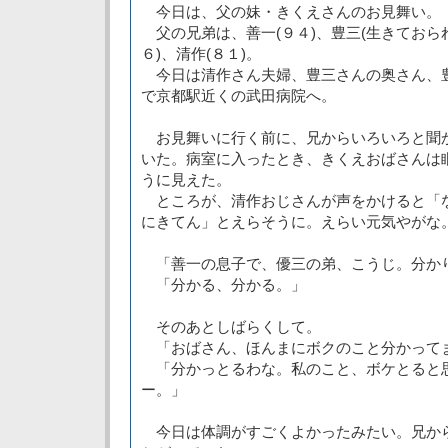
今日は、父の妹・きくえさんのお見舞い。
父の兄弟は、善一(９４)、豊三(生きておられ
６)、清作(８１)。
今日は清作さん夫婦、豊三さんの奥さん、
で京都駅近くの武田病院へ。
お見舞いに行く前に、兄からいろいろと聞
いた。病室に入ったとき、きくえおばさんは
うに見えた。
ところが、清作おじさんが声をかけると「
にきてん」とえらそうに。えらい元気やがな
「善一の息子で、優三の弟、こうじ。分か
「分かる、分かる。」
そのあとしばらくして。
「おばさん、ほんまにボクのこと分かって
「分かっとるわな。私のこと、ボケとると
ー。」
今日は体調がすごくよかったみたい。兄か