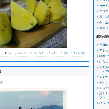
グルメ
ガード
ブログ
石井慧
振り返
昔話
(1
最近の記
今日は
アホち
Posted by パオパオ
パーマリンク
トラックバック ( 0 )
コメント ( 0 )
猫ボー
かもな
京都走
)
～２連
１５分
墓そう
話]
でゅー
第１９
ラン
ぴゅー