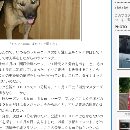
パオパオ
このブロ
つ
」をご
PHOTO
「おちゃんぽは、まだ？」と聞くきく
たので、いつもの５ｋｍコースの折り返し点を１ｋｍ伸ばして７
して考え事をしながらのランニング。
年２月の「関西学連ハーフ」で１時間２５分台を出すこと。その
ルトラ用に定着してしまった「すり足走法」を改善すること。今
０ｍの中距離の練習をしっかりやっている。これで、ダイナミック
ばいいのだが。
ク公認５０００ｍで２０分切り。１０月７日に「滋賀マスターズ
狙うならここかな。
昨シーズン、３ｋｍ、５ｋｍ、ハーフ、フルとここ１０年ほどの
１０ｋｍだけはダメだった。今から思うと、すり足走法の限界が１
のかもしれない。
灼
分台。次は４０分を切りたい。公認１００００ｍはなかなないの
ドを探す。１２月９日にありました。以前「京都キャロット」が出
た「西脇子午線マラソン」。ここの公認１０ｋｍでねらいたいな