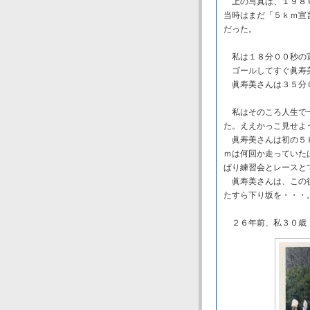
上の写真は、１９８６
当時はまだ「５ｋｍ宣
だった。
私は１８分００秒の宣
ゴールしてすぐ眞寿
眞寿美さんは３５分０
私はそのころ人生で一
た。ええかっこ見せよ
眞寿美さんは初の５ｋ
ｍは何回か走っていた
ぱり練習会とレースと
眞寿美さんは、この後
たすら下り坂を・・・
２６年前、私３０歳・