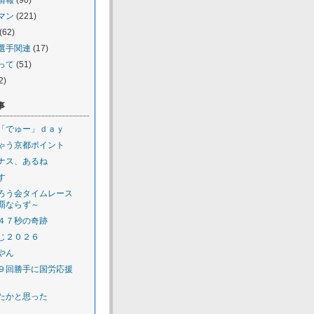
情報
(90)
マン
(221)
(62)
選手関連
(17)
って
(51)
2)
事
「でゅー」ｄａｙ
ゃう京都ポイント
ナス、あるね
す
ろう会タイムレース
覇ならず～
４７秒の奇跡
じ２０２６
やん
９回勝手に国労応援
たかと思った