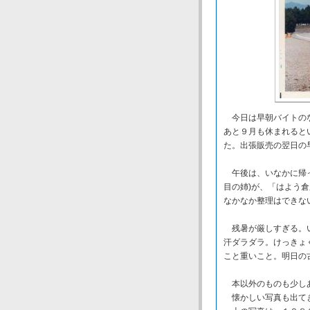
今日は早朝バイトのな
あと９月も休まれると
た。出張販売の翌日の
午後は、いなかに帰っ
目の姉)が、「はよう
なかなか整理はできな
残暑が厳しすぎる。い
汗ダラダラ。けっきょ
こと重いこと。明日の
本以外のものも少し
懐かしい写真も出て