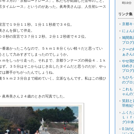
年３月の「京都ロードレース」。私たちが結婚した翌年のこと。
時19分
言タイムレース」というのがあった。眞寿美さんは、人生初レース
リンク集
京都キ
言で１９分１１秒。１分１１秒差で３４位。
美さんを探して伴走。
にょん
０秒の宣言で３７分１２秒。２分１２秒差で４２位。
鳩間島
ブログ)
番速かったころなので、５ｋｍ１８分くらい軽々だと思ってい
クーの
ぁさん
うとして力みすぎてしまったのでしょうか。
ｍをしっかり走った。それまで、京都ランナーズの例会４．１ｋ
やせ我
ゆめさ
はず。３５分はそこからはじき出したタイムだと思うのだが、やっ
ブログ)
では勝手がちがったんでしょうね。
ちひろ
５ｋｍ２３分台まで縮めていく。立派なもんです。私はこの後ひ
のブロ
。
これも
ゃんの
眞寿美さん２４歳のときの写真でした。
笑顔と
羽有紀
ふくた
Ｌｉｆ
グ)※
0.1t
ソンス