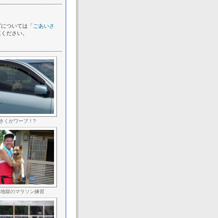
グについては「
ごあいさ
覧ください。
きくがワープ！?
熱地獄のマラソン練習