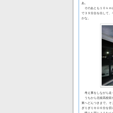
あ。
そのあとも１０ｋｍレ
で３９分台を出して、
かな。
考え事をしながら走っ
うちから北稜高校前を
東へどんつきまで。そ
ぎりぎりキロ６分を切