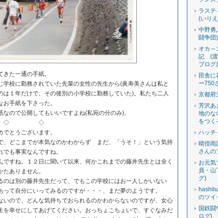
ラステ
(いり
中野勇
闘争団
オカ～
記 (
ブログ
てきた一通の手紙。
田舎に
ー750
学校に勤務されていた先輩の女性の先生から(眞寿美さんは私と
のは１年だけで、その後別の小学校に勤務していた)。私たち二人
京都府
なお手紙を下さった。
芳沢あ
なので公開してもいいですよね(私宛の分のみ)。
地のな
をつく
◇ ◇
めでとうございます。
ハッチ
、どこまでが本気なのかわからず まだ、「うそ！」という気持
晴徨雨
さんの
れでも事実なんですね。
ですね。１２日に聞いて以来、何かこれまでの藤井先生とは全く
お元気
員・山
かたありません。
グ)
のは別の藤井先生だって、でもこの学校にはお一人しかいない
hashi
あって自分にいってみるのですが・・・、まだ夢のようです。
のツイ
いので、どんな気持ちでおられるのかわからないのですが、女心
国鉄闘
生を幸せにしてあげてください。おっちょこちょいで、すぐなみだ
ログ)