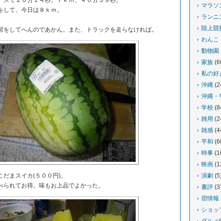
スで２０分１４秒。７ｋｍ、４０分３９秒。
マラソ
をして、今日は８ｋｍ。
ランニ
陸上競
をしてへんのであかん。また、トラックを走らなければ。
わんこ
動物園
家族
(6
私の好
沖縄
(2
沖縄・
学校
(8
雑用
(2
雑感
(4
平和
(6
時事
(1
映画
(1
だまスイカ(５００円)。
演劇
(5
られてお得。味もお上品でよかった。
書評
(3
宿情報
ショッ