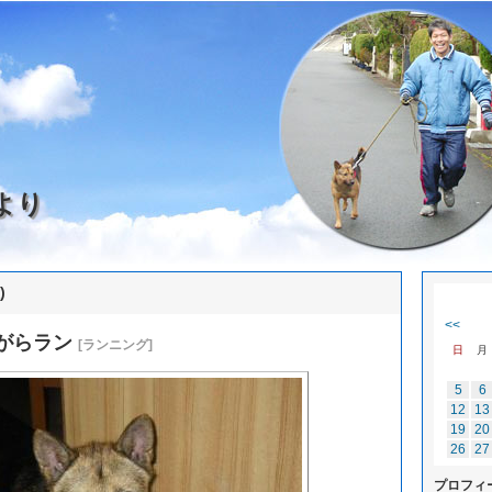
より
)
<<
がらラン
[ランニング]
日
月
5
6
12
13
19
20
26
27
プロフィ