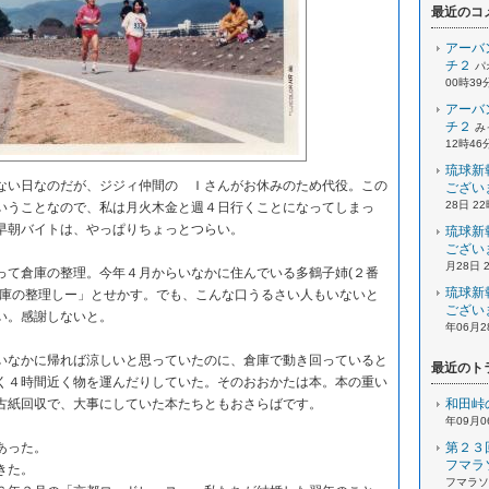
最近のコ
アーバ
チ２
パ
00時39
アーバ
チ２
み
12時46
琉球新
い日なのだが、ジジィ仲間の Ｉさんがお休みのため代役。この
ござい
28日 2
いうことなので、私は月火木金と週４日行くことになってしまっ
早朝バイトは、やっぱりちょっとつらい。
琉球新
ござい
月28日 
て倉庫の整理。今年４月からいなかに住んでいる多鶴子姉(２番
琉球新
倉庫の整理しー」とせかす。でも、こんな口うるさい人もいないと
ござい
い。感謝しないと。
年06月2
なかに帰れば涼しいと思っていたのに、倉庫で動き回っていると
最近のト
く４時間近く物を運んだりしていた。そのおおかたは本。本の重い
古紙回収で、大事にしていた本たちともおさらばです。
和田峠
年09月0
あった。
第２３
フマラ
きた。
フマラソン