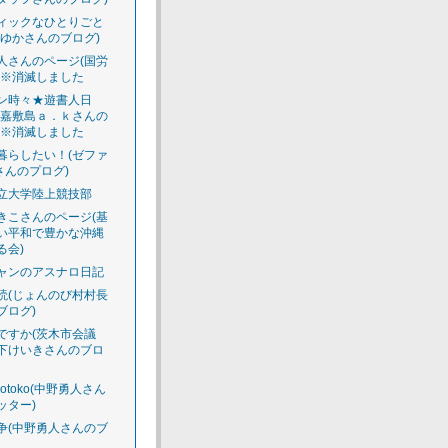
ィックなひとりごと
えゆかさんのブログ)
人さんのページ(国労
)※消滅しました
ン時々★遊書人日
渡嘉敷島ａ．ｋさんの
)※消滅しました
暮らしたい！(ゼファ
さんのプログ)
立大学陸上競技部
きこさんのページ(基
い平和で豊かな沖縄
る会)
ャンのアスナロ日記
読(じょんのび村村長
ブログ)
ですか(茨木市会議
下けいきさんのブロ
luotoko(中野勇人さん
ッター)
争(中野勇人さんのブ