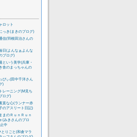
ャロット
にっき(まきのブログ)
通信(羽根田治さんの
毎日(よんなぁよんな
のブログ)
慢という美学(兵庫・
き舎のまっちゃんの
っぴぃ(田中千洋さん
グ)
トレーニング(M見ち
ブログ)
素直な心(ランナー赤
子のアスリート日記)
ままのＲｕｎＲｕｎ
ｅ(みきさんのブロ
休止中
のひとりごと(和倉マラ
タッフさんのブログ)