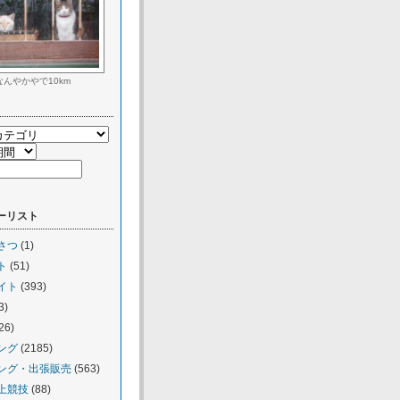
なんやかやで10km
ーリスト
さつ
(1)
ト
(51)
イト
(393)
3)
26)
ング
(2185)
ング・出張販売
(563)
上競技
(88)