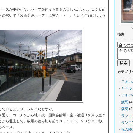
ースが中心かな。ハーフを何度も走るのはしんどいし。１０ｋｍ
その勢いで「関西学連ハーフ」に突入・・・、という作戦にしよう
検索
カテゴリ
ごあい
ヤクル
アルバ
競馬
(4
病院
(3
ていると、３．５ｋｍなどすぐ。
通り、コーナンから地下鉄・国際会館駅。宝ヶ池通りを真っ直ぐ
ランニ
こから北上して、叡電の踏み切り前で３．５ｋｍ。２０分２５秒。
ランニ
るペース。
私の陸