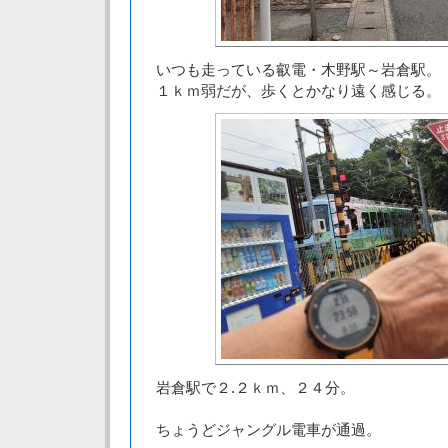
いつも走っている叡電・木野駅～岩倉駅。
１ｋｍ弱だが、歩くとかなり遠く感じる。
岩倉駅で２.２ｋｍ、２４分。
ちょうどジャングル電車が通過。