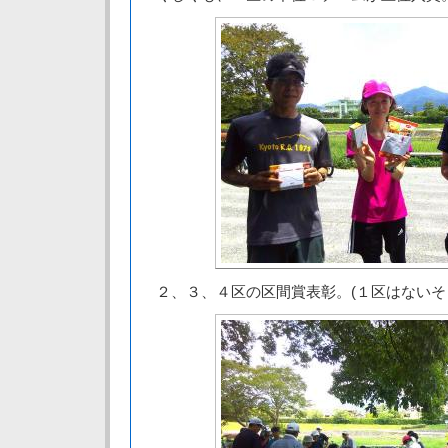
２、３、４区の区間賞表彰。(１区はないそ