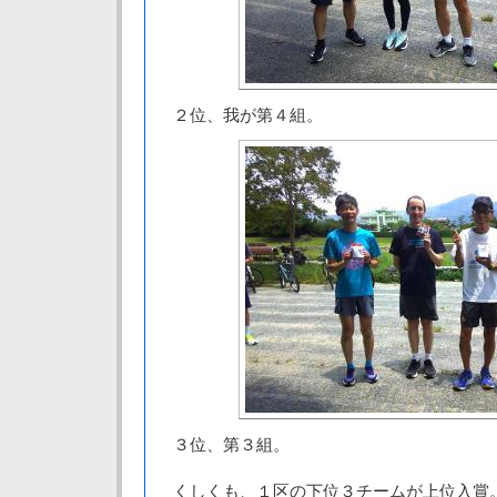
２位、我が第４組。
３位、第３組。
くしくも、１区の下位３チームが上位入賞