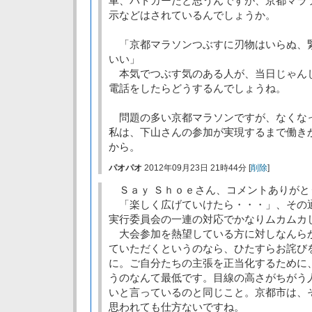
車、パトカーだと思うんですが、京都マラ
示などはされているんでしょうか。
「京都マラソンつぶすに刃物はいらぬ、
いい」
本気でつぶす気のある人が、当日じゃん
電話をしたらどうするんでしょうね。
問題の多い京都マラソンですが、なくな
私は、下山さんの参加が実現するまで働き
から。
パオパオ
2012年09月23日 21時44分 [
削除
]
Ｓａｙ Ｓｈｏｅさん、コメントありがと
「楽しく広げていけたら・・・」、その
実行委員会の一連の対応でかなりムカムカ
大会参加を熱望している方に対しなんら
ていただくというのなら、ひたすらお詫び
に。ご自分たちの主張を正当化するために
うのなんて最低です。目線の高さがちがう
いと言っているのと同じこと。京都市は、
思われても仕方ないですね。