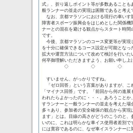
式」、折り返しポイント等が多数あることも
般ランナーの並走の実現は困難であると考え
なお、京都マラソンにおける現行の車いす
障害者スポーツ振興会をはじめとした関係機
ナーとの混在を避ける観点からスタート時間
です。
今後、京都マラソンのコース変更等が実現
を十分に確保できるコース設定が可能となっ
拡大や運営方法について改めて検討を行いた
何卒御理解いただきますよう、お願い申し上
◇ ◇ ◇
すいません、がっかりですね。
「ゼロ回答」という言葉がありますが、こ
「マイナス回答」です。「前回から何の進展
われたらよかったのに・・・。あろうことか
すランナーと一般ランナーの並走を考えた場
多々あり、参加者の安全確保の観点から実現
ます」とは。目線の高さがどうのこうのと、
いのに、これは明らかな車イス使用者差別で
には寛容であるのに、なぜ車イスランナーに