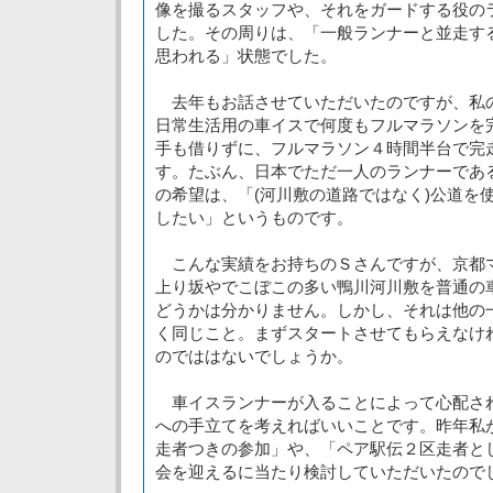
像を撮るスタッフや、それをガードする役の
した。その周りは、「一般ランナーと並走す
思われる」状態でした。
去年もお話させていただいたのですが、私
日常生活用の車イスで何度もフルマラソンを
手も借りずに、フルマラソン４時間半台で完
す。たぶん、日本でただ一人のランナーであ
の希望は、「(河川敷の道路ではなく)公道を
したい」というものです。
こんな実績をお持ちのＳさんですが、京都
上り坂やでこぼこの多い鴨川河川敷を普通の
どうかは分かりません。しかし、それは他の
く同じこと。まずスタートさせてもらえなけ
のでははないでしょうか。
車イスランナーが入ることによって心配さ
への手立てを考えればいいことです。昨年私
走者つきの参加」や、「ペア駅伝２区走者と
会を迎えるに当たり検討していただいたので