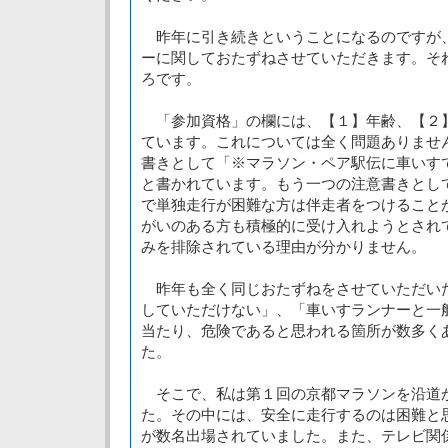
昨年に引き続きということになるのですが
ーに関しておたずねさせていただきます。そ
ろです。
「参加資格」の欄には、【１】年齢、【２
ています。これについては全く問題ありませ
書きとして「※マラソン・ペア駅伝に車いす
と書かれています。もう一つの注意書きとし
で単独走行が困難な方は伴走者をつけること
がいのある方も積極的に受け入れようとされ
みを排除されている理由が分かりません。
昨年も全く同じおたずねをさせていただい
していただけない」、「車いすランナーと一
当たり、危険であると思われる箇所が数多く
た。
そこで、私は第１回の京都マラソンを沿道
た。その中には、安全に走行するのは困難と
が数名出場されていました。また、テレビ関