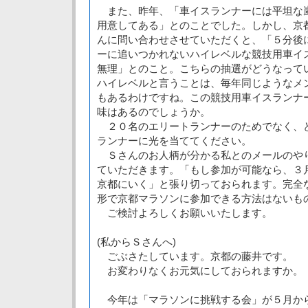
また、昨年、「車イスランナーには平坦な
用意してある」とのことでした。しかし、京
んに問い合わせさせていただくと、「５分後
ーに追いつかれないハイレベルな競技用車イ
無理」とのこと。こちらの抽選がどうなって
ハイレベルと言うことは、毎年同じようなメ
もあるわけですね。この競技用車イスランナ
味はあるのでしょうか。
２０名のエリートランナーのためでなく、
ランナーに光を当ててください。
Ｓさんのお人柄が分かる私とのメールのや
ていただきます。「もし参加が可能なら、３
京都にいく」と張り切っておられます。完全
形で京都マラソンに参加できる方法はないも
ご検討よろしくお願いいたします。
(私からＳさんへ)
ごぶさたしています。京都の藤井です。
お変わりなくお元気にしておられますか。
今年は「マラソンに挑戦する会」が５月か