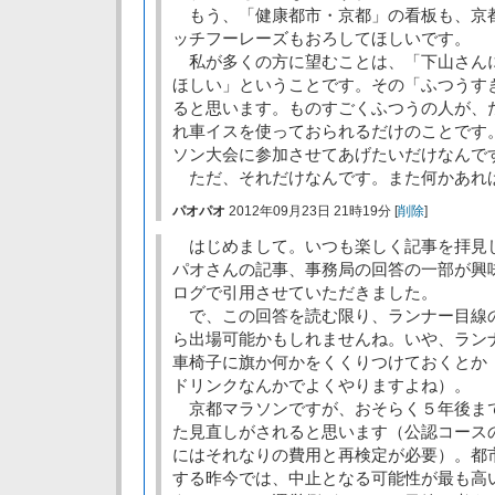
もう、「健康都市・京都」の看板も、京
ッチフーレーズもおろしてほしいです。
私が多くの方に望むことは、「下山さん
ほしい」ということです。その「ふつうす
ると思います。ものすごくふつうの人が、
れ車イスを使っておられるだけのことです
ソン大会に参加させてあげたいだけなんで
ただ、それだけなんです。また何かあれ
パオパオ
2012年09月23日 21時19分 [
削除
]
はじめまして。いつも楽しく記事を拝見
パオさんの記事、事務局の回答の一部が興
ログで引用させていただきました。
で、この回答を読む限り、ランナー目線
ら出場可能かもしれませんね。いや、ラン
車椅子に旗か何かをくくりつけておくとか
ドリンクなんかでよくやりますよね）。
京都マラソンですが、おそらく５年後ま
た見直しがされると思います（公認コース
にはそれなりの費用と再検定が必要）。都
する昨今では、中止となる可能性が最も高