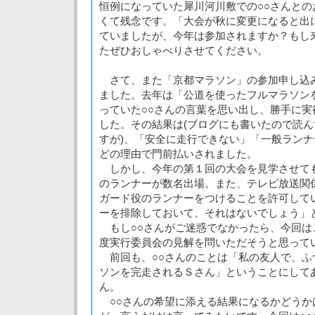
恒例になっていた犀川河川敷での○○さんと
くて残念です。「大会が秋に変更になると出
ていましたが、今年は参加されますか？もし
たぜひおしゃべりさせてください。
さて、また「京都マラソン」の参加申し込
ました。去年は「公道を使ったフルマラソン
っていた○○さんの言葉を思い出し、勝手に
した。その結果は(ブログにも書いたので読
すが)、「安全に走行できない」「一般ラン
どの理由で門前払いされました。
しかし、今年の第１回の大会を見学させて
のランナーが数名出場。また、テレビ放送関
ガード役のランナーをつけることを許可して
ーを排除しておいて、それはないでしょう」
もし○○さんがご迷惑でなかったら、今回は
度実行委員会の見解を問いただそうと思って
前回も、○○さんのことは「私の友人で、ふ
ソンを完走されるＳさん」ということにして
ん。
○○さんの希望に添える結果になるかどうか