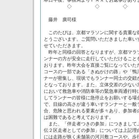
◇ ◇ ◇
藤井 廣司様
このたびは、京都マラソンに関する貴重な
とうございます。ご質問いただきました車い
せていただきます。
昨年と同様の回答となりますが、京都マラ
ンナーの方が安全に走行していただけること
おります。昨年大会を直接ご覧になっていた
コースの一部である「きぬかけの路」や「鴨
ナーが密集し、現状でもランナー同士の交錯
となっております。また、立体交差の少ない
において救急車や消防車等の緊急車両通行時
してランナーの皆様に急停止をお願いする場
で、目線の高さが違う車いすランナーと一般
合、危険と思われる要素が多々あり、参加者
は困難であると考えております。
また、「伴走者つきの参加」につきまして
伝２区走者としての参加」については上記理
には走路が狭く未舗装の河川敷コースや、歩