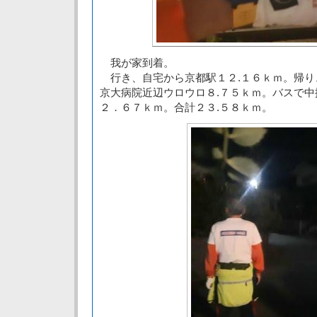
我が家到着。
行き、自宅から京都駅１２.１６ｋｍ。帰り
京大病院近辺ウロウロ８.７５ｋｍ。バスで
２．６７ｋｍ。合計２３.５８ｋｍ。