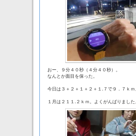
おー、９分４０秒（４分４０秒）。
なんとか面目を保った。
今日は３＋２＋１＋２＋１.７で９．７ｋｍ
１月は２１１.２ｋｍ。よくがんばりました