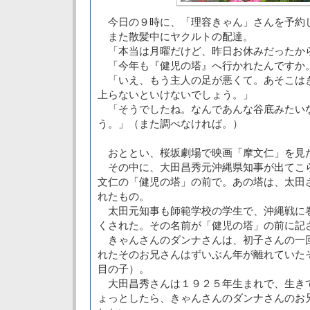
今日の９時に、「理容きゃん」さんを予約
また散髪中にヤクルトの配達。
「本当は月曜だけど、昨日お休みだったか
「今年も『健児の塔』へ行かれたんですか
「いえ、もう主人の足が悪くて。あそこは
上らないといけないでしょう。」
「そうでしたね。なんであんな谷底みたい
う。」（また調べなければ。）
おととい、桜坂劇場で映画「摩文仁」を見
その中に、大田昌秀元沖縄県知事が出てこ
文仁の「健児の塔」の前で。あの塔は、太田
れたもの。
太田元知事も師範学校の学生で、沖縄戦に
くされた。その名前が「健児の塔」の前に記
きゃんさんのダンナさんは、初子さんの一
れたそのお兄さんはずいぶん年が離れていた
目の子）。
大田昌秀さんは１９２５年生まれで、生き
ょっとしたら、きゃんさんのダンナさんのお