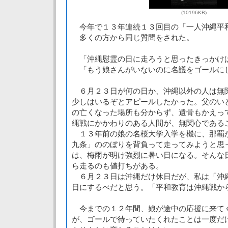
(10196KB)
今年で１３年連続１３回目の「一人沖縄平
多くの方から同じ質問をされた。
「沖縄慰霊の日に走ろうと思ったきっかけ
「もう娘さんがいないのに名護をゴールに
６月２３日が何の日か、沖縄以外の人は無
少しはいるぞとアピールしたかった。父のい
の亡くなった場所も分からず、遺骨もかえっ
縄戦にかかわりのある人間が、無関心である
１３年前の娘の名桜大学入学を機に、那覇
九条」ののぼりを背負って走ってみようと思
は、梅雨が明け強烈に暑い日になる。そんな
ら走るのも値打ちがある。
６月２３日は沖縄だけ休日だが、私は「沖
日にするべだと思う。「平和教育は沖縄戦か
今までの１２年間、娘が途中の応援に来て
が、ゴールで待っていたくれたことは一度だ