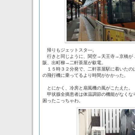
帰りもジェットスタ―。
行きと同じように、関空→天王寺→京橋が
阪、出町柳→二軒茶屋が叡電。
１５時３２分発で、二軒茶屋駅に着いたの
の飛行機に乗ってるより時間がかかった。
とにかく、冷房と扇風機の風がこたえた。
甲状腺全摘患者は体温調節の機能がなくな
困ったこっちゃわ。