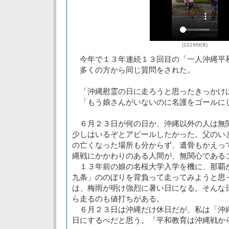
(10196KB)
今年で１３年連続１３回目の「一人沖縄平
多くの方から同じ質問をされた。
「沖縄慰霊の日に走ろうと思ったきっかけ
「もう娘さんがいないのに名護をゴールに
６月２３日が何の日か、沖縄以外の人は無
少しはいるぞとアピールしたかった。父のい
の亡くなった場所も分からず、遺骨もかえっ
縄戦にかかわりのある人間が、無関心である
１３年前の娘の名桜大学入学を機に、那覇
九条」ののぼりを背負って走ってみようと思
は、梅雨が明け強烈に暑い日になる。そんな
ら走るのも値打ちがある。
６月２３日は沖縄だけ休日だが、私は「沖
日にするべだと思う。「平和教育は沖縄戦か