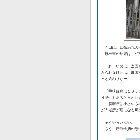
今日は、四条烏丸の
尿検査の結果は、相変
うれしいのは、次回８
みられなければ、ほぼ
っと終わりかー。
「甲状腺癌は１００％
可能性もあると言われ
「膀胱癌は小さいもの
がう場所が癌になる可
そうやったんや。
もう、膀胱全摘の恐