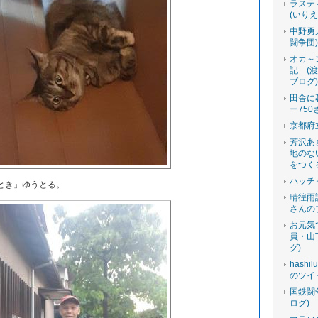
ラステ
(いり
中野勇
闘争団
オカ～
記 (
ブログ
田舎に
ー750
京都府
芳沢あ
地のな
をつく
ハッチ
とき」ゆうとる。
晴徨雨
さんの
お元気
員・山
グ)
hashi
のツイ
国鉄闘
ログ)