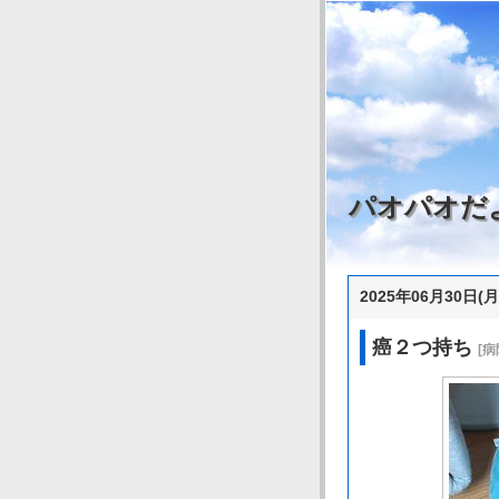
パオパオだ
2025年06月30日(月
癌２つ持ち
[病