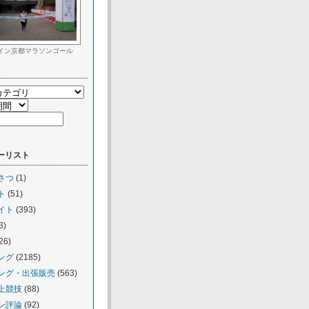
イン京都マラソンゴール
ーリスト
さつ
(1)
ト
(51)
イト
(393)
3)
26)
ング
(2185)
ング・出張販売
(563)
上競技
(88)
ン評論
(92)