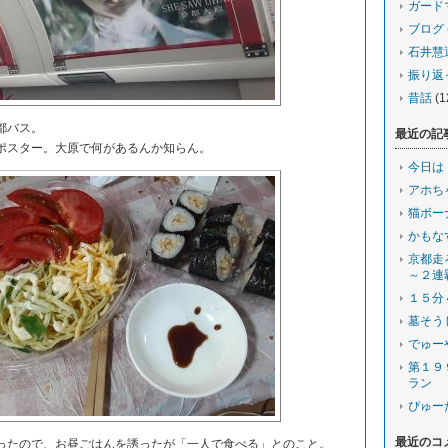
ガード
ブログ
石井慧
振り返
昔話
(1
都バス。
最近の記
スター。大原で何があるんか知らん。
今日は
アホち
猫ボー
かもな
京都走
～２連
１５分
墓そう
でゅー
第１９
ラン
ぴゅー
最近のコ
たので、お昼ごはんを誘ったが「一人で食べる」とのこと。