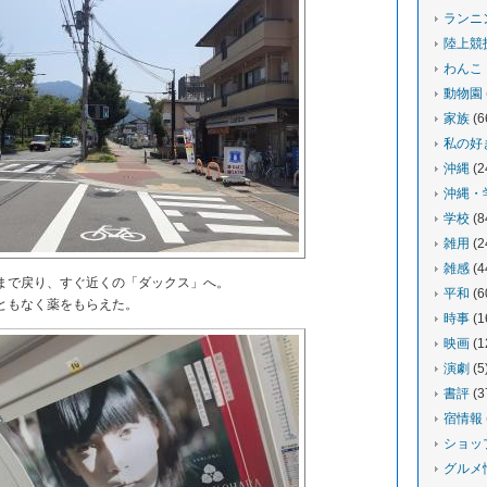
ランニ
陸上競
わんこ
動物園
家族
(6
私の好
沖縄
(2
沖縄・
学校
(8
雑用
(2
雑感
(4
で戻り、すぐ近くの「ダックス」へ。
平和
(6
ともなく薬をもらえた。
時事
(1
映画
(1
演劇
(5
書評
(3
宿情報
ショッ
グルメ