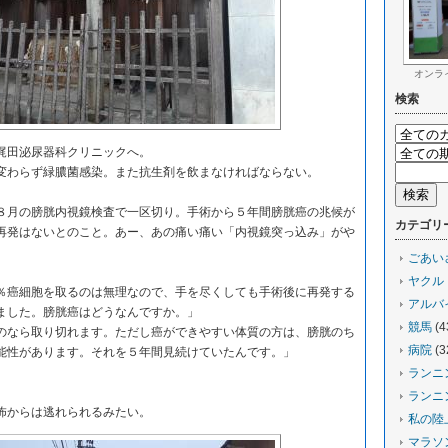
オンラ
検索
梶田泌尿器科クリニックへ。
わらず緑膿菌感染。また抗生剤を飲まなければならない。
月の膀胱内視鏡検査で一区切り。手術から５年間膀胱癌の兆候が
カテゴリ
再発はないとのこと。あー、あの痛い痛い「内視鏡突っ込み」がや
ごあい
ヤクル
癌細胞を取るのは無理なので、手を尽くしても手術後に再発する
アルバ
ました。膀胱癌はどうなんですか。」
競馬
(4
なら取り切れます。ただし癌ができやすい体質の方は、膀胱のち
病院
(3
能性があります。それを５年間見続けていたんです。」
ランニ
ランニ
怖からは逃れられるみたい。
私の陸
マラソ