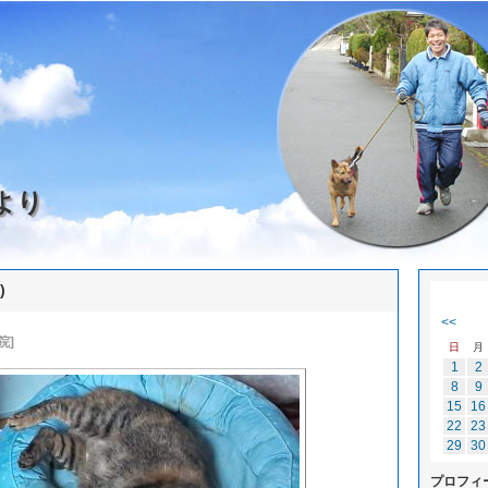
より
)
<<
院]
日
月
1
2
8
9
15
16
22
23
29
30
プロフィ