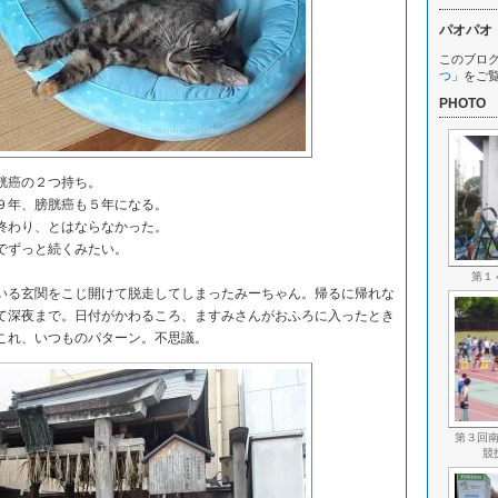
パオパオ
このブロ
つ
」をご
PHOTO
胱癌の２つ持ち。
９年、膀胱癌も５年になる。
終わり、とはならなかった。
でずっと続くみたい。
第１
る玄関をこじ開けて脱走してしまったみーちゃん。帰るに帰れな
て深夜まで。日付がかわるころ、ますみさんがおふろに入ったとき
これ、いつものパターン。不思議。
第３回
競