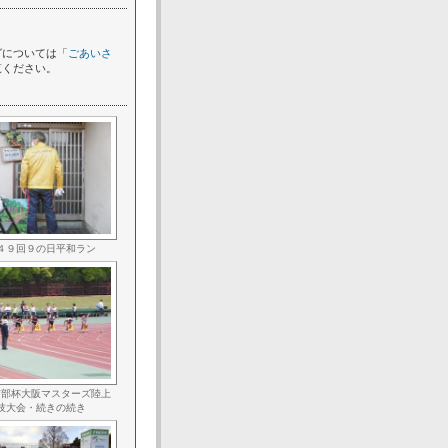
グについては「
ごあいさ
覧ください。
４９回９の日平和ラン
南部杯大阪マスターズ陸上
技大会・続きの続き