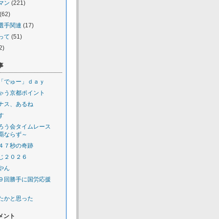
マン
(221)
(62)
選手関連
(17)
って
(51)
2)
事
「でゅー」ｄａｙ
ゃう京都ポイント
ナス、あるね
す
ろう会タイムレース
覇ならず～
４７秒の奇跡
じ２０２６
やん
９回勝手に国労応援
たかと思った
メント