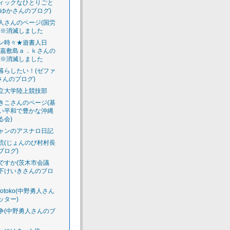
ィックなひとりごと
えゆかさんのブログ)
人さんのページ(国労
)※消滅しました
ン時々★遊書人日
渡嘉敷島ａ．ｋさんの
)※消滅しました
暮らしたい！(ゼファ
さんのプログ)
立大学陸上競技部
きこさんのページ(基
い平和で豊かな沖縄
る会)
ャンのアスナロ日記
読(じょんのび村村長
ブログ)
ですか(茨木市会議
下けいきさんのブロ
luotoko(中野勇人さん
ッター)
争(中野勇人さんのブ