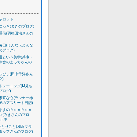
ャロット
にっき(まきのブログ)
通信(羽根田治さんの
毎日(よんなぁよんな
のブログ)
慢という美学(兵庫・
き舎のまっちゃんの
っぴぃ(田中千洋さん
グ)
トレーニング(M見ち
ブログ)
素直な心(ランナー赤
子のアスリート日記)
ままのＲｕｎＲｕｎ
ｅ(みきさんのブロ
休止中
のひとりごと(和倉マラ
タッフさんのブログ)