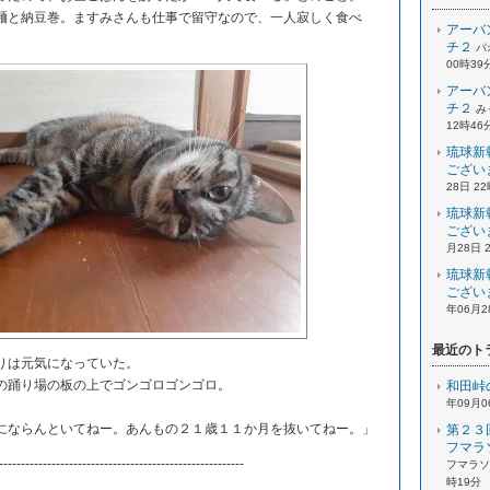
と納豆巻。ますみさんも仕事で留守なので、一人寂しく食べ
アーバ
チ２
パ
00時39
アーバ
チ２
み
12時46
琉球新
ござい
28日 2
琉球新
ござい
月28日 
琉球新
ござい
年06月2
最近のト
りは元気になっていた。
踊り場の板の上でゴンゴロゴンゴロ。
和田峠
年09月0
ならんといてねー。あんもの２１歳１１か月を抜いてねー。」
第２３
フマラ
--------------------------------------------------------
フマラソン
時19分