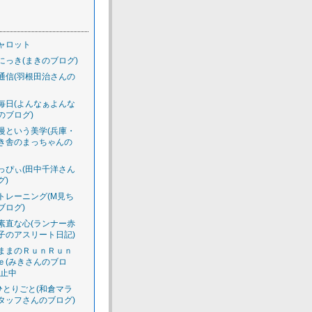
ャロット
にっき(まきのブログ)
通信(羽根田治さんの
毎日(よんなぁよんな
のブログ)
慢という美学(兵庫・
き舎のまっちゃんの
っぴぃ(田中千洋さん
グ)
トレーニング(M見ち
ブログ)
素直な心(ランナー赤
子のアスリート日記)
ままのＲｕｎＲｕｎ
ｅ(みきさんのブロ
休止中
のひとりごと(和倉マラ
タッフさんのブログ)