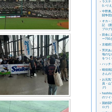
ラステ
(いり
中野勇
闘争団
オカ～
記 (
ブログ
田舎に
ー750
京都府
芳沢あ
地のな
をつく
ハッチ
晴徨雨
さんの
お元気
員・山
グ)
hashi
のツイ
国鉄闘
ログ)