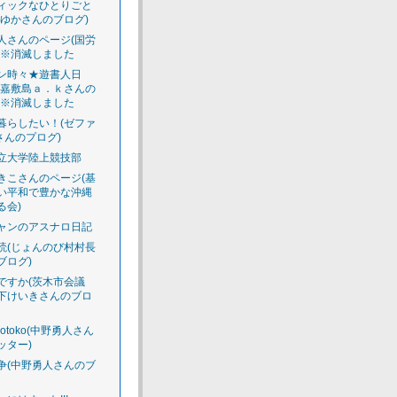
ィックなひとりごと
えゆかさんのブログ)
人さんのページ(国労
)※消滅しました
ン時々★遊書人日
渡嘉敷島ａ．ｋさんの
)※消滅しました
暮らしたい！(ゼファ
さんのプログ)
立大学陸上競技部
きこさんのページ(基
い平和で豊かな沖縄
る会)
ャンのアスナロ日記
読(じょんのび村村長
ブログ)
ですか(茨木市会議
下けいきさんのブロ
luotoko(中野勇人さん
ッター)
争(中野勇人さんのブ