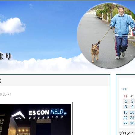
より
)
<<
クルト]
日
月
1
2
8
9
15
16
22
23
29
30
プロフィ