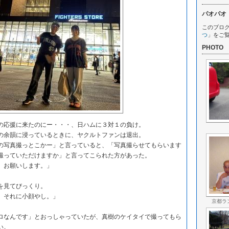
パオパオ
このブロ
つ
」をご
PHOTO
応援に来たのにー・・・、日ハムに３対１の負け。
余韻に浸っているときに、ヤクルトファンは退出。
写真撮っとこかー」と言っていると、「写真撮らせてもらいます
撮っていただけますか」と言ってこられた方があった。
。お願いします。」
を見てびっくり。
。それに小顔やし。」
京都ラ
なんです」とおっしゃっていたが、真樹のケイタイで撮ってもら
い。