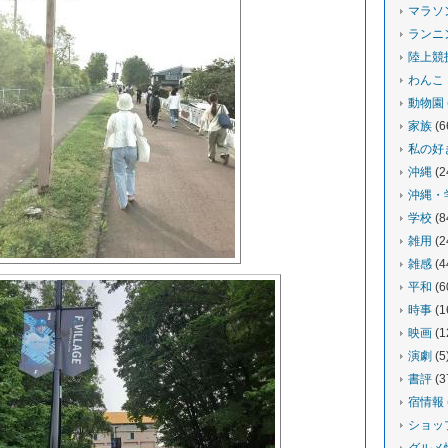
マラソ
ランニ
陸上競
わんこ
動物園
家族
(6
私の好
沖縄
(2
沖縄・
学校
(8
雑用
(2
雑感
(4
平和
(6
時事
(1
映画
(1
演劇
(5
書評
(3
宿情報
ショッ