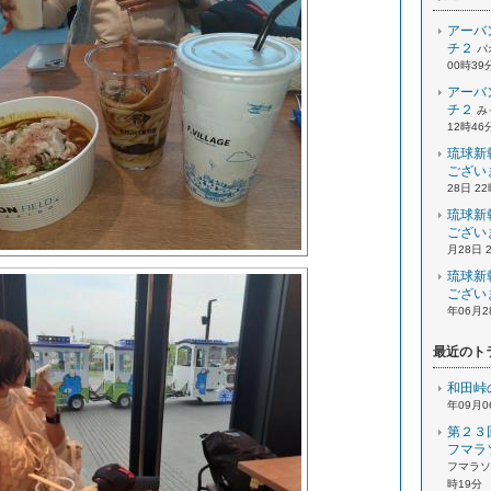
アーバ
チ２
パ
00時39
アーバ
チ２
み
12時46
琉球新
ござい
28日 2
琉球新
ござい
月28日 
琉球新
ござい
年06月2
最近のト
和田峠
年09月0
第２３
フマラ
フマラソン
時19分