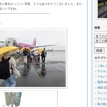
に残るかっこいい写真、どうもありがとうございました。また、
ばいいですね。
----------------------------------------------------
す。
検索
カテゴリ
ごあい
ヤクル
アルバ
競馬
(4
病院
(3
ランニ
ランニ
私の陸