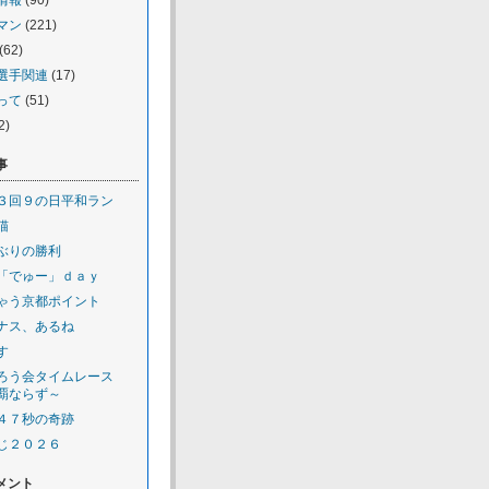
情報
(90)
マン
(221)
(62)
選手関連
(17)
って
(51)
2)
事
３回９の日平和ラン
猫
ぶりの勝利
「でゅー」ｄａｙ
ゃう京都ポイント
ナス、あるね
す
ろう会タイムレース
覇ならず～
４７秒の奇跡
じ２０２６
メント