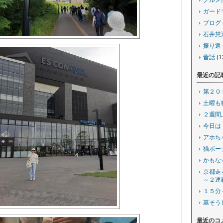
グルメ
ガード
ブログ
石井慧
振り返
昔話
(1
最近の記
第２０
土曜も
２週間
今日は
アホち
猫ボー
かもな
京都走
～２連
１５分
墓そう
最近のコ