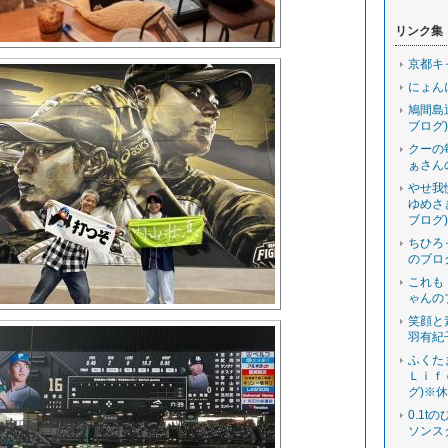
リンク集
京都キ
にょん
鳩間島
ブログ)
クーの
ぁさん
やせ我
ゆめさ
ブログ)
ちひろ
のブロ
これも
ゃんの
笑顔と
羽有紀
ふくた
Ｌｉｆ
グ)※
0.1t
ソンス