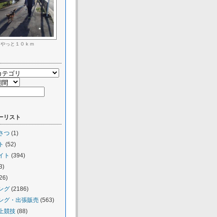
やっと１０ｋｍ
ーリスト
さつ
(1)
ト
(52)
イト
(394)
3)
26)
ング
(2186)
ング・出張販売
(563)
上競技
(88)