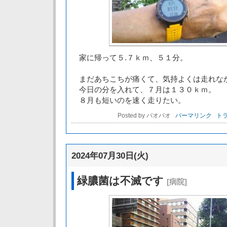
家に帰って５.７ｋｍ、５１分。
まだあちこちが痛くて、気持よくは走れな
今日の分を入れて、７月は１３０ｋｍ。
８月も短いのを速く走りたい。
Posted by パオパオ
パーマリンク
トラ
2024年07月30日(火)
緑膿菌は不滅です
[病院]