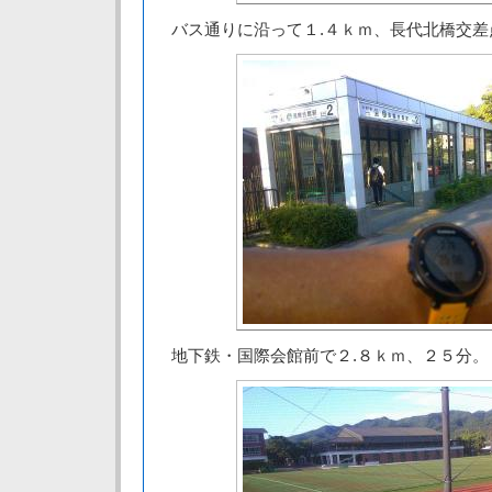
バス通りに沿って１.４ｋｍ、長代北橋交差
地下鉄・国際会館前で２.８ｋｍ、２５分。