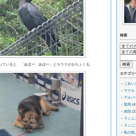
検索
ていると、「あほー、あほー」とカラスがおちょくる。
カテゴリ
ごあい
ヤクル
アルバ
競馬
(4
病院
(3
ランニ
ランニ
私の陸