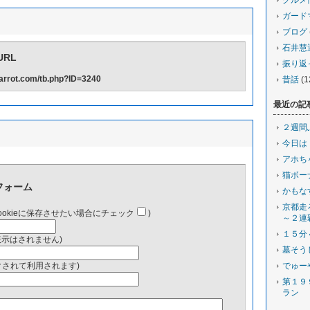
グルメ
ガード
ブログ
石井慧
RL
振り返
-carrot.com/tb.php?ID=3240
昔話
(1
最近の記
２週間
今日は
アホち
猫ボー
フォーム
かもな
京都走
ookieに保存させたい場合にチェック
)
～２連
１５分
表示はされません)
墓そう
ンクされて利用されます)
でゅー
第１９
ラン