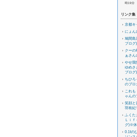
時19分
リンク集
京都キ
にょん
鳩間島
ブログ)
クーの
ぁさん
やせ我
ゆめさ
ブログ)
ちひろ
のブロ
これも
ゃんの
笑顔と
羽有紀
ふくた
Ｌｉｆ
グ)※
0.1t
ソンス