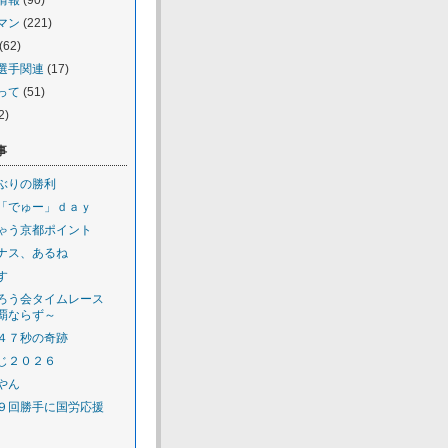
情報
(90)
マン
(221)
(62)
選手関連
(17)
って
(51)
2)
事
ぶりの勝利
「でゅー」ｄａｙ
ゃう京都ポイント
ナス、あるね
す
ろう会タイムレース
覇ならず～
４７秒の奇跡
じ２０２６
やん
９回勝手に国労応援