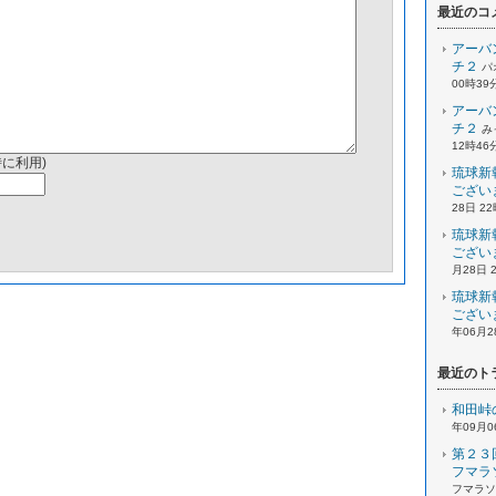
最近のコ
アーバ
チ２
パ
00時39
アーバ
チ２
み
12時46
時に利用)
琉球新
ござい
28日 2
琉球新
ござい
月28日 
琉球新
ござい
年06月2
最近のト
和田峠
年09月0
第２３
フマラ
フマラソン