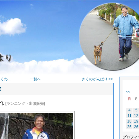
より
わ...
一覧へ
きくのがんばり >>
)
<<
日
月
れ
[ランニング・出張販売]
4
5
11
12
18
19
25
26
プロフィ