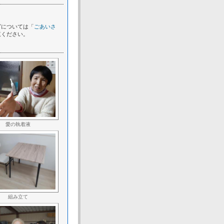
グについては「
ごあいさ
覧ください。
愛の執着液
組み立て