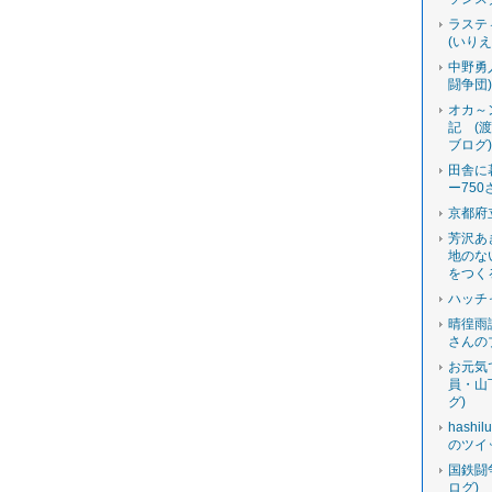
ラステ
(いり
中野勇
闘争団
オカ～
記 (
ブログ
田舎に
ー750
京都府
芳沢あ
地のな
をつく
ハッチ
晴徨雨
さんの
お元気
員・山
グ)
hashi
のツイ
国鉄闘
ログ)