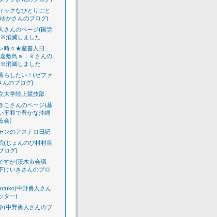
ィックなひとりごと
えゆかさんのブログ)
人さんのページ(国労
)※消滅しました
ン時々★遊書人日
渡嘉敷島ａ．ｋさんの
)※消滅しました
暮らしたい！(ゼファ
さんのプログ)
立大学陸上競技部
きこさんのページ(基
い平和で豊かな沖縄
る会)
ャンのアスナロ日記
読(じょんのび村村長
ブログ)
ですか(茨木市会議
下けいきさんのブロ
luotoko(中野勇人さん
ッター)
争(中野勇人さんのブ