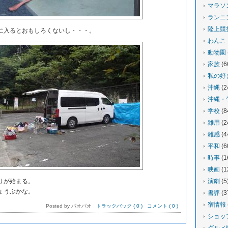
マラソ
ランニ
陸上競
入るとおもしろくないし・・・。
わんこ
動物園
家族
(6
私の好
沖縄
(2
沖縄・
学校
(8
雑用
(2
雑感
(4
平和
(6
時事
(1
映画
(1
りが始まる。
演劇
(5
ょうぶかな。
書評
(3
宿情報
Posted by パオパオ
トラックバック ( 0 )
コメント ( 0 )
ショッ