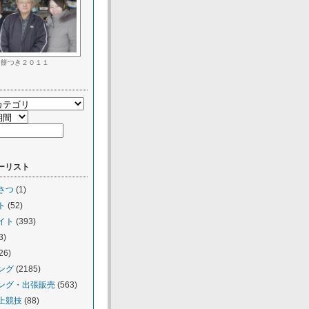
餅つき２０１１
ーリスト
さつ
(1)
ト
(52)
イト
(393)
3)
26)
ング
(2185)
ング・出張販売
(563)
上競技
(88)