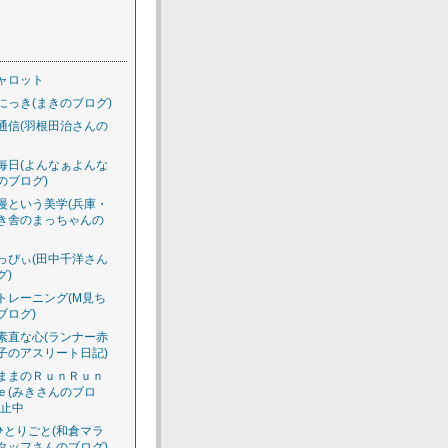
ャロット
にっき(まきのブログ)
通信(羽根田治さんの
毎日(よんなぁよんな
のブログ)
慢という美学(兵庫・
き舎のまっちゃんの
っぴぃ(田中千洋さん
グ)
トレーニング(M見ち
ブログ)
素直な心(ランナー赤
子のアスリート日記)
ままのＲｕｎＲｕｎ
ｅ(みきさんのブロ
休止中
のひとりごと(和倉マラ
タッフさんのブログ)