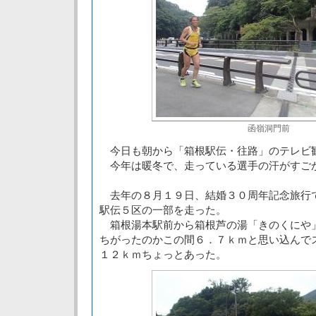
函嶺洞門前
今日も朝から「箱根駅伝・往路」のテレビ
今年は暖冬で、走っている選手の汗がすご
去年の８月１９日、結婚３０周年記念旅行
駅伝５区の一部を走った。
箱根湯本駅前から箱根芦の湯「きのくにや
ちがったのかこの間６．７ｋｍと思い込んで
１２ｋｍちょっとあった。