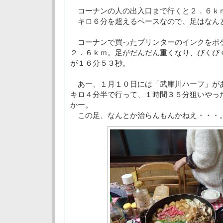
コーナンの人の出入口まで行くと２．６ｋ
キロ６分を超えるペースなので、足はなん
コーナンで買ったプリンターのインクをポ
２．６ｋｍ。足がだんだん重くなり、びくび
が１６分５３秒。
あー、１月１０日には「武庫川ハーフ」が
キロ４分半で行って、１時間３５分狙いやっ
かー。
この足、なんとか治らんもんかねえ・・・