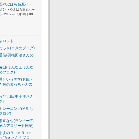
回やぶはら高原ハー
ソン
> やぶはら高原ハー
 2009年07月20日 00
ャロット
にっき(まきのブログ)
通信(羽根田治さんの
毎日(よんなぁよんな
のブログ)
慢という美学(兵庫・
き舎のまっちゃんの
っぴぃ(田中千洋さん
グ)
トレーニング(M見ち
ブログ)
素直な心(ランナー赤
子のアスリート日記)
ままのＲｕｎＲｕｎ
ｅ(みきさんのブロ