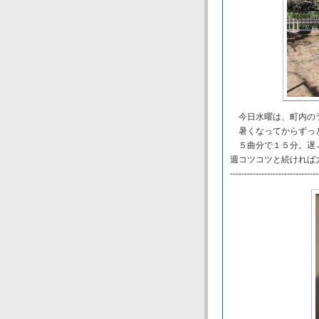
今日水曜は、町内の
暑くなってからずっと
５曲分で１５分。遅→
週コツコツと続ければ
-------------------------------