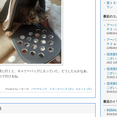
第１９
ラン
最近のコ
アーバ
チ２
パ
00時39
アーバ
チ２
み
12時46
琉球新
ござい
28日 2
琉球新
に行くと、キャリーバッグに入っていた。どうしたんかなあ。
ござい
れて行けるね。
月28日 
。
琉球新
ござい
Posted by パオパオ
パーマリンク
トラックバック ( 0 )
コメント ( 0 )
年06月2
最近のト
)
和田峠
年09月0