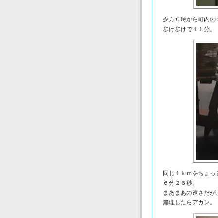
夕方６時から町内の
歩け歩けで１１分。
同じ１ｋｍをちょっ
６分２６秒。
まあまあの速さだが
無理したらアカン。