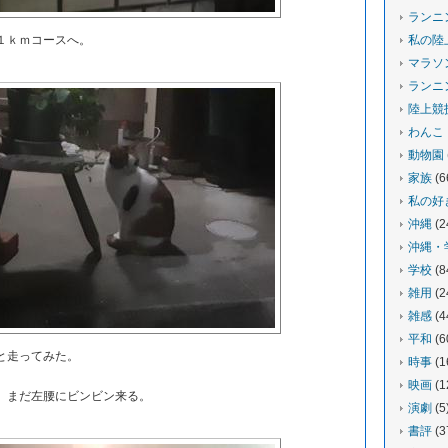
ランニ
１ｋｍコースへ。
私の陸
マラソ
ランニ
陸上競
わんこ
動物園
家族
(6
私の好
沖縄
(2
沖縄・
学校
(8
雑用
(2
雑感
(4
平和
(6
と走ってみた。
時事
(1
映画
(1
、まだ左腰にビンビン来る。
演劇
(5
書評
(3