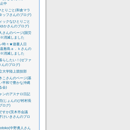
休止中
のひとりごと(和倉マラ
タッフさんのブログ)
ィックなひとりごと
えゆかさんのブログ)
人さんのページ(国労
)※消滅しました
ン時々★遊書人日
渡嘉敷島ａ．ｋさんの
)※消滅しました
暮らしたい！(ゼファ
さんのプログ)
立大学陸上競技部
きこさんのページ(基
い平和で豊かな沖縄
る会)
ャンのアスナロ日記
読(じょんのび村村長
ブログ)
ですか(茨木市会議
下けいきさんのブロ
luotoko(中野勇人さん