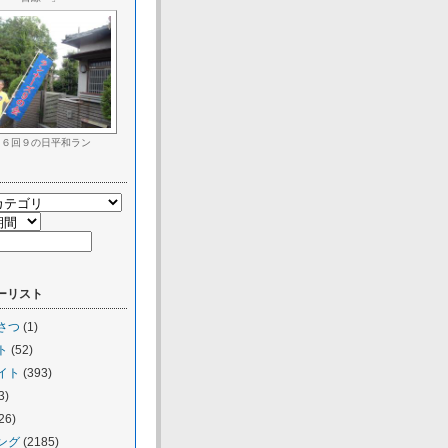
９６回９の日平和ラン
ーリスト
さつ
(1)
ト
(52)
イト
(393)
3)
26)
ング
(2185)