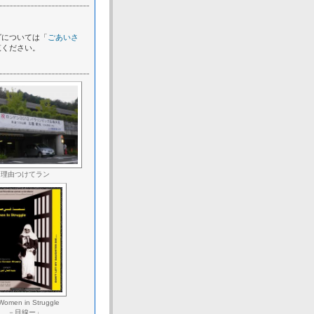
グについては「
ごあいさ
覧ください。
理由つけてラン
omen in Struggle
－目線ー」