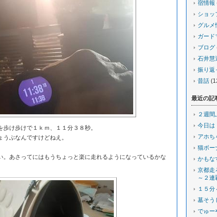
宿情報
ショッ
グルメ
ガード
ブログ
石井慧
振り返
昔話
(1
最近の記
２週間
今日は
歩け歩けで１ｋｍ、１１分３８秒。
アホち
ょうぶなんですけどねえ。
猫ボー
。あさってにはもうちょっと楽に走れるようになっているかな
かもな
京都走
～２連
１５分
墓そう
でゅー