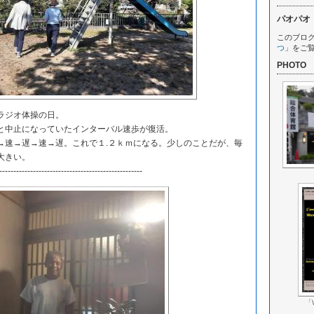
パオパオ
このブロ
つ
」をご
PHOTO
ラジオ体操の日。
中止になっていたインターバル速歩が復活。
速→遅→速→遅。これで１.２ｋｍになる。少しのことだが、毎
大きい。
---------------------------------------------------
「W