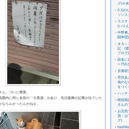
グ)※
0.1t
ソンス
ラステ
(いり
中野勇
闘争団
オカ～
記 (
ブログ
田舎に
ー750
京都府
芳沢あ
地のな
をつく
さん。ついに廃業。
ハッチ
囲内に同じ名前の「大黒湯」があり、先日復興の記事が出ていた
晴徨雨
かならんかったんかねえ。
さんの
お元気
員・山
グ)
hashi