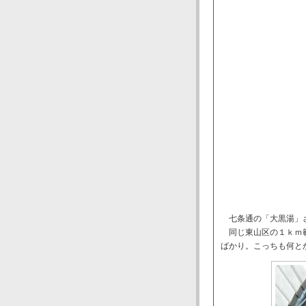
七条通の「大黒湯」
同じ東山区の１ｋｍ範
ばかり。こっちも何と