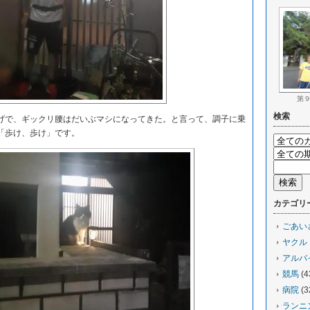
第
検索
で、ギックリ腰はだいぶマシになってきた。と言って、調子に乗
「歩け、歩け」です。
カテゴリ
ごあい
ヤクル
アルバ
競馬
(4
病院
(3
ランニ