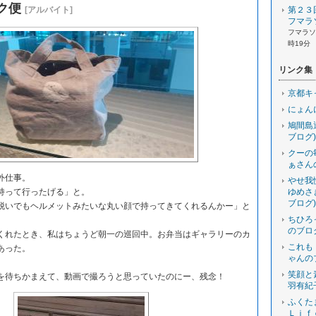
ク便
[アルバイト]
第２３
フマラ
フマラソン
時19分
リンク集
京都キ
にょん
鳩間島
ブログ)
クーの
ぁさん
外仕事。
やせ我
持って行ったげる」と。
ゆめさ
ブログ)
いでもヘルメットみたいな丸い顔で持ってきてくれるんかー」と
ちひろ
のブロ
れたとき、私はちょうど朝一の巡回中。お弁当はギャラリーのカ
これも
あった。
ゃんの
笑顔と
待ちかまえて、動画で撮ろうと思っていたのにー、残念！
羽有紀
ふくた
Ｌｉｆ