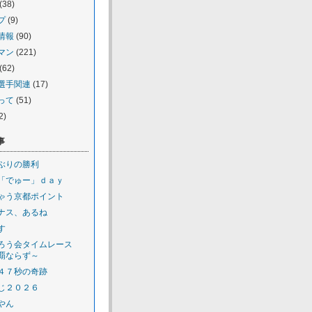
(38)
プ
(9)
情報
(90)
マン
(221)
(62)
選手関連
(17)
って
(51)
2)
事
ぶりの勝利
「でゅー」ｄａｙ
ゃう京都ポイント
ナス、あるね
す
ろう会タイムレース
覇ならず～
４７秒の奇跡
じ２０２６
やん