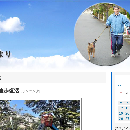
より
)
<<
速歩復活
[ランニング]
日
月
5
6
12
13
19
20
26
27
プロフィ