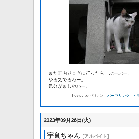
また町内ジョグに行ったら、ぷーぷー。
やる気でるわー。
気分がましやわー。
Posted by パオパオ
パーマリンク
トラ
2023年09月26日(火)
宇良ちゃん
[アルバイト]