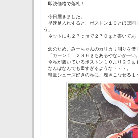
即決価格で落札！
今日届きました。
早速足入れすると、ボストン１０とほぼ同
う。
ネットにも２７ｃｍで２７０ｇと書いてあ
念のため、みーちゃんのカリカリ測りを借
「ガーン！ ２８６ｇもあるやないかーい
今私が履いているボストン１０より２０ｇ
なんぼなんでも重すぎるような・・・。
軽量シューズ好きの私に、履きこなせるよ