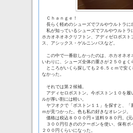
Ｃｈａｎｇｅ！
長らく軽めのシューズでフルやウルトラに
私が知っているシューズでフルやウルトラ
ホカオネオネクリフトン、アディゼロボスト
ス、アシックス・ゲルニンバスなど。
この中で一番欲しかったのは、ホカオネオ
いわりに、シューズ全体の重さが２５０ｇく
ところがいくら探しても２６.５ｃｍで安く
なかった。
それでは第２候補。
アディセロボストン。今ボストン１０を履
ルが厚い割には軽い。
ヤフオクで「ボストン１１」を探すと、「新
ｍが見つかった。色も私の好きなオレンジ。
価格は税込８０００円＋送料９８０円。(元
３００円引きののクーポンを使い、保有ポ
２００円くらいになった。