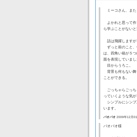
ミーコさん、また
よかれと思って作
ら学ぷことがないと
話は飛躍しますが
ずっと前のこと、
は、四角い箱が５つ
面を表現していまし
目からうろこ。
背景も何もない舞
ことができる。
ごっちゃらごっち
っていくような気が
シンプルにシンプ
います。
パオパオ
2009年12月01
パオパオ様