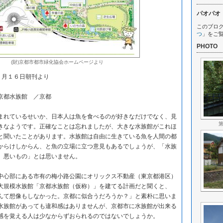
パオパオ
このブロ
つ
」をご
PHOTO
(財)京都市都市緑化協会ホームページより
１月１６日朝刊より
京都水族館 ／京都
れているせいか、日本人は魚を食べるのが好きなだけでなく、見
きなようです。正確なことは忘れましたが、大きな水族館がこれほ
と聞いたことがあります。水族館は自由に生きている魚を人間の都
からけしからん、と魚の立場に立つ意見もあるでしょうが、「水族
、悪いもの」とは思いません。
心部にある市有の梅小路公園にオリックス不動産（東京都港区）
大規模水族館「京都水族館（仮称）」を建てる計画だと聞くと、
んて想像もしなかった。京都に似合うだろうか？」と素朴に思いま
水族館があっても違和感はありませんが、京都市に水族館が出来る
感を覚える人は少なからずおられるのではないでしょうか。