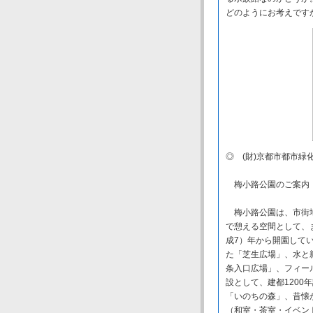
どのようにお考えです
◎ (財)京都市都市緑
梅小路公園のご案内
梅小路公園は、市街地
で憩える空間として、
成7）年から開園してい
た「芝生広場」、水と
条入口広場」、フィー
設として、建都120
「いのちの森」、昔懐
（和室・茶室・イベン