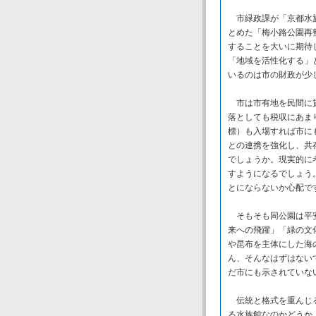
市緑政課が「京都水族
とめた「梅小路公園再
することを大いに期待
「地域を活性化する」
いるのは市の財政が少
市は市有地を民間に貸
落としても税収にあま
標）も入場すれば市に
との連携を強化し、共
でしょうか。現実的に
すようになるでしょう
とにならないか心配で
そもそも同公園は平安
来への飛躍」「緑の文
や昆布を主体にした海
ん、そんなはずはない
だ市にも示されていな
伝統と格式を重んじる
る水族館なのかどうか