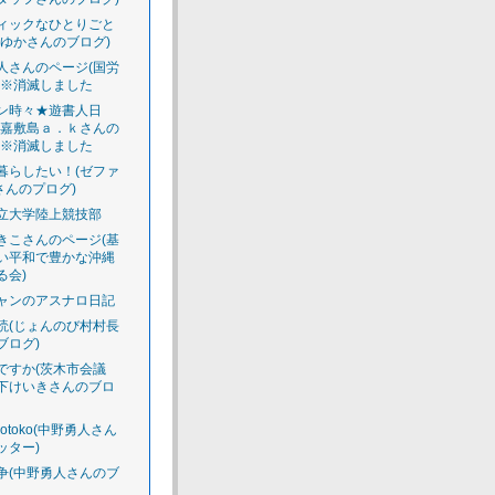
ィックなひとりごと
えゆかさんのブログ)
人さんのページ(国労
)※消滅しました
ン時々★遊書人日
渡嘉敷島ａ．ｋさんの
)※消滅しました
暮らしたい！(ゼファ
さんのプログ)
立大学陸上競技部
きこさんのページ(基
い平和で豊かな沖縄
る会)
ャンのアスナロ日記
読(じょんのび村村長
ブログ)
ですか(茨木市会議
下けいきさんのブロ
luotoko(中野勇人さん
ッター)
争(中野勇人さんのブ