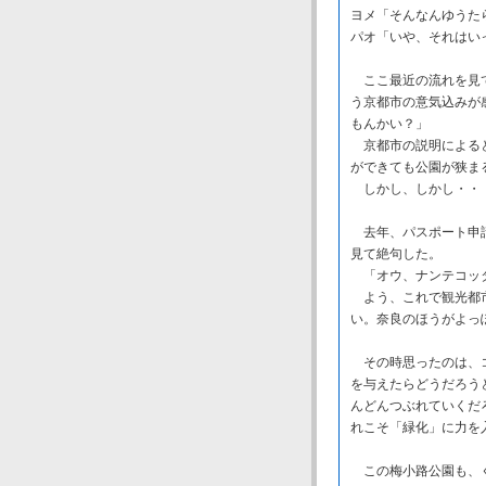
ヨメ「そんなんゆうた
パオ「いや、それはい
ここ最近の流れを見て
う京都市の意気込みが
もんかい？」
京都市の説明によると
ができても公園が狭ま
しかし、しかし・・
去年、パスポート申請
見て絶句した。
「オウ、ナンテコッタ
よう、これで観光都市
い。奈良のほうがよっ
その時思ったのは、コ
を与えたらどうだろう
んどんつぶれていくだ
れこそ「緑化」に力を
この梅小路公園も、ぐ