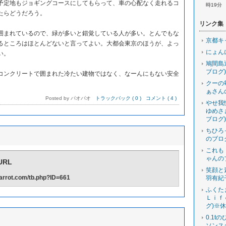
予定地もジョギングコースにしてもらって、車の心配なく走れるコ
時19分
たらどうだろう。
リンク集
まれているので、緑が多いと錯覚している人が多い。とんでもな
京都キ
るところはほとんどないと言ってよい。大都会東京のほうが、よっ
にょん
い。
鳩間島
ブログ)
ンクリートで囲まれた冷たい建物ではなく、なーんにもない安全
クーの
ぁさん
Posted by パオパオ
トラックバック ( 0 )
コメント ( 4 )
やせ我
ゆめさ
ブログ)
ちひろ
のブロ
これも
ゃんの
RL
笑顔と
-carrot.com/tb.php?ID=661
羽有紀
ふくた
Ｌｉｆ
グ)※
0.1t
ソンス