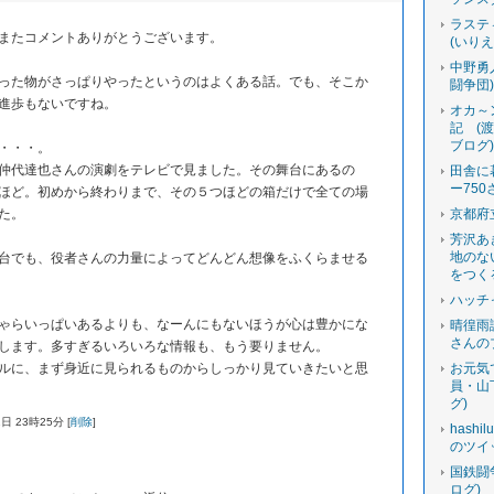
ラステ
またコメントありがとうございます。
(いり
中野勇
った物がさっぱりやったというのはよくある話。でも、そこか
闘争団
進歩もないですね。
オカ～
記 (
ブログ
・・・。
仲代達也さんの演劇をテレビで見ました。その舞台にあるの
田舎に
ー750
ほど。初めから終わりまで、その５つほどの箱だけで全ての場
た。
京都府
芳沢あ
地のな
台でも、役者さんの力量によってどんどん想像をふくらませる
をつく
ハッチ
ゃらいっぱいあるよりも、なーんにもないほうが心は豊かにな
晴徨雨
さんの
します。多すぎるいろいろな情報も、もう要りません。
ルに、まず身近に見られるものからしっかり見ていきたいと思
お元気
員・山
グ)
日 23時25分 [
削除
]
hashi
のツイ
国鉄闘
ログ)