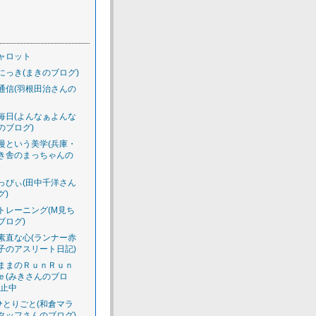
ャロット
にっき(まきのブログ)
通信(羽根田治さんの
毎日(よんなぁよんな
のブログ)
慢という美学(兵庫・
き舎のまっちゃんの
っぴぃ(田中千洋さん
グ)
トレーニング(M見ち
ブログ)
素直な心(ランナー赤
子のアスリート日記)
ままのＲｕｎＲｕｎ
ｅ(みきさんのブロ
休止中
のひとりごと(和倉マラ
タッフさんのブログ)