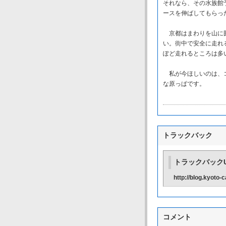
それなら、その水族館
ースを伸ばしてもらっ
京都はまわりを山に囲
い。街中で安全に走れ
ぽど走れるところは多
私が今ほしいのは、コ
な原っぱです。
トラックバック
トラックバックU
http://blog.kyoto
コメント