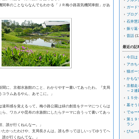
グルメ
関車のことならなんでもわかる「ＪＲ梅小路蒸気機関車館」があ
ガード
ブログ
石井慧
振り返
昔話
(1
最近の記
今日は
アホち
猫ボー
かもな
京都走
新聞に、京都水族館のこと、わかりやすー書いてあったわ。『支局
～２連
うコラムあるやん、あそこに。」
１５分
墓そう
は違和感を覚えるって。梅小路公園は緑の創造をテーマにつくらは
でゅー
たら、ワカメや昆布の水族館にしたらテーマに合うって書いてあっ
第１９
ラン
館、誰が行くねんなー。」
いたかったわけや、支局長さんは。誰も作ってほしいってゆうてへ
ぴゅー
、誰が行くねんてな。」