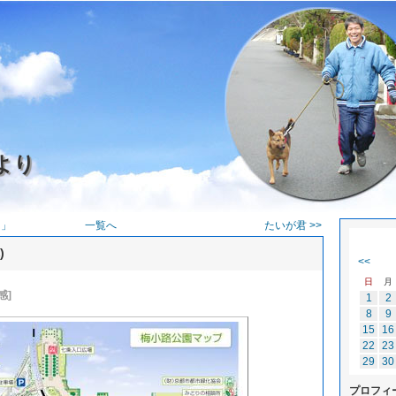
より
る」
一覧へ
たいが君 >>
)
<<
日
月
感]
1
2
8
9
15
16
22
23
29
30
プロフィ