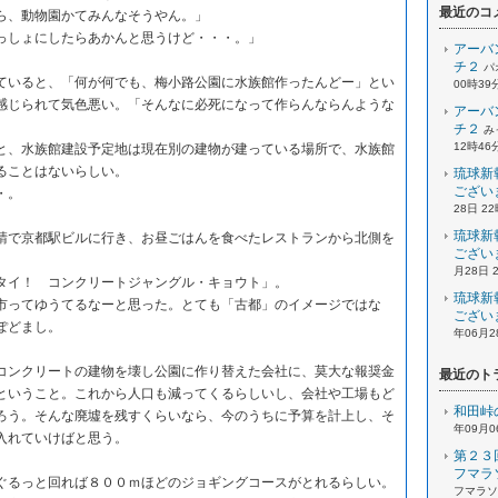
最近のコ
ら、動物園かてみんなそうやん。」
っしょにしたらあかんと思うけど・・・。」
アーバ
チ２
パ
いると、「何が何でも、梅小路公園に水族館作ったんどー」とい
00時39
感じられて気色悪い。「そんなに必死になって作らんならんような
アーバ
チ２
み
12時46
、水族館建設予定地は現在別の建物が建っている場所で、水族館
ることはないらしい。
琉球新
ござい
・。
28日 2
琉球新
で京都駅ビルに行き、お昼ごはんを食べたレストランから北側を
ござい
月28日 
イ！ コンクリートジャングル・キョウト」。
琉球新
ってゆうてるなーと思った。とても「古都」のイメージではな
ござい
ぽどまし。
年06月2
ンクリートの建物を壊し公園に作り替えた会社に、莫大な報奨金
最近のト
ということ。これから人口も減ってくるらしいし、会社や工場もど
和田峠
ろう。そんな廃墟を残すくらいなら、今のうちに予算を計上し、そ
年09月0
入れていけばと思う。
第２３
フマラ
るっと回れば８００ｍほどのジョギングコースがとれるらしい。
フマラソン