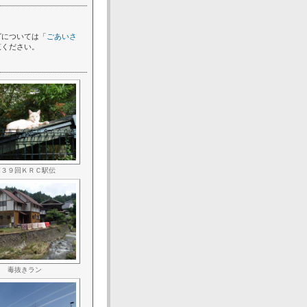
グについては「
ごあいさ
覧ください。
第３９回ＫＲＣ駅伝
毒抜きラン