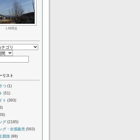
１時間走
ーリスト
さつ
(1)
ト
(51)
イト
(393)
3)
26)
ング
(2185)
ング・出張販売
(563)
上競技
(88)