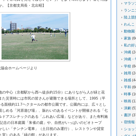
マラソ
か。【京都支局長・北出昭】
ランニ
陸上競
わんこ
動物園
家族
(6
私の好
沖縄
(2
沖縄・
学校
(8
化協会ホームページより
雑用
(2
雑感
(4
平和
(6
の中心（京都駅から西へ徒歩約15分）にありながら人が緑と花
時事
(1
また災害時には市民の皆さんが避難できる場所として、1995（平
映画
(1
る面積約11.7ヘクタールの都市公園です。公園内には、広々とし
演劇
(5
親しめる「河原遊び場」、賑わいのあるイベントが開催される「七
書評
(3
ルドアスレチックのある「ふれあい広場」などがあり、また有料施
宿情報
0年記念の日本庭園「朱雀の庭」や、自然がいっぱいのビオトープ
かしい「チンチン電車」（土日祝のみ運行）、レストランや貸室
ショッ
ト室）のある「緑の館」があります。