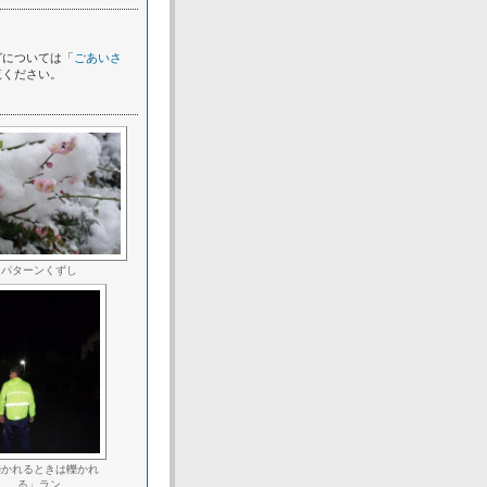
グについては「
ごあいさ
覧ください。
パターンくずし
轢かれるときは轢かれ
る」ラン