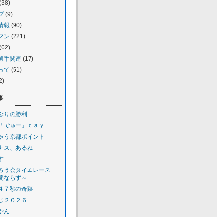
(38)
プ
(9)
情報
(90)
マン
(221)
(62)
選手関連
(17)
って
(51)
2)
事
ぶりの勝利
「でゅー」ｄａｙ
ゃう京都ポイント
ナス、あるね
す
ろう会タイムレース
覇ならず～
４７秒の奇跡
じ２０２６
やん