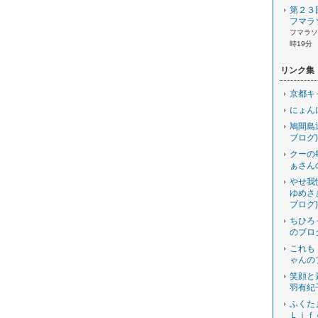
第２３
フマラ
フマラソン
時19分
リンク集
京都キ
にょん
鳩間島
ブログ)
クーの
ぁさん
やせ我
ゆめさ
ブログ)
ちひろ
のブロ
これも
ゃんの
笑顔と
羽有紀
ふくた
Ｌｉｆ