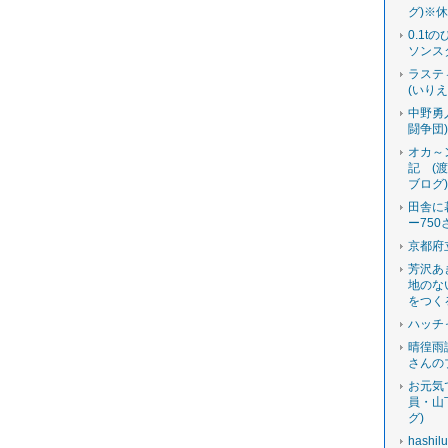
グ)※
0.1t
ソンス
ラステ
(いり
中野勇
闘争団
オカ～
記 (
ブログ
田舎に
ー750
京都府
芳沢あ
地のな
をつく
ハッチ
晴徨雨
さんの
お元気
員・山
グ)
hashi