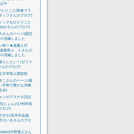
休止中
のひとりごと(和倉マラ
タッフさんのブログ)
ィックなひとりごと
えゆかさんのブログ)
人さんのページ(国労
)※消滅しました
ン時々★遊書人日
渡嘉敷島ａ．ｋさんの
)※消滅しました
暮らしたい！(ゼファ
さんのプログ)
立大学陸上競技部
きこさんのページ(基
い平和で豊かな沖縄
る会)
ャンのアスナロ日記
読(じょんのび村村長
ブログ)
ですか(茨木市会議
下けいきさんのブロ
luotoko(中野勇人さん