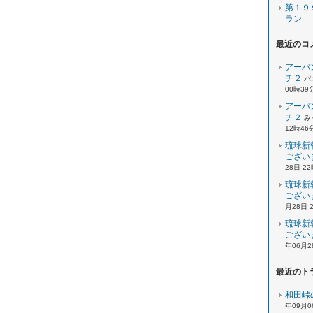
第１９
ラン
最近のコ
アーバ
チ２
パ
00時39
アーバ
チ２
み
12時46
琉球新
ござい
28日 2
琉球新
ござい
月28日 
琉球新
ござい
年06月2
最近のト
和田峠
年09月0