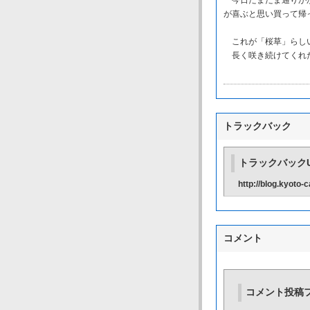
今日たまたま通りがか
が喜ぶと思い買って帰
これが「桜草」らしい
長く咲き続けてくれた
トラックバック
トラックバックU
http://blog.kyoto
コメント
コメント投稿