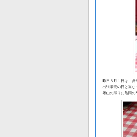
昨日３月１日は、眞
出張販売の日と重なっ
篠山の帰りに亀岡の平