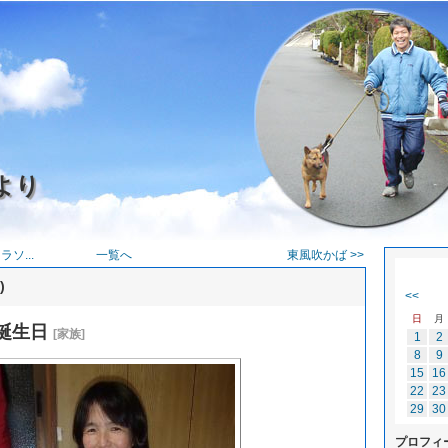
より
ソ...
一覧へ
東風吹かば >>
)
<<
日
月
誕生日
[家族]
1
2
8
9
15
16
22
23
29
30
プロフィ