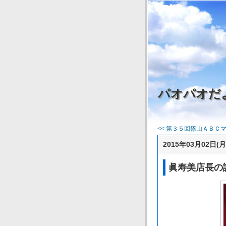
パオパオだ
<< 第３５回篠山ＡＢＣマラ
2015年03月02日(月
眞寿美店長の