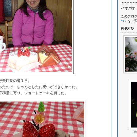
パオパオ
このブロ
つ
」をご
PHOTO
寿美店長の誕生日。
たので、ちゃんとしたお祝いができなかった。
和堂に寄り、ショートケーキを買った。
「