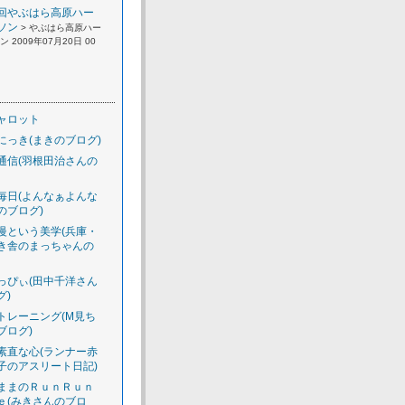
回やぶはら高原ハー
ソン
> やぶはら高原ハー
 2009年07月20日 00
ャロット
にっき(まきのブログ)
通信(羽根田治さんの
毎日(よんなぁよんな
のブログ)
慢という美学(兵庫・
き舎のまっちゃんの
っぴぃ(田中千洋さん
グ)
トレーニング(M見ち
ブログ)
素直な心(ランナー赤
子のアスリート日記)
ままのＲｕｎＲｕｎ
ｅ(みきさんのブロ