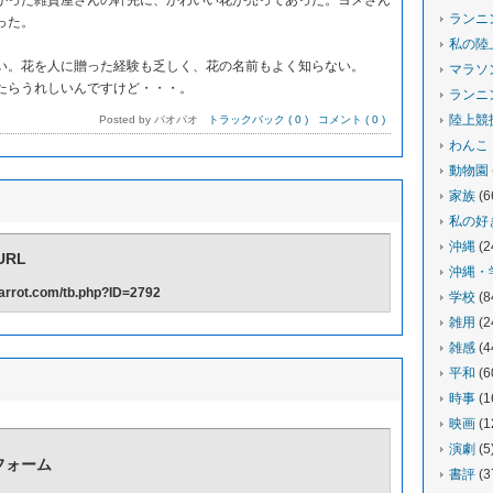
った雑貨屋さんの軒先に、かわいい花が売ってあった。ヨメさん
ランニ
った。
私の陸
。花を人に贈った経験も乏しく、花の名前もよく知らない。
マラソ
らうれしいんですけど・・・。
ランニ
陸上競
Posted by パオパオ
トラックバック ( 0 )
コメント ( 0 )
わんこ
動物園
家族
(6
私の好
沖縄
(2
RL
沖縄・
-carrot.com/tb.php?ID=2792
学校
(8
雑用
(2
雑感
(4
平和
(6
時事
(1
映画
(1
演劇
(5
フォーム
書評
(3