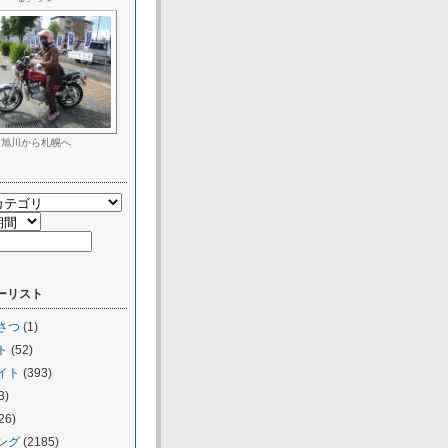
旭川から札幌へ
ーリスト
さつ
(1)
ト
(52)
イト
(393)
3)
26)
ング
(2185)