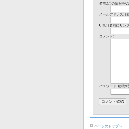
名前:(この情報をC
メールアドレス: (
URL: (名前にリ
コメント:
パスワード: (削除
ページのトップへ