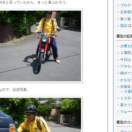
きと言っていたから、きっと喜ぶだろう。
ブログ
石井慧
振り返
昔話
(1
最近の記
土曜も
２週間
今日は
アホち
猫ボー
かもな
京都走
なので、記念写真。
～２連
１５分
墓そう
でゅー
最近のコ