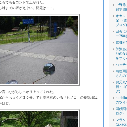
ころでもセコンドで上がれた。
中野勇
峠までの坂がえぐい。問題はここ。
闘争団
オカ～
記 (
ブログ
田舎に
ー750
京都府
芳沢あ
地のな
をつく
ハッチ
晴徨雨
さんの
お元気
員・山
グ)
言いながらしっかり上ってくれた。
からちょうど３０分。でも幸博君のいる「ヒノコ」の養鶏場は、
hashi
のツイ
ｍほど。
国鉄闘
ログ)
マラソ
(tak