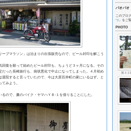
パオパオ
このブロ
つ
」をご
PHOTO
ーブマラソン」は泊まりの出張販売なので、ビール封印を解こう
回復を願って始めたビール封印も、ちょうど３ヶ月になる。その
定だった長崎旅行も、病状悪化で中止になってしまった。４月初め
第３２
は退院すると言っていたので、今は大原百井町の家にいるはず。と
ってみよう。
るので、廉のバイク・ヤマハＹＢ‐１を借りることにした。