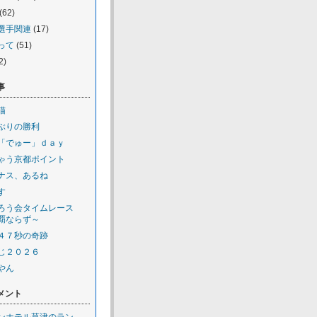
(62)
選手関連
(17)
って
(51)
2)
事
猫
ぶりの勝利
「でゅー」ｄａｙ
ゃう京都ポイント
ナス、あるね
す
ろう会タイムレース
覇ならず～
４７秒の奇跡
じ２０２６
やん
メント