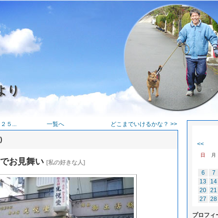
より
５...
一覧へ
どこまでいけるかな？ >>
)
<<
日
月
１でお見舞い
[私の好きな人]
6
7
13
14
20
21
27
28
プロフィ