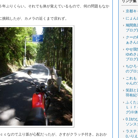
リンク集
年ぶりくらい。それでも体が覚えているもので、何の問題もなか
京都キ
にょん
挑戦したが、カメラの近くまで戻れず。
鳩間島
ブログ)
クーの
ぁさん
やせ我
ゆめさ
ブログ)
ちひろ
のブロ
これも
ゃんの
笑顔と
羽有紀
ふくた
Ｌｉｆ
グ)※
0.1t
ソンス
ラステ
ｃｃなので上り坂が心配だったが、さすがクラッチ付き。おおか
(いり