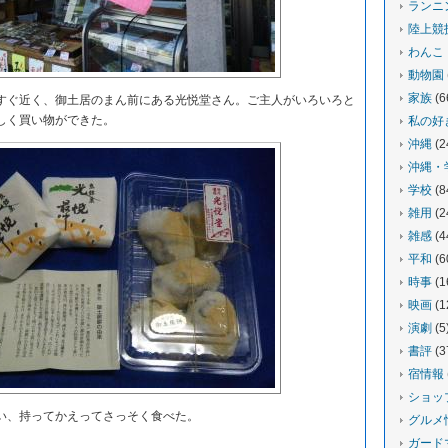
ランニ
陸上競
わんこ
動物園
家族
(6
ぐ近く、御土居のまん前にある光悦堂さん。ご主人がいろいろと
しく買い物ができた。
私の好
沖縄
(2
沖縄・
学校
(8
雑用
(2
雑感
(4
平和
(6
時事
(1
映画
(1
演劇
(5
書評
(3
宿情報
ショッ
、持ってかえってさっそく食べた。
グルメ
ガード