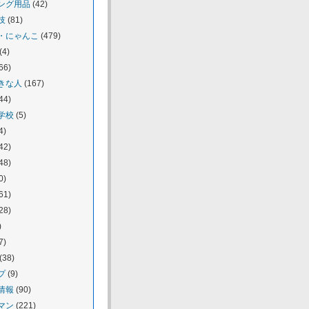
ング用品
(42)
技
(81)
・にゃんこ
(479)
(4)
66)
きな人
(167)
44)
学校
(5)
4)
42)
48)
0)
61)
28)
)
7)
(38)
プ
(9)
情報
(90)
マン
(221)