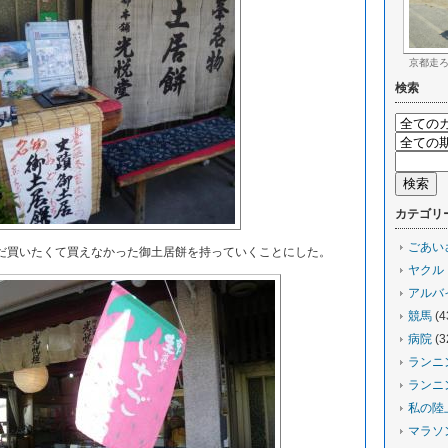
京都走
検索
カテゴリ
ごあい
買いたくて買えなかった御土居餅を持っていくことにした。
ヤクル
アルバ
競馬
(4
病院
(3
ランニ
ランニ
私の陸
マラソ