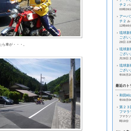
アーバ
チ２
パ
00時39
アーバ
チ２
み
12時46
琉球新
ござい
28日 2
たら車が・・・。
琉球新
ござい
月28日 
琉球新
ござい
年06月2
最近のト
和田峠
年09月0
第２３
フマラ
フマラソン
時19分