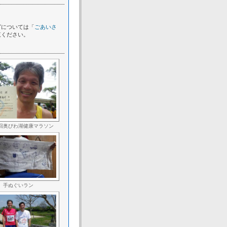
グについては「
ごあいさ
覧ください。
回奥びわ湖健康マラソン
手ぬぐいラン