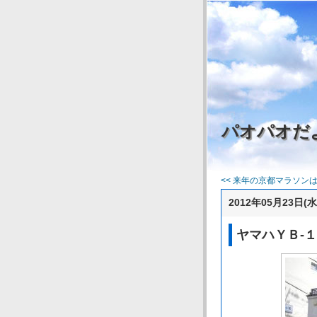
パオパオだ
<< 来年の京都マラソンは２
2012年05月23日(水
ヤマハＹＢ‐