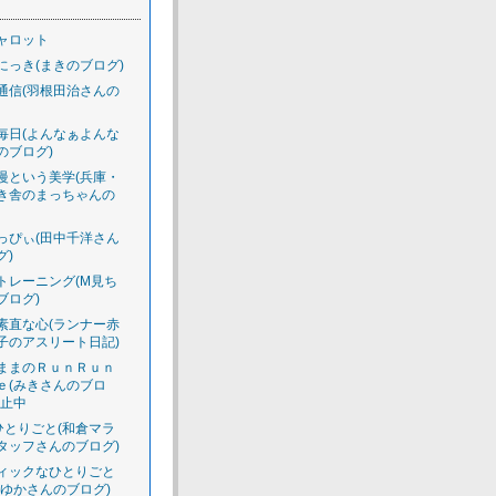
ャロット
にっき(まきのブログ)
通信(羽根田治さんの
毎日(よんなぁよんな
のブログ)
慢という美学(兵庫・
き舎のまっちゃんの
っぴぃ(田中千洋さん
グ)
トレーニング(M見ち
ブログ)
素直な心(ランナー赤
子のアスリート日記)
ままのＲｕｎＲｕｎ
ｅ(みきさんのブロ
休止中
のひとりごと(和倉マラ
タッフさんのブログ)
ィックなひとりごと
えゆかさんのブログ)