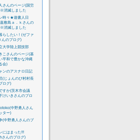
人さんのページ(国労
)※消滅しました
ン時々★遊書人日
渡嘉敷島ａ．ｋさんの
)※消滅しました
暮らしたい！(ゼファ
さんのプログ)
立大学陸上競技部
きこさんのページ(基
い平和で豊かな沖縄
る会)
ャンのアスナロ日記
読(じょんのび村村長
ブログ)
ですか(茨木市会議
下けいきさんのブロ
luotoko(中野勇人さん
ッター)
争(中野勇人さんのブ
ンにはまった!!!
acchさんのブログ)