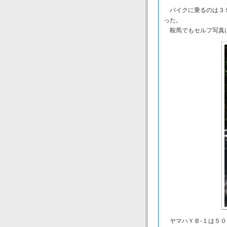
バイクに乗るのは３５
った。
鞍馬でもセルフ写真に
ヤマハＹＢ‐１は５０