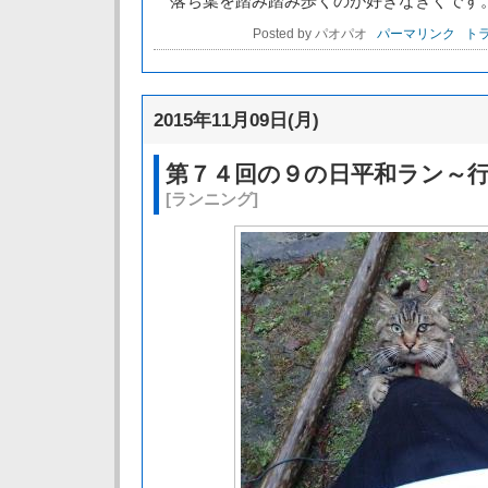
落ち葉を踏み踏み歩くのが好きなきくです
Posted by パオパオ
パーマリンク
トラ
2015年11月09日(月)
第７４回の９の日平和ラン～
[ランニング]