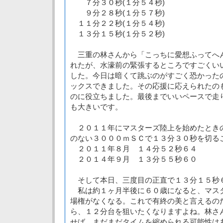
７分３０秒(１分５４秒)
９分２８秒(１分５７秒)
１１分２２秒(１分５４秒)
１３分１５秒(１分５２秒)
三重の林さんから「こっちに愛想ふってへ
れたが、水濠前の緊張するところですごくい
した。今日は暗くて跳ぶのがすごく恐かった
ックスできました。その応援に応えられたの
のに役立ちました。最後までいいペースで走
も大きいです。
２０１１年にマスターズ陸上を始めたとき
のない３０００ｍＳＣで１３分３０秒を切る
２０１１年８月 １４分５２秒６４
２０１４年９月 １３分５５秒６０
そして本日、三度目の正直で１３分１５秒
私は約１ヶ月半後に６０歳になると、マス
場権がなくなる。これで有終の美と言えるの
ら、１２分台を狙いたくなりますよね。林さ
せば、まだまだタイムを縮められる可能性は