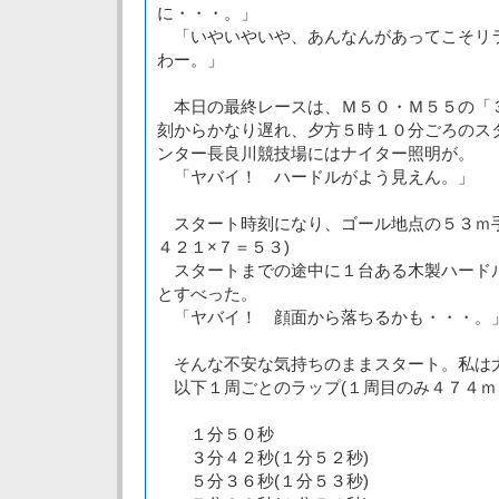
に・・・。」
「いやいやいや、あんなんがあってこそリ
わー。」
本日の最終レースは、Ｍ５０・Ｍ５５の「
刻からかなり遅れ、夕方５時１０分ごろのス
ンター長良川競技場にはナイター照明が。
「ヤバイ！ ハードルがよう見えん。」
スタート時刻になり、ゴール地点の５３ｍ手
４２１×７＝５３)
スタートまでの途中に１台ある木製ハード
とすべった。
「ヤバイ！ 顔面から落ちるかも・・・。
そんな不安な気持ちのままスタート。私は
以下１周ごとのラップ(１周目のみ４７４ｍ
１分５０秒
３分４２秒(１分５２秒)
５分３６秒(１分５３秒)