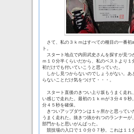
さて、私の３ｋｍはすべての種目の一番初
ト。
スタート地点で内田武史さんを探すが見つ
ｍ１０分半くらいだから、私のベストより１
初だけでも付いていこうと思っていた。
しかし見つからないのでしょうがない。あ
らないことだけ気をつけて・・・。
スタート直後のきつい上り坂もうまく走れ
い感じで走れた。最初の１ｋｍが３分４９秒
分４５秒を確保。
きついアップダウンは１ヶ所かと思ってい
うまく走れた。抜きつ抜かれつのランナーが
部門かもと思いがんばった。
競技場の入口で１０分０７秒。これは１１