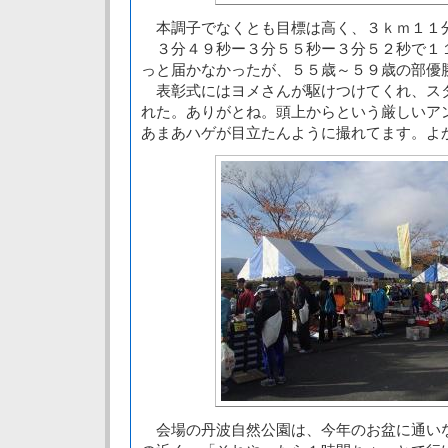
本調子でなくとも目標は高く、３ｋｍ１１
３分４９秒ー３分５５秒ー３分５２秒で１
っと届かなかったが、５５歳～５９歳の部優
表彰式にはヨメさんが駆けつけてくれ、ス
れた。ありがとね。頭上からという厳しいア
あまあハゲが目立たんように撮れてます。よ
会場の丹波自然公園は、今年のお盆に通い