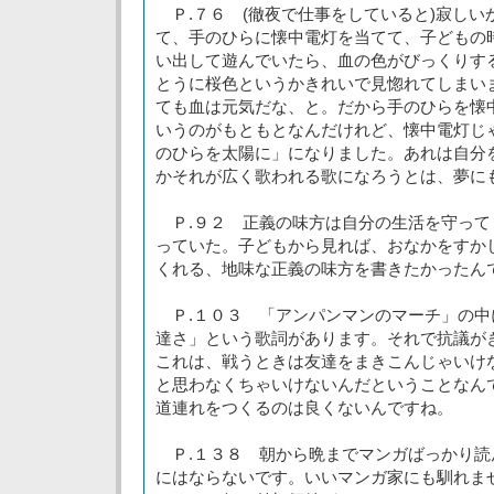
Ｐ.７６ (徹夜で仕事をしていると)寂しい
て、手のひらに懐中電灯を当てて、子どもの
い出して遊んでいたら、血の色がびっくりす
とうに桜色というかきれいで見惚れてしまい
ても血は元気だな、と。だから手のひらを懐
いうのがもともとなんだけれど、懐中電灯じ
のひらを太陽に」になりました。あれは自分
かそれが広く歌われる歌になろうとは、夢に
Ｐ.９２ 正義の味方は自分の生活を守って
っていた。子どもから見れば、おなかをすか
くれる、地味な正義の味方を書きたかったん
Ｐ.１０３ 「アンパンマンのマーチ」の中
達さ」という歌詞があります。それで抗議が
これは、戦うときは友達をまきこんじゃいけ
と思わなくちゃいけないんだということなん
道連れをつくるのは良くないんですね。
Ｐ.１３８ 朝から晩までマンガばっかり読
にはならないです。いいマンガ家にも馴れま