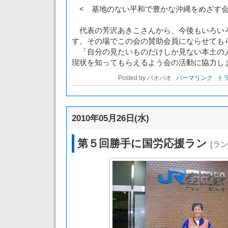
< 基地のない平和で豊かな沖縄をめざす会
代表の芳沢あきこさんから、今後もいろい
す。その場でこの会の賛助会員にならせても
「自分の見たいものだけしか見ない本土の
現状を知ってもらえるよう会の活動に協力し
Posted by パオパオ
パーマリンク
トラ
2010年05月26日(水)
第５回勝手に国労応援ラン
[ラ