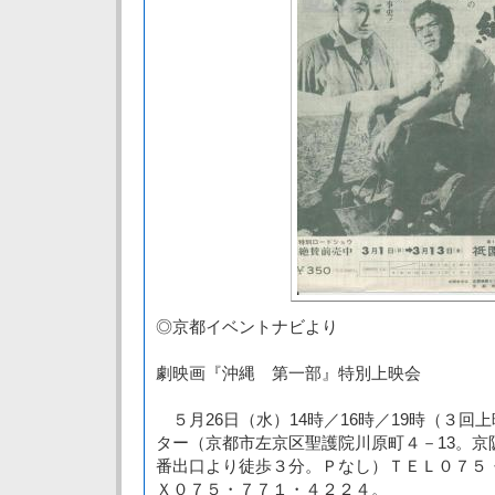
◎京都イベントナビより
劇映画『沖縄 第一部』特別上映会
５月26日（水）14時／16時／19時（３回
ター（京都市左京区聖護院川原町４－13。京
番出口より徒歩３分。Ｐなし）ＴＥＬ０７５
Ｘ０７５・７７１・４２２４。