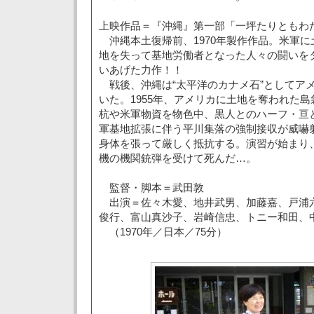
上映作品＝『沖縄』第一部「一坪たりともわ
沖縄本土復帰前、1970年製作作品。米軍に
地を失って基地労働者となった人々の闘いを
いあげた力作！！
戦後、沖縄は“太平洋のカナメ石”としてア
いた。1955年、アメリカに土地を奪われた
杭や米軍物資を物色中、黒人とのハーフ・亘
軍基地拡張に伴う平川集落の強制接収が威嚇
身体を張って厳しく抵抗する。演習が始まり
機の機関銃弾を受けて死んだ…。
監督・脚本＝武田敦
出演＝佐々木愛、地井武男、加藤嘉、戸浦
俊行、富山真沙子、岩崎信忠、トニー和田、
（1970年／日本／75分）