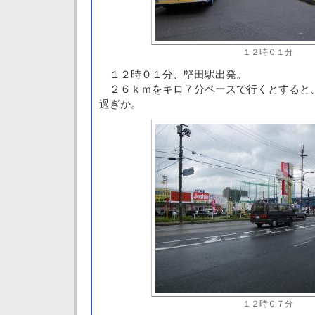
１２時０１分
１２時０１分、堅田駅出発。
２６ｋｍをキロ７分ペースで行くとすると
過ぎか。
１２時０７分