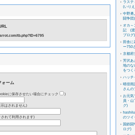
ラステ
(いり
中野勇
闘争団
オカ～
RL
記 (
ブログ
-carrot.com/tb.php?ID=6795
田舎に
ー750
京都府
芳沢あ
地のな
をつく
ハッチ
フォーム
晴徨雨
さんの
ookieに保存させたい場合にチェック
)
お元気
員・山
表示はされません)
グ)
hashi
ンクされて利用されます)
のツイ
国鉄闘
ログ)