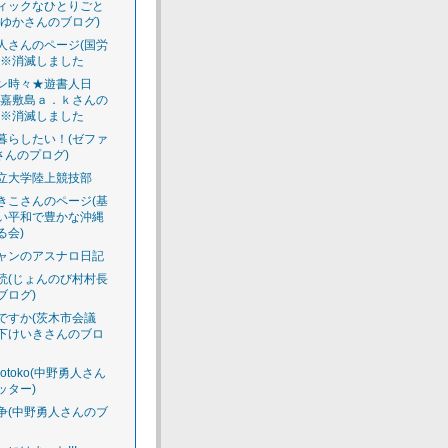
ィックなひとりごと
えゆかさんのブログ)
人さんのページ(国労
)※消滅しました
ン時々★遊書人日
渡嘉敷島ａ．ｋさんの
)※消滅しました
暮らしたい！(ゼファ
さんのプログ)
立大学陸上競技部
きこさんのページ(基
い平和で豊かな沖縄
る会)
ャンのアスナロ日記
読(じょんのび村村長
ブログ)
ですか(茨木市会議
下けいきさんのブロ
luotoko(中野勇人さん
ッター)
争(中野勇人さんのブ