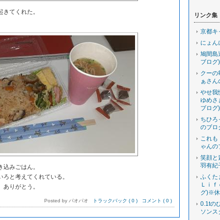
起きてくれた。
リンク集
京都キ
にょん
鳩間島
ブログ)
クーの
ぁさん
やせ我
ゆめさ
ブログ)
ちひろ
のブロ
これも
ゃんの
笑顔と
羽有紀
き込みごはん。
いろと考えてくれている。
ふくた
Ｌｉｆ
。ありがとう。
グ)※
Posted by パオパオ
トラックバック ( 0 )
コメント ( 0 )
0.1t
ソンス