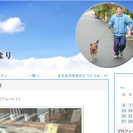
より
和ラン
一覧へ
ますみ大先生のビリビリか... >>
)
<<
日
月
[アルバイト]
6
7
13
14
20
21
27
28
プロフィ