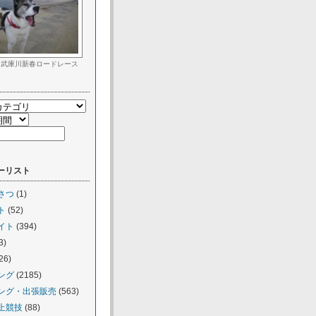
回武庫川新春ロードレース
ーリスト
さつ
(1)
ト
(52)
イト
(394)
3)
26)
ング
(2185)
ング・出張販売
(563)
上競技
(88)