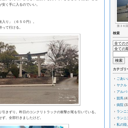
が安く手に入るのでいい。
。
枚入り」（６５０円）。
第３６
持って行ける。
検索
カテゴリ
ごあい
ヤクル
アルバ
競馬
(4
病院
(3
ランニ
引きずり。昨日のコンクリトラックの衝撃が尾を引いている。
せず、全部行きましたけど。
ランニ
私の陸