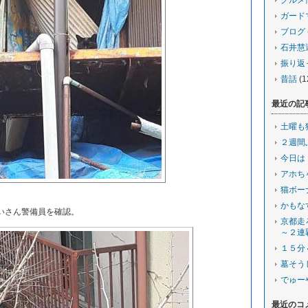
グルメ
ガード
ブログ
石井慧
振り返
昔話
(1
最近の記
土曜も
２週間
今日は
アホち
猫ボー
かもな
いさん警備員を確認。
京都走
～２連
１５分
墓そう
でゅー
最近のコ