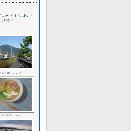
グについては「
ごあいさ
覧ください。
×２＋かしこいきく
粘りの１０ｋｍ