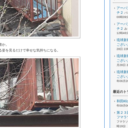
アーバ
チ２
パ
00時39
アーバ
チ２
み
12時46
琉球新
誰か。
ござい
28日 2
姿を見るだけで幸せな気持ちになる。
琉球新
ござい
月28日 
琉球新
ござい
年06月2
最近のト
和田峠
年09月0
第２３
フマラ
フマラソン
時19分