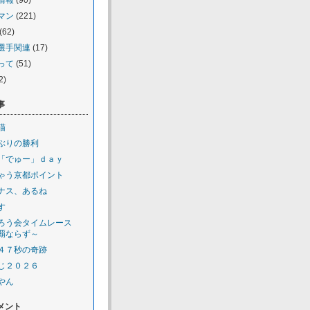
情報
(90)
マン
(221)
(62)
選手関連
(17)
って
(51)
2)
事
猫
ぶりの勝利
「でゅー」ｄａｙ
ゃう京都ポイント
ナス、あるね
す
ろう会タイムレース
覇ならず～
４７秒の奇跡
じ２０２６
やん
メント