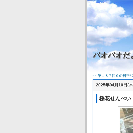
パオパオだ
<< 第１８７回９の日平
2025年04月10日(木
桜花せんべい