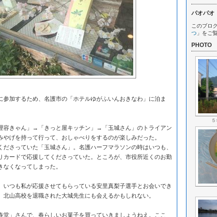
パオパオ
このブロ
つ
」をご
PHOTO
。
参加するため、名護市の「ホテルゆがふいんおきなわ」に泊ま
５
容きゃん」→「きっと屋キッチン」→「玉城さん」のトライアン
みやげを持って行って、おしゃべりをするのが楽しみだった。
ださっていた「玉城さん」。名護ハーフマラソンの時はいつも、
りカードで応援してくださっていた。ところが、市役所近くのお勤
きなくなってしまった。
いつも私が応援させてもらっている安里真梨子選手とお会いでき
、北山高校を退職された大城先生にも会えるかもしれない。
堂」さんで、春らしいお菓子を買っていきましょうねえ。ここ