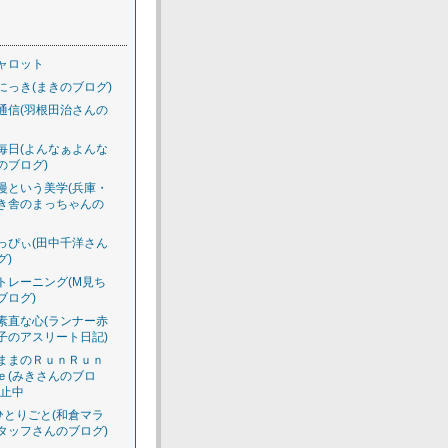
ャロット
にっき(まきのブログ)
通信(羽根田治さんの
毎日(よんなぁよんな
のブログ)
慢という美学(兵庫・
き舎のまっちゃんの
っぴぃ(田中千洋さん
グ)
トレーニング(M見ち
ブログ)
素直な心(ランナー赤
子のアスリート日記)
ままのＲｕｎＲｕｎ
ｅ(みきさんのブロ
休止中
のひとりごと(和倉マラ
タッフさんのブログ)