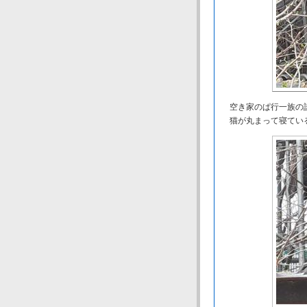
空き家のぱ行一族の
猫が丸まって寝ている