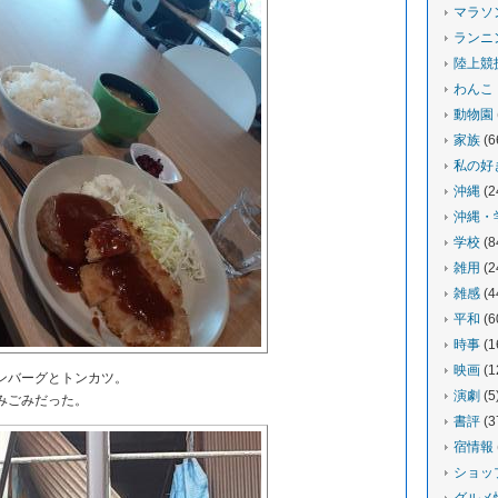
マラソ
ランニ
陸上競
わんこ
動物園
家族
(6
私の好
沖縄
(2
沖縄・
学校
(8
雑用
(2
雑感
(4
平和
(6
時事
(1
映画
(1
ンバーグとトンカツ。
演劇
(5
みごみだった。
書評
(3
宿情報
ショッ