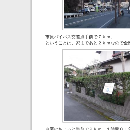
市原バイパス交差点手前で７ｋｍ。
ということは、家まであと２ｋｍなので全
自宅のちょっと手前で９ｋｍ。１時間０１