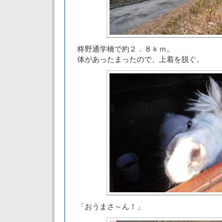
柊野通学橋で約２．８ｋｍ。
体があったまったので、上着を脱ぐ。
「おうまさ～ん！」