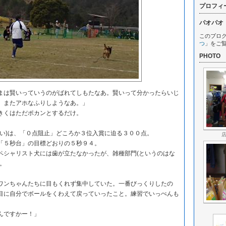
プロフィ
パオパオ
このブロ
つ
」をご
PHOTO
は賢いっていうのがばれてしもたなあ。賢いって分かったらいじ
、またアホなふりしようなあ。」
きくはただポカンとするだけ。
い)は、「０点阻止」どころか３位入賞に迫る３００点。
５秒台」の目標どおりの５秒９４。
シャリスト犬には歯が立たなかったが、雑種部門(というのはな
。
ンちゃんたちに目もくれず集中していた。一番びっくりしたの
目に自分でボールをくわえて戻っていったこと。練習でいっぺんも
んですかー！」