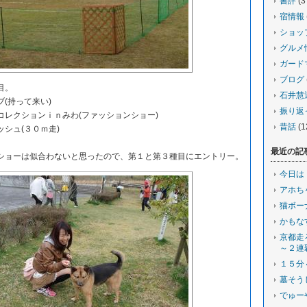
書評
(3
宿情報
ショッ
グルメ
ガード
ブログ
目。
石井慧
(持って来い)
振り返
レクションｉｎみわ(ファッションショー)
昔話
(1
シュ(３０ｍ走)
最近の記
ョーは似合わないと思ったので、第１と第３種目にエントリー。
今日は
アホち
猫ボー
かもな
京都走
～２連
１５分
墓そう
でゅー