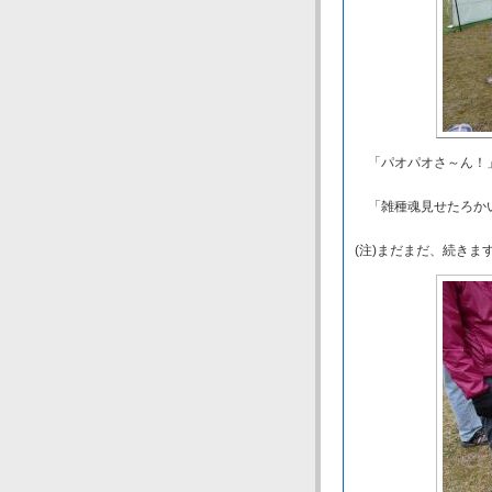
「パオパオさ～ん！」
「雑種魂見せたろかい
(注)まだまだ、続きま