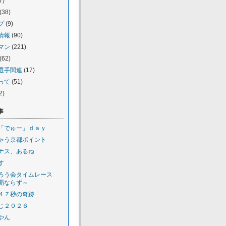
7)
(38)
プ
(9)
情報
(90)
マン
(221)
(62)
選手関連
(17)
って
(51)
2)
事
「でゅー」ｄａｙ
ゃう京都ポイント
ナス、あるね
す
ろう会タイムレース
覇ならず～
４７秒の奇跡
じ２０２６
やん