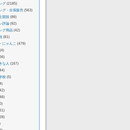
ング
(2185)
ング・出張販売
(563)
上競技
(88)
ン評論
(92)
ング用品
(42)
技
(81)
・にゃんこ
(479)
(4)
66)
きな人
(167)
44)
学校
(5)
4)
42)
48)
0)
61)
28)
)