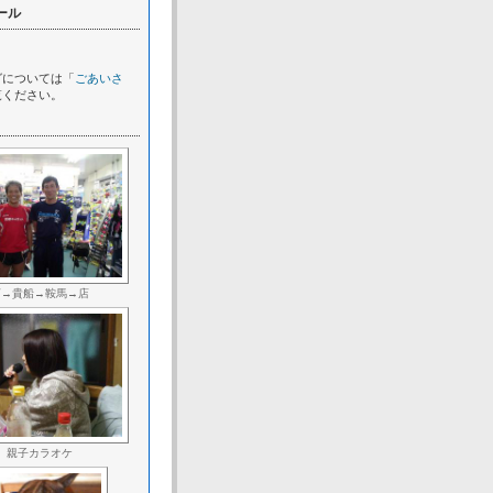
ール
グについては「
ごあいさ
覧ください。
店→貴船→鞍馬→店
親子カラオケ