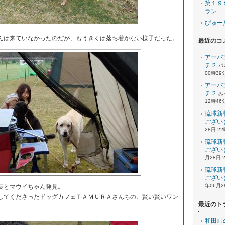
第１９
ラン
ぴゅー
は来ていなかったのだが、もうきくは落ち着かない様子だった。
最近のコ
アーバ
チ２
パ
00時39
アーバ
チ２
み
12時46
琉球新
ござい
28日 2
琉球新
ござい
月28日 
琉球新
ござい
年06月2
長とマウイちゃん発見。
てくださったドッグカフェＴＡＭＵＲＡさんちの、賢い賢いワン
最近のト
和田峠