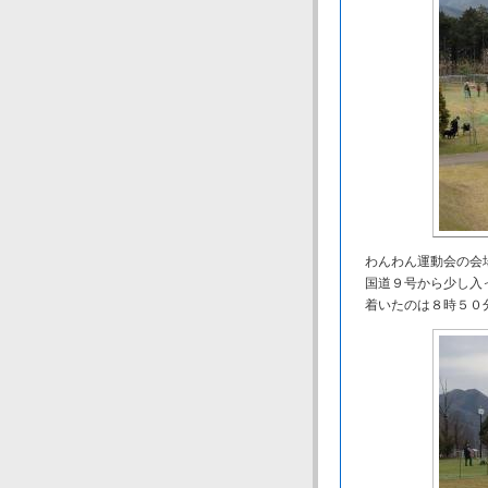
わんわん運動会の会場
国道９号から少し入
着いたのは８時５０分