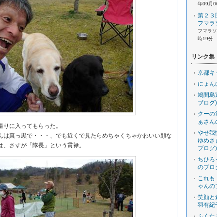
年09月0
第２３
フマラ
フマラソン
時19分
リンク集
京都キ
にょん
鳩間島
ブログ)
クーの
ぁさん
撮りに入ってもらった。
やせ我
は真っ黒で・・・、でも近くで見たらめちゃくちゃかわいい顔な
ゆめさ
は、さすが「隊長」という貫禄。
ブログ)
ちひろ
のブロ
これも
ゃんの
笑顔と
羽有紀
ふくた