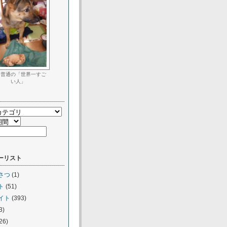
く普通の「世界一すご
い人」
ーリスト
さつ
(1)
ト
(51)
イト
(393)
3)
26)