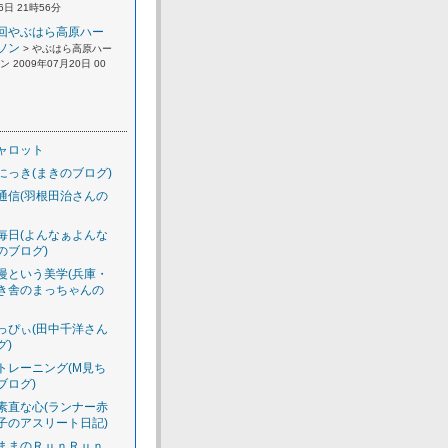
6日 21時56分
回やぶはら高原ハー
ソン
> やぶはら高原ハー
 2009年07月20日 00
ャロット
にっき(まきのブログ)
通信(羽根田治さんの
毎日(よんなぁよんな
のブログ)
慢という美学(兵庫・
き舎のまっちゃんの
っぴぃ(田中千洋さん
グ)
トレーニング(M見ち
ブログ)
素直な心(ランナー赤
子のアスリート日記)
ままのＲｕｎＲｕｎ