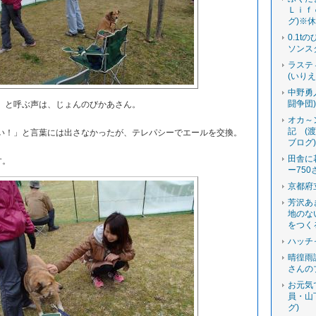
Ｌｉｆ
グ)※
0.1t
ソンス
ラステ
(いり
中野勇
闘争団
と呼ぶ声は、じょんのびかあさん。
オカ～
記 (
！」と言葉には出さなかったが、テレパシーでエールを交換。
ブログ
田舎に
す。
ー750
京都府
芳沢あ
地のな
をつく
ハッチ
晴徨雨
さんの
お元気
員・山
グ)