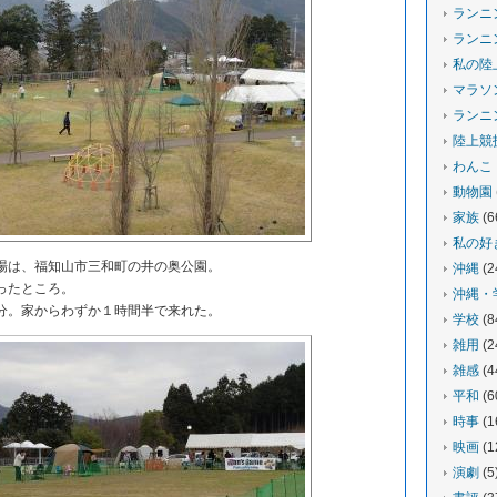
ランニ
ランニ
私の陸
マラソ
ランニ
陸上競
わんこ
動物園
家族
(6
私の好
は、福知山市三和町の井の奥公園。
沖縄
(2
ったところ。
沖縄・
。家からわずか１時間半で来れた。
学校
(8
雑用
(2
雑感
(4
平和
(6
時事
(1
映画
(1
演劇
(5