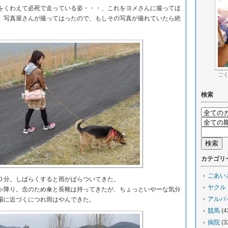
くわえて必死で走っている姿・・・、これをヨメさんに撮ってほ
。写真屋さんが撮ってはったので、もしその写真が撮れていたら絶
ご
検索
カテゴリ
ごあい
分。しばらくすると雨がぱらついてきた。
ヤクル
降り。念のため傘と長靴は持ってきたが、ちょっといやーな気分
アルバ
場に近づくにつれ雨はやんできた。
競馬
(4
病院
(3