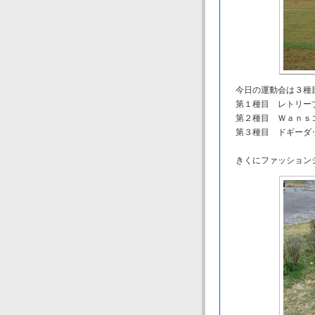
今日の運動会は３種
第１種目 レトリーブ
第２種目 Ｗａｎｓコ
第３種目 ドギーダッ
きくにファッションシ