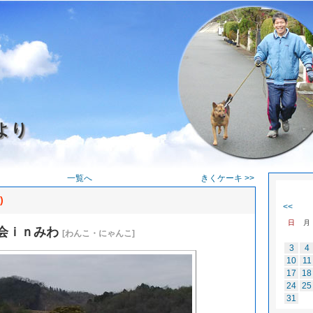
より
一覧へ
きくケーキ >>
)
<<
日
月
会ｉｎみわ
[わんこ・にゃんこ]
3
4
10
11
17
18
24
25
31