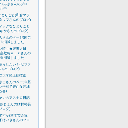
ｅ(みきさんのブロ
休止中
のひとりごと(和倉マラ
タッフさんのブログ)
ィックなひとりごと
えゆかさんのブログ)
人さんのページ(国労
)※消滅しました
ン時々★遊書人日
渡嘉敷島ａ．ｋさんの
)※消滅しました
暮らしたい！(ゼファ
さんのプログ)
立大学陸上競技部
きこさんのページ(基
い平和で豊かな沖縄
る会)
ャンのアスナロ日記
読(じょんのび村村長
ブログ)
ですか(茨木市会議
下けいきさんのブロ