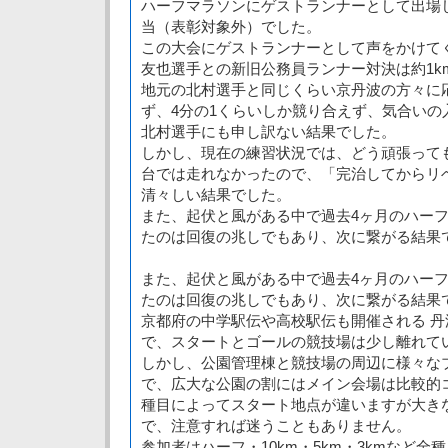
ハーフマラソンにゲストランナーとして出場し
当（表彰対象外）でした。
この大会にゲストランナーとして声をかけて
友也選手との新旧公務員ランナー対決は約1k
地元の北村選手と同じくらい京丹波の方々に
ず、4分の1くらいしか競り合えず、気合いの
北村選手にも申し訳ない結果でした。
しかし、現在の練習状況では、どう頑張っても
台では走れなかったので、「完治してからリ
清々しい結果でした。
また、起伏と風がある中で過去4ヶ月のハー
たのは回復の兆しでもあり、次に繋がる結果
また、起伏と風がある中で過去4ヶ月のハー
たのは回復の兆しでもあり、次に繋がる結果
京都府の中学駅伝や高校駅伝も開催される 丹
で、スタートとゴールの競技場は少し離れて
しかし、公園管理棟と競技場の周辺に様々な
で、広大な公園の割にはメイン会場は比較的
種目によってスタート地点が違いますが大き
で、注意すれば迷うこともありません。
参加者はハーフ・10km・5km・3kmなど全種