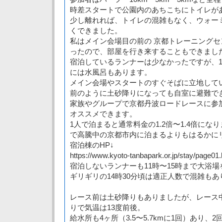
時差スタートで公園内のあちこちにトイレが
少し離れれば、トイレの混雑もなく、ウォー
くできました。
私はメイン会場目の前の 京都トレーニングセ
ったので、部屋を行き来することもできまし
宿泊しているランナーは少なかったですが、1泊
には水風呂もあります。
メイン会場やスタートのすぐそばに立地して
前のように土砂降りになっても自室に避難で
家族やグループで京都丹波ロードレースに参
オススメできます。
1人で泊まると通常料金の1.2倍〜1.4倍に
で高騰中の京都市内に泊まるよりもはるかに
宿泊棟のHP↓
https://www.kyoto-tanbapark.or.jp/stay/page01.h
宿泊しないランナーも11時〜15時まで大浴
ギリギリの14時30分頃は適正人数で混雑も
レース前は土砂降りもありましたが、レース
りで気温は13度前後。
給水所も4ヶ所（3.5〜5.7kmに1回）あり、