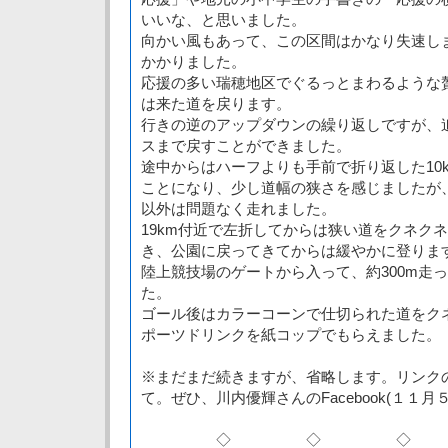
いいな、と思いました。
向かい風もあって、この区間はかなり失速しました
かかりました。
応援の多い瑞穂地区でぐるっとまわるような
は来た道を戻ります。
行きの逆のアップダウンの繰り返しですが、追い
スまで戻すことができました。
途中からはハーフよりも手前で折り返した10
ことになり、少し道幅の狭さを感じましたが
以外は問題なく走れました。
19km付近で左折してからは狭い道をクネク
き、公園に戻ってきてからは緩やかに登りま
陸上競技場のゲートから入って、約300m走
た。
ゴール後はカラーコーンで仕切られた道をク
ポーツドリンクを紙コップでもらえました。
※まだまだ続きますが、省略します。リンク
て。ぜひ、川内優輝さんのFacebook(１１
◇ ◇ ◇