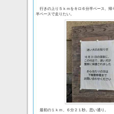
行きの上り５ｋｍをキロ６分半ペース、帰
半ペースで走りたい。
最初の１ｋｍ、６分２１秒。思い通り。