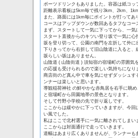
ポーツドリンクもありました。容器は紙コッ
距離表示看板は5km毎で残り3km、2km、1
また、路面には1km毎にポイントが打ってあ
コースはアップダウンが数回あるタフなコー
まず、スタートして一気に下ってから、一気
スタート直後からのキツい登り坂で一気に心
坂を登り切って、公園の南門を左折して外に
下りきってから右折して旧山陰道に入ると、
坂らしい坂はありません。
山陰道 ( 山陰街道 ) 須知宿の宿場町の雰囲
の応援も受けられるので楽しい気持ちになり
商店街のど真ん中で車を気にせずダッシュす
ンナーは楽しいと思います。
導観稲荷神社 の鮮やかな赤鳥居を右手に眺
と宿場町から田園地帯の景色となります。
そして竹野小学校の先で折り返しです。
ここからは緩やかに下っていきますが、今回
い風でした。
私はここで北村選手に一気に離されてしまい
ここからは対面通行で走っていきます。
道幅はあまり広くありませんが、ランナーも