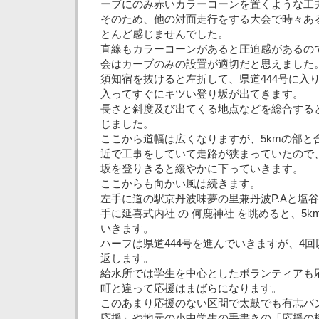
ーブにのみ赤いカラーコーンを置くような工
そのため、他の対面走行をする大会で時々あ
とんど感じませんでした。
直線もカラーコーンがあると圧迫感があるの
会はカーブのみの設置が適切だと思えました
須知宿を抜けると左折して、県道444号に入
入ってすぐにキツい登り坂が出てきます。
長さと斜度及び出てくる地点などを総合する
じました。
ここから道幅は広くなりますが、5kmの部と
近で工事をしていて走路が狭まっていたので
坂を登りきると緩やかに下っていきます。
ここからも向かい風は続きます。
左手に道の駅京丹波味夢の里兼丹波P.Aと塩
手に延喜式内社 の 何鹿神社 を眺めると、5
いきます。
ハーフは県道444号を進んでいきますが、4
返します。
給水所では学生を中心としたボランティアも
町と違って応援はまばらになります。
このあまり応援のない区間で太鼓でも有志バ
応援」や地元の小中学生の手書きの「応援の