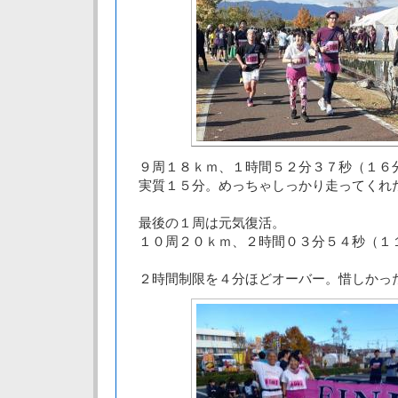
９周１８ｋｍ、１時間５２分３７秒（１６
実質１５分。めっちゃしっかり走ってくれ
最後の１周は元気復活。
１０周２０ｋｍ、２時間０３分５４秒（１
２時間制限を４分ほどオーバー。惜しかっ