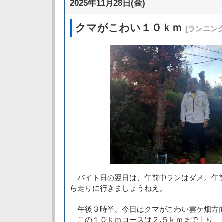
2025年11月28日(金)
クマがこわい１０ｋｍ
[ランニング
バイト日の翌日は、午前中ランはダメ。午
ら走りに行きましょうねえ。
午後３時半、今日はクマがこわい雲ケ畑方
この１０ｋｍコースは２.５ｋｍまで上り、