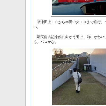
草津田上ＩＣから半田中央ＩＣまで直行。
い。
新実南吉記念館に向かう道で、前にかわい
る」バスかな。