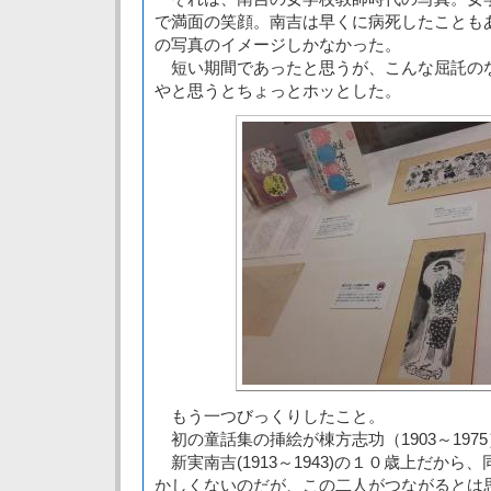
で満面の笑顔。南吉は早くに病死したことも
の写真のイメージしかなかった。
短い期間であったと思うが、こんな屈託の
やと思うとちょっとホッとした。
もう一つびっくりしたこと。
初の童話集の挿絵が棟方志功（1903～197
新実南吉(1913～1943)の１０歳上だから
かしくないのだが、この二人がつながるとは