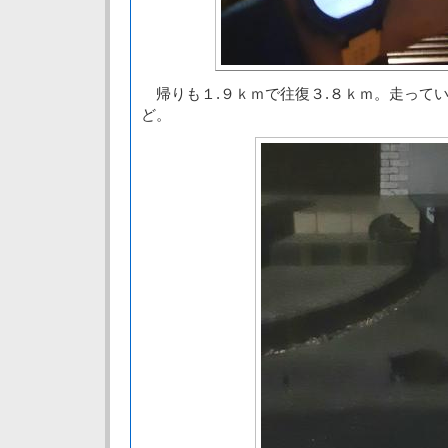
帰りも１.９ｋｍで往復３.８ｋｍ。走って
ど。