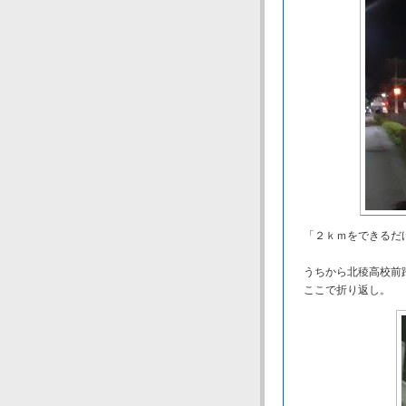
「２ｋｍをできるだ
うちから北稜高校前
ここで折り返し。