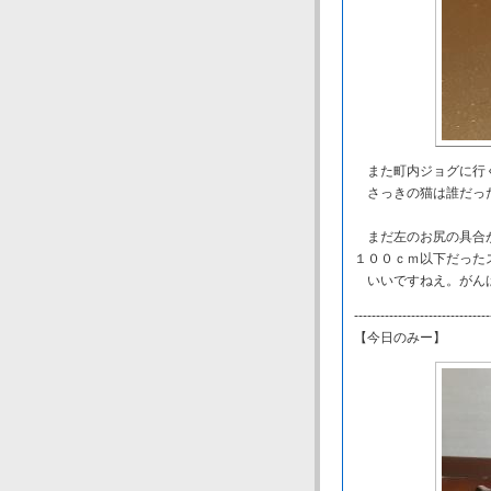
また町内ジョグに行く
さっきの猫は誰だっ
まだ左のお尻の具合が
１００ｃｍ以下だった
いいですねえ。がん
-------------------------------
【今日のみー】