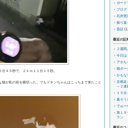
ガード
ブログ
石井慧
振り返
昔話
(1
最近の記
２週間
今日は
アホち
猫ボー
分４５秒で、２ｋｍ１１分１５秒。
かもな
京都走
猫が私の前を横切った。でもドキンちゃんはこっちまで来たこと
～２連
１５分
墓そう
でゅー
第１９
ラン
最近のコ