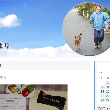
より
)
<<
競技]
日
月
1
7
8
14
15
21
22
28
29
プロフィ