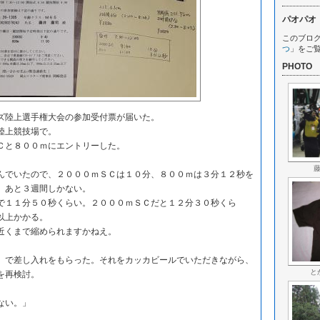
パオパオ
このブロ
つ
」をご
PHOTO
陸上選手権大会の参加受付票が届いた。
陸上競技場で。
と８００ｍにエントリーした。
でいたので、２０００ｍＳＣは１０分、８００ｍは３分１２秒を
、あと３週間しかない。
１１分５０秒くらい。２０００ｍＳＣだと１２分３０秒くら
以上かかる。
近くまで縮められますかねえ。
で差し入れをもらった。それをカッカビールでいただきながら、
と
を再検討。
ない。」