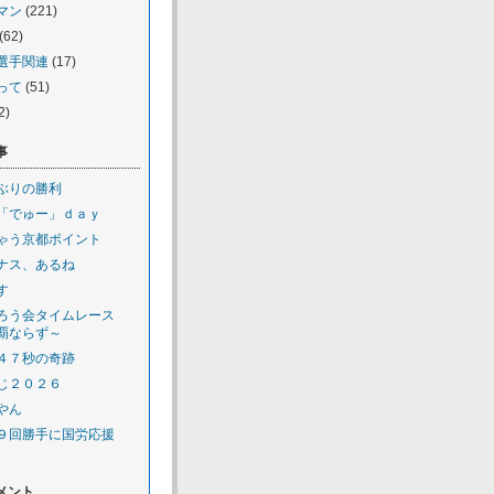
マン
(221)
(62)
選手関連
(17)
って
(51)
2)
事
ぶりの勝利
「でゅー」ｄａｙ
ゃう京都ポイント
ナス、あるね
す
ろう会タイムレース
覇ならず～
４７秒の奇跡
じ２０２６
やん
９回勝手に国労応援
メント