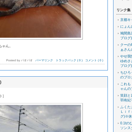
リンク集
京都キ
にょん
鳩間島
ブログ)
クーの
ちゃん。
ぁさん
やせ我
Posted by パオパオ
パーマリンク
トラックバック ( 0 )
コメント ( 0 )
ゆめさ
ブログ)
ちひろ
のブロ
)
これも
ゃんの
笑顔と
ト]
羽有紀
ふくた
Ｌｉｆ
グ)※
0.1t
ソンス