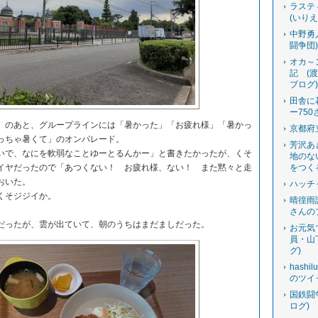
ラステ
(いり
中野勇
闘争団
オカ～
記 (
ブログ
田舎に
ー750
のあと、グループラインには「暑かった」「お疲れ様」「暑かっ
京都府
っちゃ暑くて」のオンパレード。
芳沢あ
で、なにを軟弱なことゆーとるんかー」と書きたかったが、くそ
地のな
イヤだったので「あつくない！ お疲れ様、ない！ また黙々と走
をつく
おいた。
ハッチ
くそジジイか。
晴徨雨
さんの
ったが、雲が出ていて、朝のうちはまだましだった。
お元気
員・山
グ)
hashi
のツイ
国鉄闘
ログ)