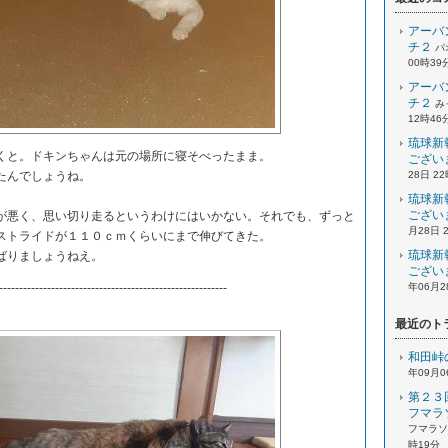
アーバ
チ２
パ
00時39
アーバ
チ２
み
12時46
琉球新
と。ドキンちゃんは元の場所に寝そべったまま。
ござい
たんでしょうね。
28日 2
琉球新
ござい
悪く、思い切り走るというわけにはいかない。それでも、ずっと
月28日 
ストライドが１１０ｃｍくらいにまで伸びてきた。
琉球新
ばりましょうねえ。
ござい
---------------------------------------------------------
年06月2
最近のト
和田峠
年09月0
第２３
フマラ
フマラソン
時19分