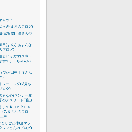
ャロット
にっき(まきのブログ)
通信(羽根田治さんの
毎日(よんなぁよんな
のブログ)
慢という美学(兵庫・
き舎のまっちゃんの
っぴぃ(田中千洋さん
グ)
トレーニング(M見ち
ブログ)
素直な心(ランナー赤
子のアスリート日記)
ままのＲｕｎＲｕｎ
ｅ(みきさんのブロ
休止中
のひとりごと(和倉マラ
タッフさんのブログ)