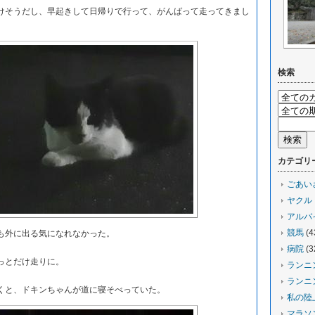
そうだし、早起きして日帰りで行って、がんばって走ってきまし
検索
カテゴリ
ごあい
ヤクル
アルバ
競馬
(4
も外に出る気になれなかった。
病院
(3
っとだけ走りに。
ランニ
ランニ
と、ドキンちゃんが道に寝そべっていた。
私の陸
マラソ