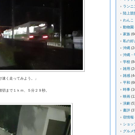
ランニ
陸上競
わんこ
動物園
家族
(6
私の好
沖縄
(2
沖縄・
学校
(8
雑用
(2
雑感
(4
け速く走ってみよう。」
平和
(6
時事
(1
踏切まで１ｋｍ、５分２９秒。
映画
(1
演劇
(5
書評
(3
宿情報
ショッ
グルメ