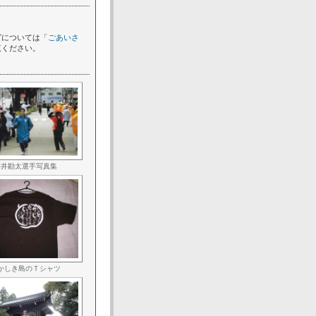
グについては「
ごあいさ
覧ください。
藤井勘太選手写真集
かしき島のＴシャツ