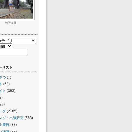
御所４周
ーリスト
さつ
(1)
ト
(52)
イト
(393)
3)
26)
ング
(2185)
ング・出張販売
(563)
上競技
(88)
ン評論
(92)