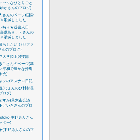
ィックなひとりごと
えゆかさんのブログ)
人さんのページ(国労
)※消滅しました
ン時々★遊書人日
渡嘉敷島ａ．ｋさんの
)※消滅しました
暮らしたい！(ゼファ
さんのプログ)
立大学陸上競技部
きこさんのページ(基
い平和で豊かな沖縄
る会)
ャンのアスナロ日記
読(じょんのび村村長
ブログ)
ですか(茨木市会議
下けいきさんのブロ
luotoko(中野勇人さん
ッター)
争(中野勇人さんのブ