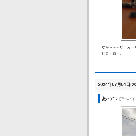
なが～～～い、みー
ビロビロー。
2024年07月04日(木
あっつ
[アルバイ