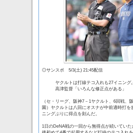
◎サンスポ 5/3(土) 21:45配信
ヤクルトは打線テコ入れも27イニング
高津監督「いろんな修正点がある」
（セ・リーグ、阪神7－1ヤクルト、6回戦、阪
園）ヤクルトは八回にオスナが中前適時打を放
ニングぶりに得点を刻んだ。
1日のDeNA戦の一回から無得点が続いてい
後初めて4番で起用するなど打線のテコ入れ