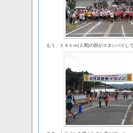
もう、１４ｋｍ(２周)の部がスタンバイし