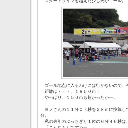
スタートラインを越えた少し先がゴール。
ゴール地点に入るわけには行かないので、
距離は・・・、１８５０ｍ！
やっぱり、１５０ｍも短かったかー。
ヨメさんの１１分０７秒を２ｋｍに換算し
分。
私の去年のぶっちぎり１位の６分４６秒は
「こんなもんですねー。」