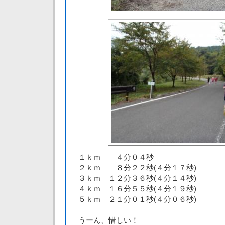
１ｋｍ ４分０４秒
２ｋｍ ８分２２秒(４分１７秒)
３ｋｍ １２分３６秒(４分１４秒)
４ｋｍ １６分５５秒(４分１９秒)
５ｋｍ ２１分０１秒(４分０６秒)
うーん、惜しい！