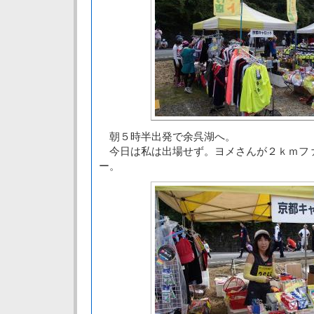
朝５時半出発で余呉湖へ。
今日は私は出場せず。ヨメさんが２ｋｍフ
ー。