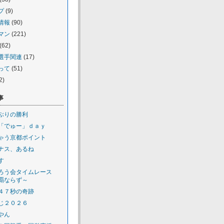
プ
(9)
情報
(90)
マン
(221)
(62)
選手関連
(17)
って
(51)
2)
事
ぶりの勝利
「でゅー」ｄａｙ
ゃう京都ポイント
ナス、あるね
す
ろう会タイムレース
覇ならず～
４７秒の奇跡
じ２０２６
やん