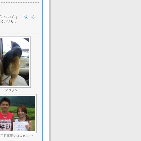
グについては「
ごあいさ
覧ください。
アジソン
９三瓶高原クロスカントリ
ー