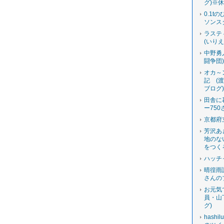
グ)※
0.1t
ソンス
ラステ
(いり
中野勇
闘争団
オカ～
記 (
ブログ
田舎に
ー750
京都府
芳沢あ
地のな
をつく
ハッチ
晴徨雨
さんの
お元気
員・山
グ)
hashi