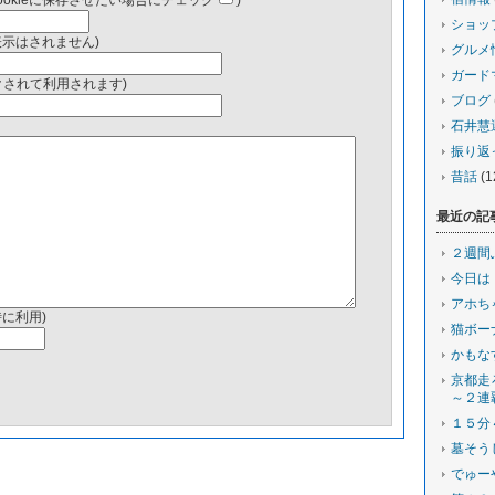
ookieに保存させたい場合にチェック
)
ショッ
表示はされません)
グルメ
ガード
ンクされて利用されます)
ブログ
石井慧
振り返
昔話
(1
最近の記
２週間
今日は
アホち
時に利用)
猫ボー
かもな
京都走
～２連
１５分
墓そう
でゅー