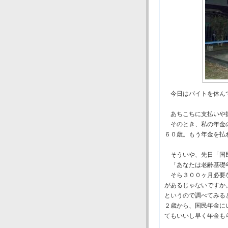
今日はバイトを休ん
あちこちに支払いや
そのとき、私の年金の
６０歳。もう年金を払
そういや、先日「国民
「あなたは老齢基礎年
そら３００ヶ月必要な
があるじゃないですか
というので調べてみる
２歳から、国民年金に
てもいいし早く年金も