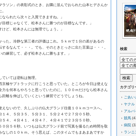
ラソン」の表彰式のとき、お隣に並んでおられた山本ヒデさんか
た。
なられたら次々と入賞できますね。」
目標じゃなくて、松本さんに勝つのが目標なんです。」
けど、松本さんには無理でしょう。」
った。冷静な第三者の評価はこれ。５ｋｍで１分の差があるの
転するなんて・・・。でも、そのときとっさに出た言葉は・・・。
検索
の練習して、必ず松本さんに勝ちます。」
。
していては逆転は無理。
京極サブトラックに行こうと思っていた。ところが今日は使えな
カテゴリ
全力を何本もやろうと思っていたのに。１００ｍだけなら松本さん
ら距離を伸ばしていくという練習でどうでしょうね。
ごあい
ヤクル
えないので、久しぶりの仏大グランド往復１０ｋｍコースへ。
アルバ
１４、５分３５、５分３１、５分２４で２７分０５秒。
競馬
(4
５４、４分４１、４分４７、４分４１で２３分５０秒。
病院
(3
０分５６秒。いつもは仏大グランド前で写真を撮るため時間を取
ランニ
みなしの１０ｋｍ。そう思えば、このタイムでもまあまあですか