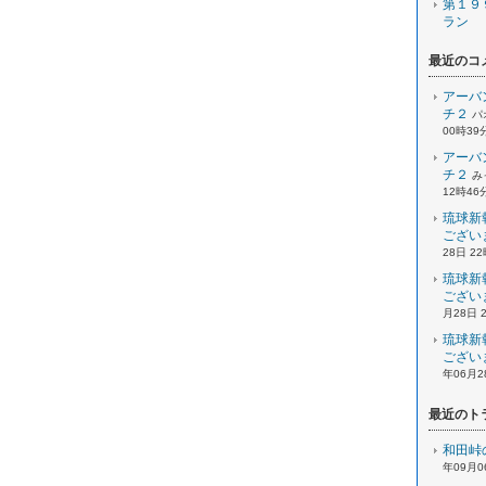
第１９
ラン
最近のコ
アーバ
チ２
パ
00時39
アーバ
チ２
み
12時46
琉球新
ござい
28日 2
琉球新
ござい
月28日 
琉球新
ござい
年06月2
最近のト
和田峠
年09月0