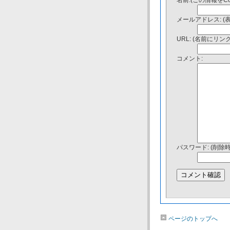
名前:(この情報をC
メールアドレス: (
URL: (名前にリ
コメント:
パスワード: (削除
ページのトップへ