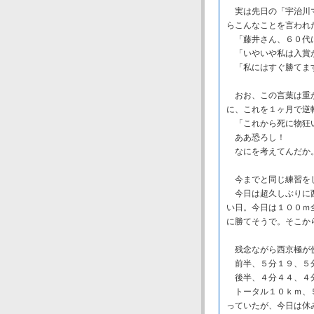
実は先日の「宇治川マ
らこんなことを言われ
「藤井さん、６０代に
「いやいや私は入賞が
「私にはすぐ勝てます
おお、この言葉は重か
に、これを１ヶ月で逆
「これから死に物狂い
ああ恐ろし！
なにを考えてんだか
今までと同じ練習を
今日は超久しぶりに西
い日。今日は１００ｍ
に勝てそうで。そこか
残念ながら西京極が使
前半、５分１９、５分
後半、４分４４、４分
トータル１０ｋｍ、５
っていたが、今日は休