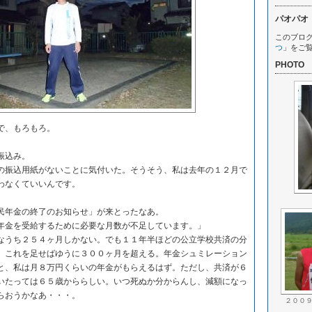
パオパオ
このブロ
つ
」をご
PHOTO
で、もろもろ。
振込み。
振込用紙がないことに気付いた。そうそう、私は去年の１２月で
わなくていいんです。
年金の終了のお知らせ」が来とったなあ。
金を受給するために必要な月数が不足しています。」
うち２５４ヶ月しかない。でも１１年半ほどの公立学校共済の分
。これを足せばゆうに３００ヶ月を超える。年金シュミレーション
と、私は月８万円くらいの年金がもらえるはず。ただし、共済が６
いたっては６５歳かららしい。いつ死ぬか分からんし、減額になっ
らおうかなあ・・・。
２００