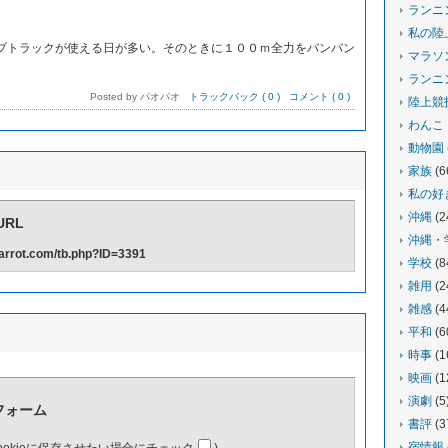
ランニ
私の陸
トラックが使える日が多い。そのときに１００ｍ全力をバンバン
マラソ
ランニ
Posted by パオパオ
トラックバック ( 0 )
コメント ( 0 )
陸上競
わんこ
動物園
家族
(6
私の好
沖縄
(2
RL
沖縄・
-carrot.com/tb.php?ID=3391
学校
(8
雑用
(2
雑感
(4
平和
(6
時事
(1
映画
(1
演劇
(5
フォーム
書評
(3
宿情報