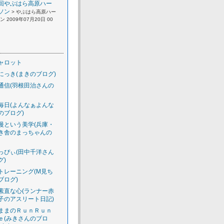
回やぶはら高原ハー
ソン
> やぶはら高原ハー
 2009年07月20日 00
ャロット
にっき(まきのブログ)
通信(羽根田治さんの
毎日(よんなぁよんな
のブログ)
慢という美学(兵庫・
き舎のまっちゃんの
っぴぃ(田中千洋さん
グ)
トレーニング(M見ち
ブログ)
素直な心(ランナー赤
子のアスリート日記)
ままのＲｕｎＲｕｎ
ｅ(みきさんのブロ