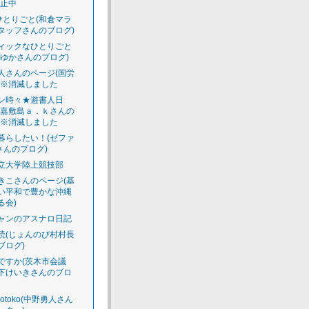
休止中
のひとりごと(和倉マラ
タッフさんのブログ)
ィックなひとりごと
えゆかさんのブログ)
人さんのページ(国労
)※消滅しました
ン時々★遊書人日
渡嘉敷島ａ．ｋさんの
)※消滅しました
暮らしたい！(ゼファ
さんのプログ)
立大学陸上競技部
きこさんのページ(基
い平和で豊かな沖縄
る会)
ャンのアスナロ日記
読(じょんのび村村長
ブログ)
ですか(茨木市会議
下けいきさんのブロ
luotoko(中野勇人さん