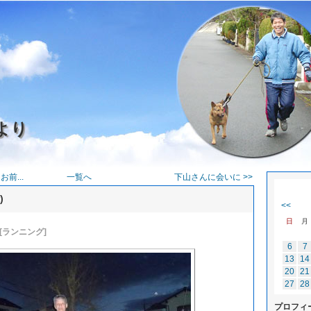
より
前...
一覧へ
下山さんに会いに >>
)
<<
日
月
[ランニング]
6
7
13
14
20
21
27
28
プロフィ