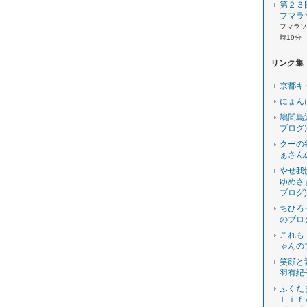
第２３
フマラ
フマラソン
時19分
リンク集
京都キ
にょん
鳩間島
ブログ)
クーの
ぁさん
やせ我
ゆめさ
ブログ)
ちひろ
のブロ
これも
ゃんの
笑顔と
羽有紀
ふくた
Ｌｉｆ