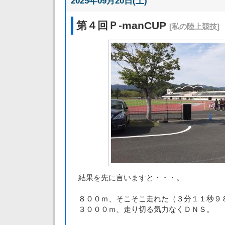
2025年09月20日(土)
第４回Ｐ-manCUP
[私の陸上競技]
結果を先に言いますと・・・。
８００ｍ、そこそこ走れた（３分１１秒９
３０００ｍ、走り切る気力なくＤＮＳ。