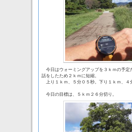
今日はウォーミングアップを３ｋｍの予定
話をしたため２ｋｍに短縮。
上り１ｋｍ、５分０５秒。下り１ｋｍ、４
今日の目標は、５ｋｍ２６分切り。