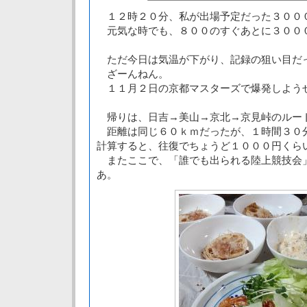
１２時２０分、私が出場予定だった３００
元気な時でも、８００のすぐあとに３００
ただ今日は気温が下がり、記録の狙い目だ
ざーんねん。
１１月２日の京都マスターズで爆発しよう
帰りは、日吉→美山→京北→京見峠のルー
距離は同じ６０ｋｍだったが、１時間３０
計算すると、往復でちょうど１０００円くら
またここで、「誰でも出られる陸上競技会
あ。