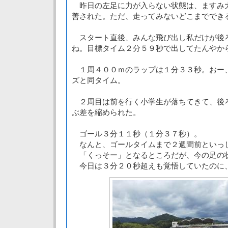
昨日の左足に力が入らない状態は、ますみ
善された。ただ、走ってみないどこまででき
スタート直後、みんな飛び出し私だけが後
ね。目標タイム２分５９秒で出してたんやか
１周４００ｍのラップは１分３３秒。おー
ズと同タイム。
２周目は前を行く小学生が落ちてきて、後
ぶ差を縮められた。
ゴール３分１１秒（１分３７秒）。
なんと、ゴールタイムまで２週間前といっ
「くっそー」となるところだが、今の足の
今日は３分２０秒超えも覚悟していたのに