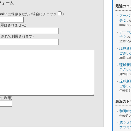
フォーム
最近のコ
ookieに保存させたい場合にチェック
)
アーバ
チ２
パ
表示はされません)
00時39
アーバ
ンクされて利用されます)
チ２
み
12時46
琉球新
ござい
28日 2
琉球新
ござい
月28日 
琉球新
ござい
年06月2
時に利用)
最近のト
和田峠
年09月0
第２３
フマラ