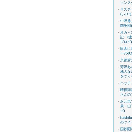
ソンス
ラステ
(いり
中野勇
闘争団
オカ～
記 (
ブログ
田舎に
ー750
京都府
芳沢あ
地のな
をつく
ハッチ
晴徨雨
さんの
お元気
員・山
グ)
hashi
のツイ
国鉄闘