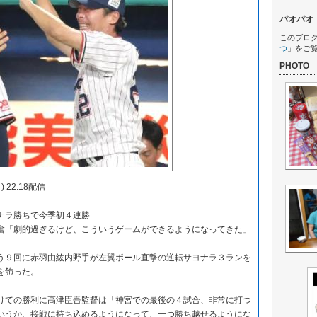
パオパオ
このブロ
つ
」をご
PHOTO
 22:18配信
ラ勝ちで今季初４連勝
「劇的過ぎるけど、こういうゲームができるようになってきた」
９回に赤羽由紘内野手が左翼ポール直撃の逆転サヨナラ３ランを
を飾った。
ての勝利に高津臣吾監督は「神宮での最後の４試合、非常に打つ
いうか、接戦に持ち込めるようになって、一つ勝ち越せるようにな