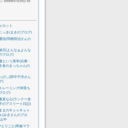
 2009年07月20日 00
ャロット
にっき(まきのブログ)
通信(羽根田治さんの
毎日(よんなぁよんな
のブログ)
慢という美学(兵庫・
き舎のまっちゃんの
っぴぃ(田中千洋さん
グ)
トレーニング(M見ち
ブログ)
素直な心(ランナー赤
子のアスリート日記)
ままのＲｕｎＲｕｎ
ｅ(みきさんのブロ
休止中
のひとりごと(和倉マラ