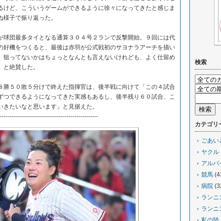
るけど、こういうゲームができるように徐々になってきたと感じま
ぬ様子で振り返った。
球団最多タイとなる通算３０４号２ランで反撃開始。９回には代
の好機をつくると、最後は赤羽が公式戦初のサヨナラアーチを描い
、狙ってないかはちょっとなんとも言えないけれども、よく仕留め
検索
」と絶賛した。
勝５０敗５分けで終えた指揮官は、後半戦に向けて「この４試合
ずつできるようになってきた実感もあるし、後半残り６０試合、こ
いきたいなと思います」と見据えた。
--------------------------------------------------
カテゴリ
ごあい
ヤクル
アルバ
競馬
(4
病院
(3
ランニ
ランニ
私の陸