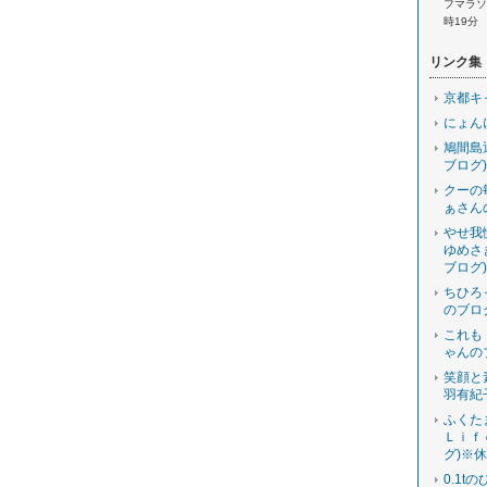
フマラソン
時19分
リンク集
京都キ
にょん
鳩間島
ブログ)
クーの
ぁさん
やせ我
ゆめさ
ブログ)
ちひろ
のブロ
これも
ゃんの
笑顔と
羽有紀
ふくた
Ｌｉｆ
グ)※
0.1t