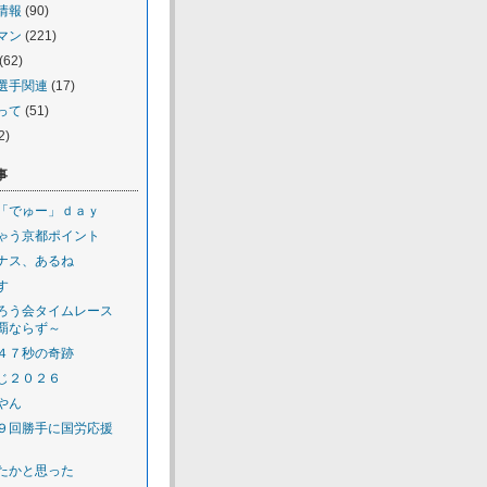
情報
(90)
マン
(221)
(62)
選手関連
(17)
って
(51)
2)
事
「でゅー」ｄａｙ
ゃう京都ポイント
ナス、あるね
す
ろう会タイムレース
覇ならず～
４７秒の奇跡
じ２０２６
やん
９回勝手に国労応援
たかと思った