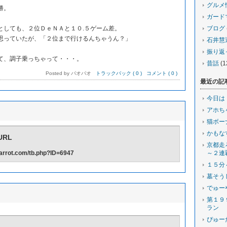
グルメ
勝。
ガード
しても、２位ＤｅＮＡと１０.５ゲーム差。
ブログ
っていたが、「２位まで行けるんちゃうん？」
石井慧
振り返
て、調子乗っちゃって・・・。
昔話
(1
Posted by パオパオ
トラックバック ( 0 )
コメント ( 0 )
最近の記
今日は
アホち
猫ボー
かもな
RL
京都走
-carrot.com/tb.php?ID=6947
～２連
１５分
墓そう
でゅー
第１９
ラン
ぴゅー