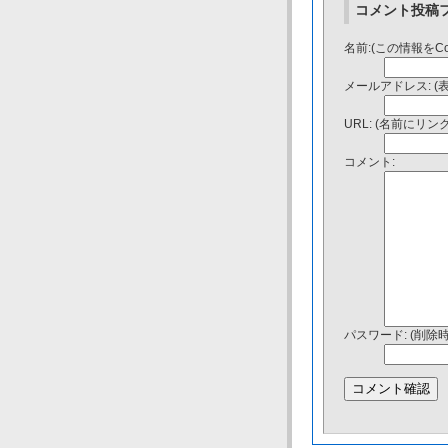
コメント投稿
名前:(この情報をC
メールアドレス: (
URL: (名前にリ
コメント:
パスワード: (削除