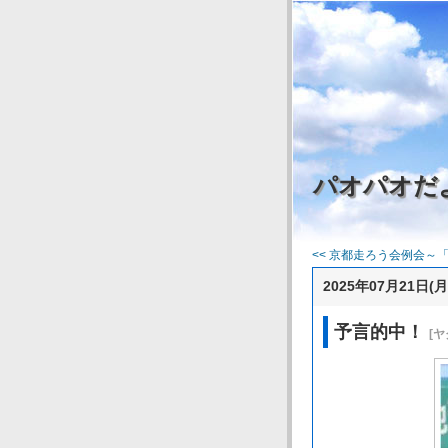
パオパオだ
<< 京都走ろう会例会～「走
2025年07月21日(月
予言的中！
[ヤ