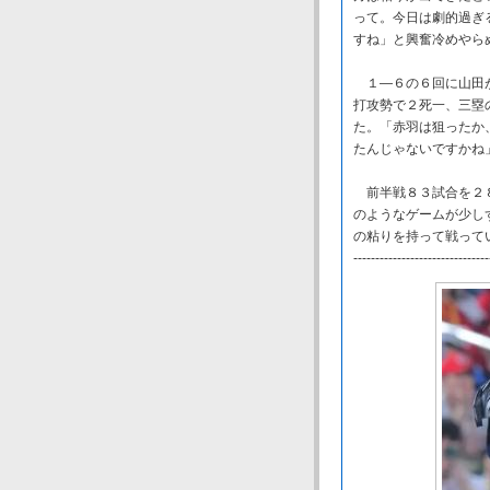
って。今日は劇的過ぎ
すね」と興奮冷めやら
１―６の６回に山田が
打攻勢で２死一、三塁
た。「赤羽は狙ったか
たんじゃないですかね
前半戦８３試合を２８
のようなゲームが少し
の粘りを持って戦って
-------------------------------