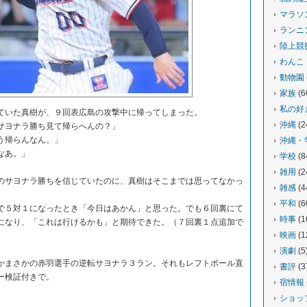
マラソ
ランニ
陸上競
わんこ
動物園
家族
(6
私の好
いた真樹が、９回表広島の攻撃中に帰ってしまった。
沖縄
(2
ヨナラ勝ち見て帰らへんの？」
う帰らんなん。」
沖縄・
なあ。」
学校
(8
雑用
(2
サヨナラ勝ちを信じていたのに、真樹はそこまでは思ってなかっ
雑感
(4
平和
(6
５対１になったとき「今日はあかん」と思った。でも６回裏にて
時事
(1
になり、「これは行けるかも」と期待できた。（７回裏１点追加で
映画
(1
演劇
(5
まさかの赤羽選手の逆転サヨナラ３ラン。それもレフトポール直
書評
(3
ー検証付きで。
宿情報
ショッ
。