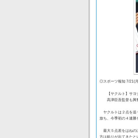
◎スポーツ報知 7/21(月)
【ヤクルト】サヨナ
高津臣吾監督も興奮
ヤクルトは２点を追う
放ち、今季初の４連勝
最大５点差をはねのけ
方は粘りが出てきたと