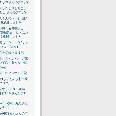
タッフさんのブログ)
ィックなひとりごと
えゆかさんのブログ)
人さんのページ(国労
)※消滅しました
ン時々★遊書人日
渡嘉敷島ａ．ｋさんの
)※消滅しました
暮らしたい！(ゼファ
さんのプログ)
立大学陸上競技部
きこさんのページ(基
い平和で豊かな沖縄
る会)
ャンのアスナロ日記
読(じょんのび村村長
ブログ)
ですか(茨木市会議
下けいきさんのブロ
luotoko(中野勇人さん
ッター)
争(中野勇人さんのブ