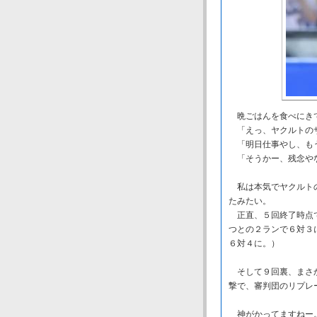
晩ごはんを食べにきて
「えっ、ヤクルトのサ
「明日仕事やし、も
「そうかー、残念や
私は本気でヤクルトの
たみたい。
正直、５回終了時点で
つとの２ランで６対３
６対４に。）
そして９回裏、まさか
撃で、審判団のリプレ
神がかってますねー