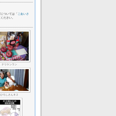
グについては「
ごあいさ
覧ください。
ナリケンラン
ひろしさん８２