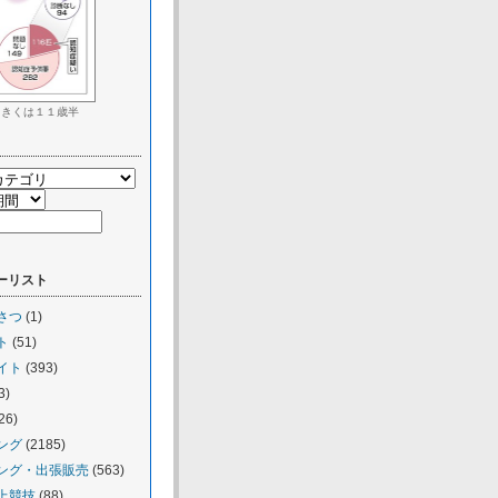
きくは１１歳半
ーリスト
さつ
(1)
ト
(51)
イト
(393)
3)
26)
ング
(2185)
ング・出張販売
(563)
上競技
(88)