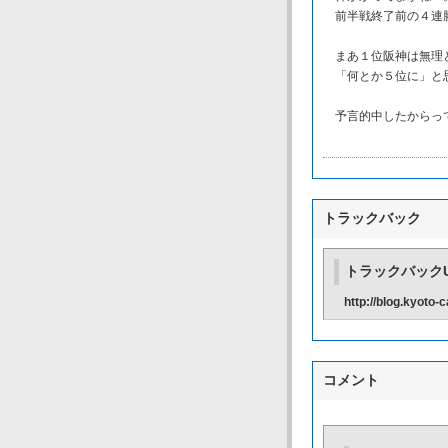
前半戦終了前の４連
まあ１位阪神は無理と
「何とか５位に」と思
予言的中したからっ
トラックバック
トラックバックU
http://blog.kyoto
コメント