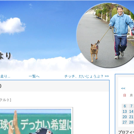
より
り...
一覧へ
チッチ、だいじょうぶ？ >>
)
<<
日
月
クルト]
6
7
13
14
20
21
27
28
プロフィ