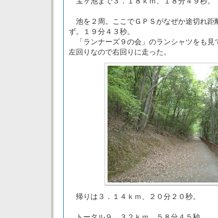
宝ヶ池まで３．１８ｋｍ、１８分４９秒。
池を２周。ここでＧＰＳがなぜか途切れ距
ず。１９分４３秒。
「ランナーズ９の会」のランシャツをも見
左回りなので右回りに走った。
帰りは３．１４ｋｍ、２０分２０秒。
トータル９．３２ｋｍ、５８分４５秒。