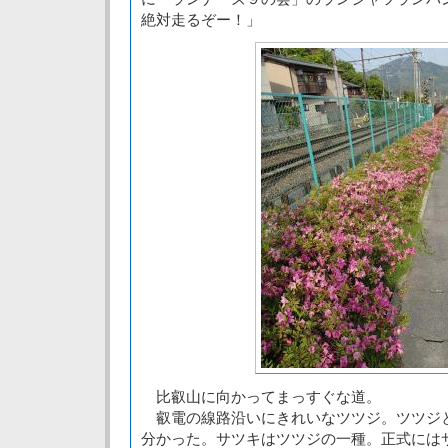
絶対走るぞー！」
比叡山に向かってまっすぐな道。
叡電の線路沿いにきれいなツツジ。ツツジ
分かった。サツキはツツジの一種。正式には