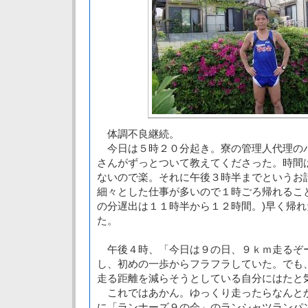
体調不良継続。
今日は５時２０分起き。寮の管理人代理の
さんがずっとついて教えてくださった。時間
ないので楽。それに午後３時半までというお
細々とした仕事が多いので１時ごろ帰れるこ
の分遅出は１１時半から１２時間。)早く帰
た。
午後４時、「今日は９の日、９ｋｍ走るぞ
し、初めの一歩からフラフラしていた。でも
走る距離を減らそうとしている自分にはたと
これではあかん。ゆっくり走ったらなんと
に「ランナーズ９の会」のランシャツランパ