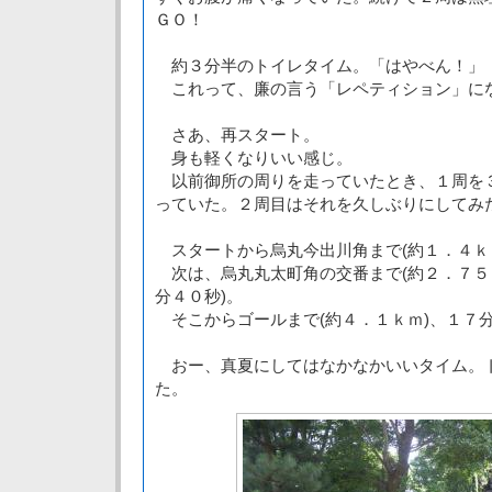
ＧＯ！
約３分半のトイレタイム。「はやべん！」
これって、廉の言う「レペティション」に
さあ、再スタート。
身も軽くなりいい感じ。
以前御所の周りを走っていたとき、１周を
っていた。２周目はそれを久しぶりにしてみ
スタートから烏丸今出川角まで(約１．４ｋ
次は、烏丸丸太町角の交番まで(約２．７５ｋ
分４０秒)。
そこからゴールまで(約４．１ｋｍ)、１７分
おー、真夏にしてはなかなかいいタイム。
た。