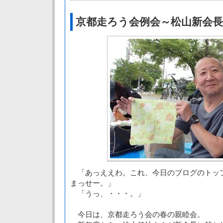
京都走ろう会例会～松山新会
「あっええわ。これ、今日のブログのトッ
まっせー。」
「うっ、・・・。」
今日は、京都走ろう会の春の親睦会。